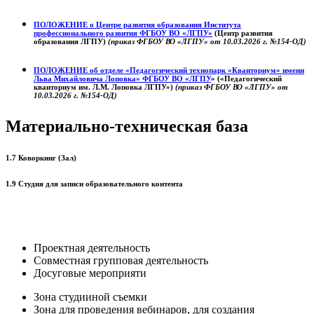
ПОЛОЖЕНИЕ о
Центре развития образования
Института
профессионального развития ФГБОУ ВО «ЛГПУ»
(Центр развития
образования ЛГПУ)
(приказ ФГБОУ ВО «ЛГПУ» от 10.03.2026 г. №154-ОД)
ПОЛОЖЕНИЕ об отделе «Педагогический технопарк «Кванториум» имени
Льва Михайловича Лоповка»
ФГБОУ ВО «ЛГПУ
» («Педагогический
кванториум им. Л.М. Лоповка ЛГПУ»)
(приказ ФГБОУ ВО «ЛГПУ» от
10.03.2026 г. №154-ОД)
Материально-техническая база
1.7 Коворкинг (Зал)
1.9 Студия для записи образовательного контента
Проектная деятельность
Совместная групповая деятельность
Досуговые мероприяти
Зона студииной съемки
Зона для проведения вебинаров, для создания