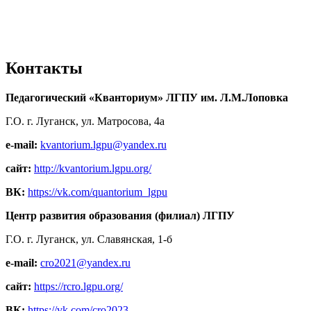
Контакты
Педагогический «Кванториум» ЛГПУ им. Л.М.Лоповка
Г.О. г. Луганск, ул. Матросова, 4а
e-mail:
kvantorium.lgpu@yandex.ru
сайт:
http://kvantorium.lgpu.org/
ВК:
https://vk.com/quantorium_lgpu
Центр развития образования (филиал) ЛГПУ
Г.О. г. Луганск, ул. Славянская, 1-б
e-mail:
cro2021@yandex.ru
сайт:
https://rcro.lgpu.org/
ВК:
https://vk.com/cro2023