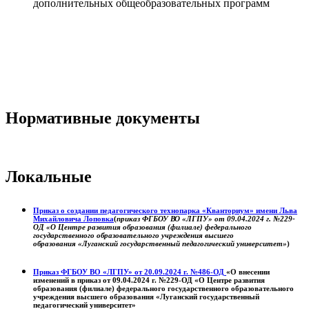
дополнительных общеобразовательных программ
Нормативные документы
Локальные
Приказ о создании педагогического технопарка «Кванториум» имени Льва
Михайловича Лоповка
(
приказ ФГБОУ ВО «ЛГПУ» от 09.04.2024 г. №229-
ОД «О Центре развития образования (филиале) федерального
государственного образовательного учреждения высшего
образования «Луганский государственный педагогический университет»
)
Приказ ФГБОУ ВО «ЛГПУ» от 20.09.2024 г. №486-ОД
«О внесении
изменений в приказ от 09.04.2024 г. №229-ОД «О Центре развития
образования (филиале) федерального государственного образовательного
учреждения высшего образования «Луганский государственный
педагогический университет»