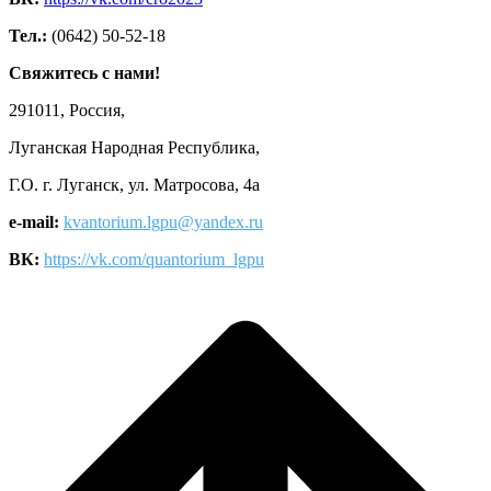
Тел.:
(0642) 50-52-18
Свяжитесь с нами!
291011, Россия,
Луганская Народная Республика,
Г.О. г. Луганск, ул. Матросова, 4а
e-mail:
kvantorium.lgpu@yandex.ru
ВК:
https://vk.com/quantorium_lgpu