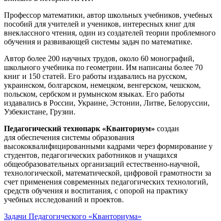
Профессор математики, автор школьных учебников, учебных
пособий для учителей и учеников, интересных книг для
внеклассного чтения, один из создателей теории проблемного
обучения и развивающей системы задач по математике.
Автор более 200 научных трудов, около 60 монографий,
школьного учебника по геометрии. Им написаны более 70
книг и 150 статей. Его работы издавались на русском,
украинском, болгарском, немецком, венгерском, чешском,
польском, сербском и румынском языках. Его работы
издавались в России, Украине, Эстонии, Литве, Белоруссии,
Узбекистане, Грузии.
Педагогический технопарк «Кванториум»
создан
для
обеспечения системы образования
высококвалифицированными кадрами через формирование у
студентов, педагогических работников и учащихся
общеобразовательных организаций естественно-научной,
технологической, математической, цифровой грамотности за
счет применения современных педагогических технологий,
средств обучения и воспитания, с опорой на практику
учебных исследований и проектов.
Задачи Педагогического «Кванториума»