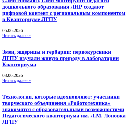
Сами снимают, сами монтируют: педагоги
дошкольного образования ЛНР создают
цифровой контент с региональным компонентом
в Кванториуме ЛГПУ​
05.06.2026
Читать далее »
Змеи, ящерицы и гербарии: первокурсники
ЛГПУ изучали живую природу в лаборатории
Кванториума
03.06.2026
Читать далее »
Технологии, которые вдохновляют: участники
творческого объединения «Робототехника»
знакомятся с образовательными возможностями
Педагогического кванториума им. Л.М. Лоповка
ЛГПУ