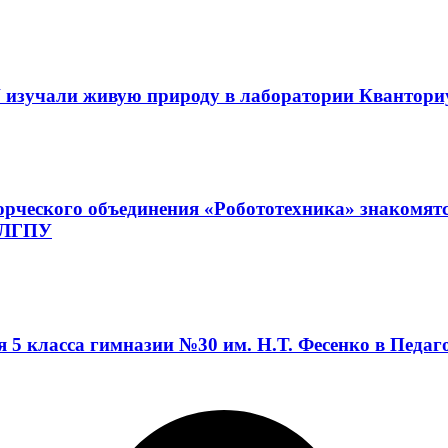
 изучали живую природу в лаборатории Квантор
орческого объединения «Робототехника» знакомят
а ЛГПУ
я 5 класса гимназии №30 им. Н.Т. Фесенко в Педа