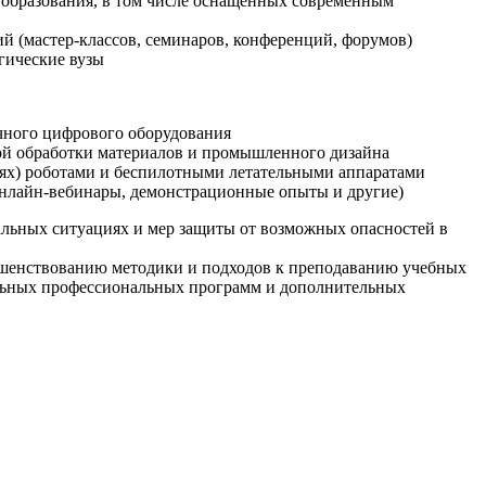
образования, в том числе оснащенных современным
й (мастер-классов, семинаров, конференций, форумов)
гические вузы
очного цифрового оборудования
ой обработки материалов и промышленного дизайна
иях) роботами и беспилотными летательными аппаратами
 онлайн-вебинары, демонстрационные опыты и другие)
альных ситуациях и мер защиты от возможных опасностей в
ршенствованию методики и подходов к преподаванию учебных
ельных профессиональных программ и дополнительных