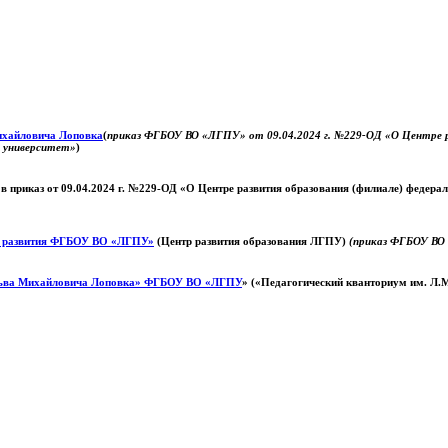
Михайловича Лоповка
(
приказ ФГБОУ ВО «ЛГПУ» от 09.04.2024 г. №229-ОД «О Центре ра
й университет»
)
 в приказ от 09.04.2024 г. №229-ОД «О Центре развития образования (филиале) федер
о развития ФГБОУ ВО «ЛГПУ»
(Центр развития образования ЛГПУ)
(приказ ФГБОУ ВО 
ьва Михайловича Лоповка»
ФГБОУ ВО «ЛГПУ
» («Педагогический кванториум им. Л