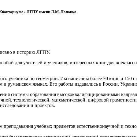
 «Кванториума» ЛГПУ имени Л.М. Лоповка
писано в историю ЛГПУ.
обий для учителей и учеников, интересных книг для внеклассно
ого учебника по геометрии. Им написаны более 70 книг и 150 ст
м и румынском языках. Его работы издавались в России, Украине
ения системы образования высококвалифицированными кадрами 
чной, технологической, математической, цифровой грамотности
х исследований и проектов.
ям преподавания учебных предметов естественнонаучной и техн