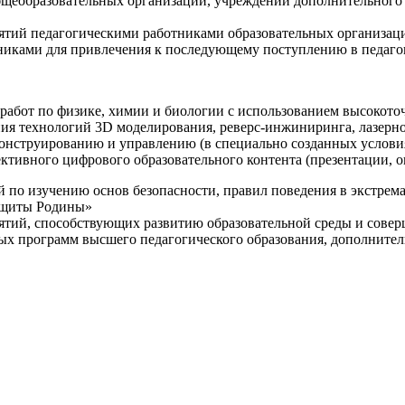
щеобразовательных организаций, учреждений дополнительного 
ятий педагогическими работниками образовательных организаци
никами для привлечения к последующему поступлению в педаго
 работ по физике, химии и биологии с использованием высокот
ния технологий 3D моделирования, реверс-инжиниринга, лазерн
конструированию и управлению (в специально созданных услов
ективного цифрового образовательного контента (презентации,
й по изучению основ безопасности, правил поведения в экстрем
защиты Родины»
иятий, способствующих развитию образовательной среды и сове
ных программ высшего педагогического образования, дополнит