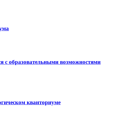
иума
ся с образовательными возможностями
гогическом кванториуме