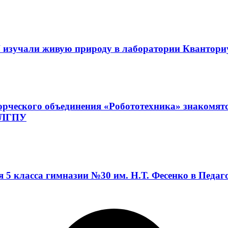
 изучали живую природу в лаборатории Квантор
орческого объединения «Робототехника» знакомят
а ЛГПУ
я 5 класса гимназии №30 им. Н.Т. Фесенко в Педа