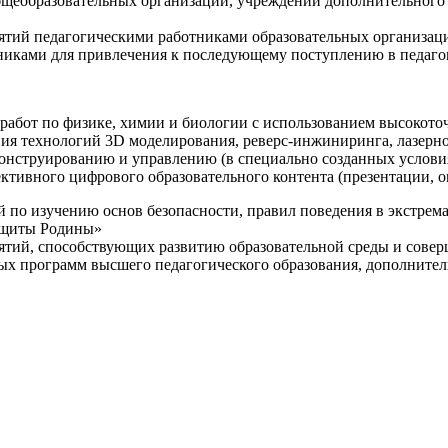
щеобразовательных организаций, учреждений дополнительного 
ятий педагогическими работниками образовательных организаци
никами для привлечения к последующему поступлению в педаго
 работ по физике, химии и биологии с использованием высокот
ния технологий 3D моделирования, реверс-инжиниринга, лазерн
конструированию и управлению (в специально созданных услов
ективного цифрового образовательного контента (презентации,
й по изучению основ безопасности, правил поведения в экстрем
защиты Родины»
иятий, способствующих развитию образовательной среды и сове
ных программ высшего педагогического образования, дополнит