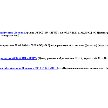
Михайловича Лоповка
(
приказ ФГБОУ ВО «ЛГПУ» от 09.04.2024 г. №229-ОД «О Центре ра
й университет»
)
 в приказ от 09.04.2024 г. №229-ОД «О Центре развития образования (филиале) федер
о развития ФГБОУ ВО «ЛГПУ»
(Центр развития образования ЛГПУ)
(приказ ФГБОУ ВО 
ьва Михайловича Лоповка»
ФГБОУ ВО «ЛГПУ
» («Педагогический кванториум им. Л