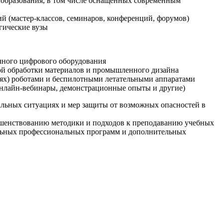
образования, в том числе оснащенных современным
й (мастер-классов, семинаров, конференций, форумов)
гические вузы
очного цифрового оборудования
ой обработки материалов и промышленного дизайна
иях) роботами и беспилотными летательными аппаратами
 онлайн-вебинары, демонстрационные опыты и другие)
альных ситуациях и мер защиты от возможных опасностей в
ршенствованию методики и подходов к преподаванию учебных
ельных профессиональных программ и дополнительных