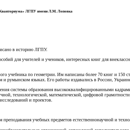
 «Кванториума» ЛГПУ имени Л.М. Лоповка
писано в историю ЛГПУ.
обий для учителей и учеников, интересных книг для внеклассно
ого учебника по геометрии. Им написаны более 70 книг и 150 ст
м и румынском языках. Его работы издавались в России, Украине
ения системы образования высококвалифицированными кадрами 
чной, технологической, математической, цифровой грамотности
х исследований и проектов.
ям преподавания учебных предметов естественнонаучной и техн