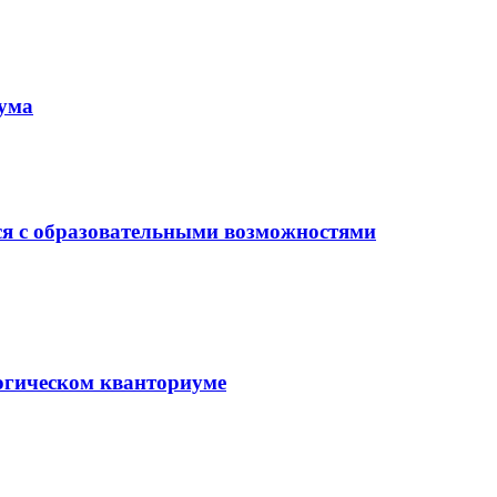
иума
ся с образовательными возможностями
гогическом кванториуме