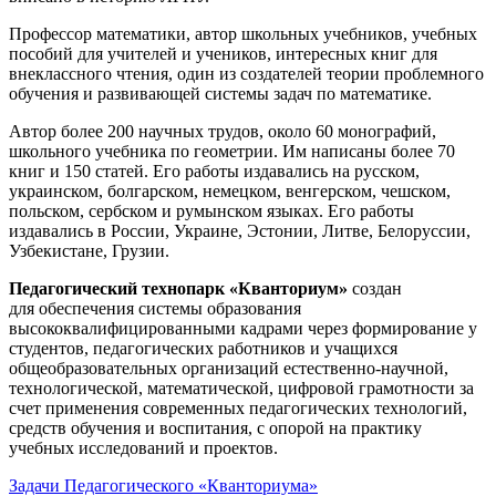
Профессор математики, автор школьных учебников, учебных
пособий для учителей и учеников, интересных книг для
внеклассного чтения, один из создателей теории проблемного
обучения и развивающей системы задач по математике.
Автор более 200 научных трудов, около 60 монографий,
школьного учебника по геометрии. Им написаны более 70
книг и 150 статей. Его работы издавались на русском,
украинском, болгарском, немецком, венгерском, чешском,
польском, сербском и румынском языках. Его работы
издавались в России, Украине, Эстонии, Литве, Белоруссии,
Узбекистане, Грузии.
Педагогический технопарк «Кванториум»
создан
для
обеспечения системы образования
высококвалифицированными кадрами через формирование у
студентов, педагогических работников и учащихся
общеобразовательных организаций естественно-научной,
технологической, математической, цифровой грамотности за
счет применения современных педагогических технологий,
средств обучения и воспитания, с опорой на практику
учебных исследований и проектов.
Задачи Педагогического «Кванториума»