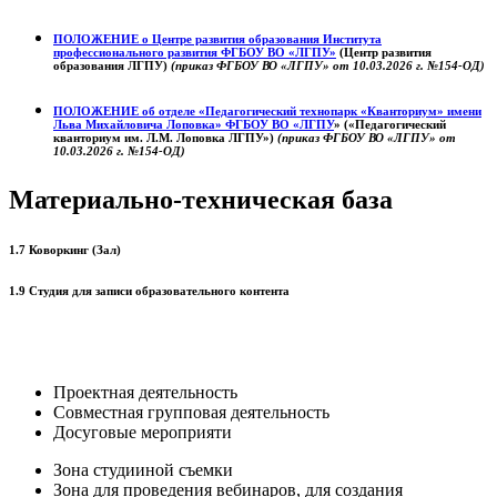
ПОЛОЖЕНИЕ о
Центре развития образования
Института
профессионального развития ФГБОУ ВО «ЛГПУ»
(Центр развития
образования ЛГПУ)
(приказ ФГБОУ ВО «ЛГПУ» от 10.03.2026 г. №154-ОД)
ПОЛОЖЕНИЕ об отделе «Педагогический технопарк «Кванториум» имени
Льва Михайловича Лоповка»
ФГБОУ ВО «ЛГПУ
» («Педагогический
кванториум им. Л.М. Лоповка ЛГПУ»)
(приказ ФГБОУ ВО «ЛГПУ» от
10.03.2026 г. №154-ОД)
Материально-техническая база
1.7 Коворкинг (Зал)
1.9 Студия для записи образовательного контента
Проектная деятельность
Совместная групповая деятельность
Досуговые мероприяти
Зона студииной съемки
Зона для проведения вебинаров, для создания