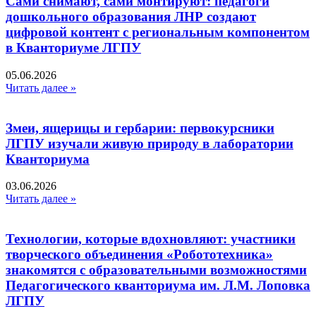
Сами снимают, сами монтируют: педагоги
дошкольного образования ЛНР создают
цифровой контент с региональным компонентом
в Кванториуме ЛГПУ​
05.06.2026
Читать далее »
Змеи, ящерицы и гербарии: первокурсники
ЛГПУ изучали живую природу в лаборатории
Кванториума
03.06.2026
Читать далее »
Технологии, которые вдохновляют: участники
творческого объединения «Робототехника»
знакомятся с образовательными возможностями
Педагогического кванториума им. Л.М. Лоповка
ЛГПУ