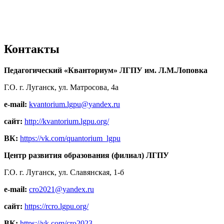
Контакты
Педагогический «Кванториум» ЛГПУ им. Л.М.Лоповка
Г.О. г. Луганск, ул. Матросова, 4а
e-mail:
kvantorium.lgpu@yandex.ru
сайт:
http://kvantorium.lgpu.org/
ВК:
https://vk.com/quantorium_lgpu
Центр развития образования (филиал) ЛГПУ
Г.О. г. Луганск, ул. Славянская, 1-б
e-mail:
cro2021@yandex.ru
сайт:
https://rcro.lgpu.org/
ВК:
https://vk.com/cro2023