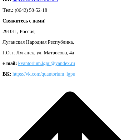
Тел.:
(0642) 50-52-18
Свяжитесь с нами!
291011, Россия,
Луганская Народная Республика,
Г.О. г. Луганск, ул. Матросова, 4а
e-mail:
kvantorium.lgpu@yandex.ru
ВК:
https://vk.com/quantorium_lgpu