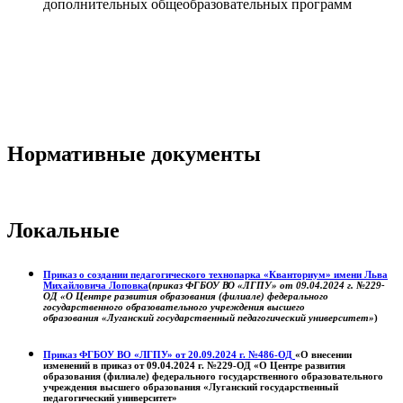
дополнительных общеобразовательных программ
Нормативные документы
Локальные
Приказ о создании педагогического технопарка «Кванториум» имени Льва
Михайловича Лоповка
(
приказ ФГБОУ ВО «ЛГПУ» от 09.04.2024 г. №229-
ОД «О Центре развития образования (филиале) федерального
государственного образовательного учреждения высшего
образования «Луганский государственный педагогический университет»
)
Приказ ФГБОУ ВО «ЛГПУ» от 20.09.2024 г. №486-ОД
«О внесении
изменений в приказ от 09.04.2024 г. №229-ОД «О Центре развития
образования (филиале) федерального государственного образовательного
учреждения высшего образования «Луганский государственный
педагогический университет»