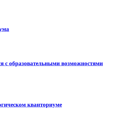
иума
ся с образовательными возможностями
гогическом кванториуме