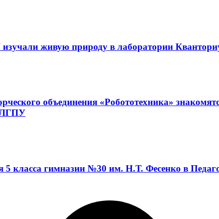
 изучали живую природу в лаборатории Квантор
орческого объединения «Робототехника» знакомят
а ЛГПУ
я 5 класса гимназии №30 им. Н.Т. Фесенко в Педа