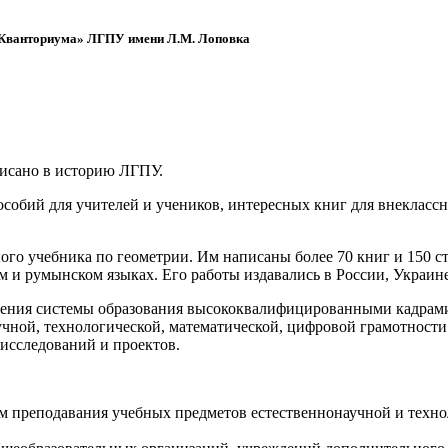
 «Кванториума» ЛГПУ имени Л.М. Лоповка
писано в историю ЛГПУ.
обий для учителей и учеников, интересных книг для внеклассно
ого учебника по геометрии. Им написаны более 70 книг и 150 ст
м и румынском языках. Его работы издавались в России, Украине
ения системы образования высококвалифицированными кадрами 
чной, технологической, математической, цифровой грамотности
х исследований и проектов.
ям преподавания учебных предметов естественнонаучной и техн