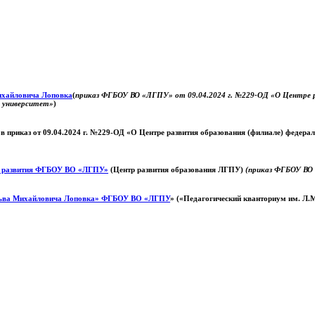
Михайловича Лоповка
(
приказ ФГБОУ ВО «ЛГПУ» от 09.04.2024 г. №229-ОД «О Центре ра
й университет»
)
 в приказ от 09.04.2024 г. №229-ОД «О Центре развития образования (филиале) федер
о развития ФГБОУ ВО «ЛГПУ»
(Центр развития образования ЛГПУ)
(приказ ФГБОУ ВО 
ьва Михайловича Лоповка»
ФГБОУ ВО «ЛГПУ
» («Педагогический кванториум им. Л