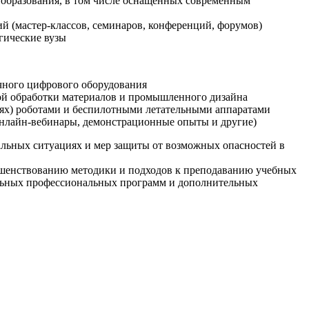
образования, в том числе оснащенных современным
й (мастер-классов, семинаров, конференций, форумов)
гические вузы
очного цифрового оборудования
ой обработки материалов и промышленного дизайна
иях) роботами и беспилотными летательными аппаратами
 онлайн-вебинары, демонстрационные опыты и другие)
альных ситуациях и мер защиты от возможных опасностей в
ршенствованию методики и подходов к преподаванию учебных
ельных профессиональных программ и дополнительных