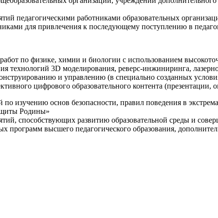
щеобразовательных организаций, учреждений дополнительного 
ятий педагогическими работниками образовательных организаци
никами для привлечения к последующему поступлению в педаго
 работ по физике, химии и биологии с использованием высокот
ния технологий 3D моделирования, реверс-инжиниринга, лазерн
конструированию и управлению (в специально созданных услов
ективного цифрового образовательного контента (презентации,
й по изучению основ безопасности, правил поведения в экстрем
защиты Родины»
иятий, способствующих развитию образовательной среды и сове
ных программ высшего педагогического образования, дополнит