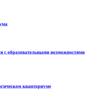
иума
ся с образовательными возможностями
гогическом кванториуме