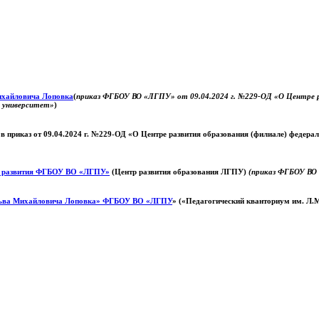
Михайловича Лоповка
(
приказ ФГБОУ ВО «ЛГПУ» от 09.04.2024 г. №229-ОД «О Центре ра
й университет»
)
 в приказ от 09.04.2024 г. №229-ОД «О Центре развития образования (филиале) федер
о развития ФГБОУ ВО «ЛГПУ»
(Центр развития образования ЛГПУ)
(приказ ФГБОУ ВО 
ьва Михайловича Лоповка»
ФГБОУ ВО «ЛГПУ
» («Педагогический кванториум им. Л