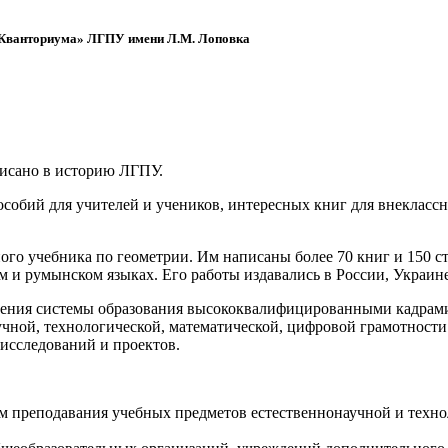
 «Кванториума» ЛГПУ имени Л.М. Лоповка
писано в историю ЛГПУ.
обий для учителей и учеников, интересных книг для внеклассно
ого учебника по геометрии. Им написаны более 70 книг и 150 ст
м и румынском языках. Его работы издавались в России, Украине
ения системы образования высококвалифицированными кадрами 
чной, технологической, математической, цифровой грамотности
х исследований и проектов.
ям преподавания учебных предметов естественнонаучной и техн