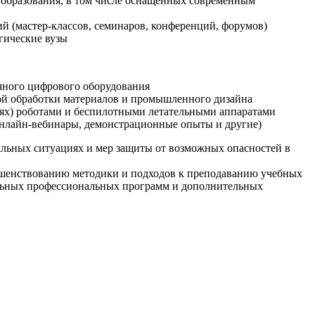
образования, в том числе оснащенных современным
й (мастер-классов, семинаров, конференций, форумов)
гические вузы
очного цифрового оборудования
ой обработки материалов и промышленного дизайна
иях) роботами и беспилотными летательными аппаратами
 онлайн-вебинары, демонстрационные опыты и другие)
альных ситуациях и мер защиты от возможных опасностей в
ршенствованию методики и подходов к преподаванию учебных
ельных профессиональных программ и дополнительных