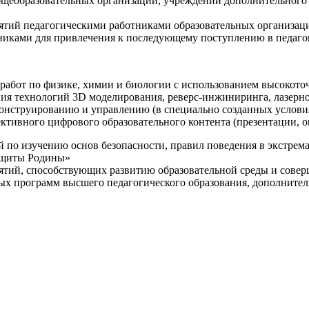
щеобразовательных организаций, учреждений дополнительного 
ятий педагогическими работниками образовательных организаци
никами для привлечения к последующему поступлению в педаго
 работ по физике, химии и биологии с использованием высокот
ния технологий 3D моделирования, реверс-инжиниринга, лазерн
конструированию и управлению (в специально созданных услов
ективного цифрового образовательного контента (презентации,
й по изучению основ безопасности, правил поведения в экстрем
защиты Родины»
иятий, способствующих развитию образовательной среды и сове
ных программ высшего педагогического образования, дополнит