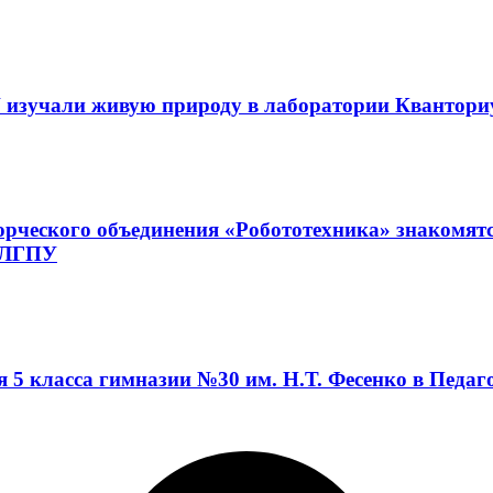
 изучали живую природу в лаборатории Квантор
орческого объединения «Робототехника» знакомят
а ЛГПУ
я 5 класса гимназии №30 им. Н.Т. Фесенко в Педа