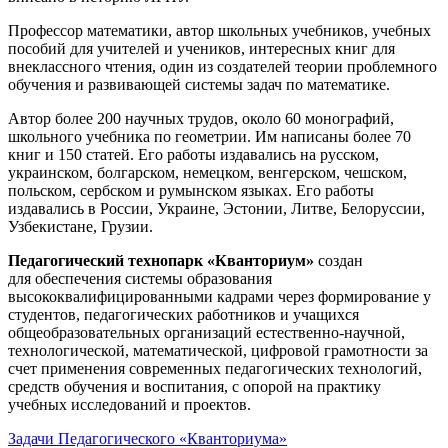
Профессор математики, автор школьных учебников, учебных
пособий для учителей и учеников, интересных книг для
внеклассного чтения, один из создателей теории проблемного
обучения и развивающей системы задач по математике.
Автор более 200 научных трудов, около 60 монографий,
школьного учебника по геометрии. Им написаны более 70
книг и 150 статей. Его работы издавались на русском,
украинском, болгарском, немецком, венгерском, чешском,
польском, сербском и румынском языках. Его работы
издавались в России, Украине, Эстонии, Литве, Белоруссии,
Узбекистане, Грузии.
Педагогический технопарк «Кванториум»
создан
для
обеспечения системы образования
высококвалифицированными кадрами через формирование у
студентов, педагогических работников и учащихся
общеобразовательных организаций естественно-научной,
технологической, математической, цифровой грамотности за
счет применения современных педагогических технологий,
средств обучения и воспитания, с опорой на практику
учебных исследований и проектов.
Задачи Педагогического «Кванториума»