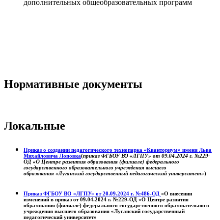
дополнительных общеобразовательных программ
Нормативные документы
Локальные
Приказ о создании педагогического технопарка «Кванториум» имени Льва
Михайловича Лоповка
(
приказ ФГБОУ ВО «ЛГПУ» от 09.04.2024 г. №229-
ОД «О Центре развития образования (филиале) федерального
государственного образовательного учреждения высшего
образования «Луганский государственный педагогический университет»
)
Приказ ФГБОУ ВО «ЛГПУ» от 20.09.2024 г. №486-ОД
«О внесении
изменений в приказ от 09.04.2024 г. №229-ОД «О Центре развития
образования (филиале) федерального государственного образовательного
учреждения высшего образования «Луганский государственный
педагогический университет»