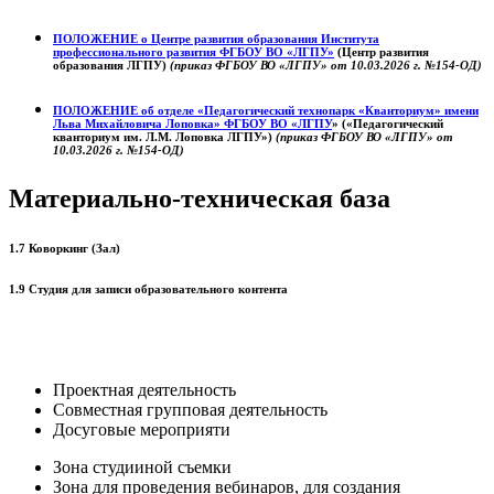
ПОЛОЖЕНИЕ о
Центре развития образования
Института
профессионального развития ФГБОУ ВО «ЛГПУ»
(Центр развития
образования ЛГПУ)
(приказ ФГБОУ ВО «ЛГПУ» от 10.03.2026 г. №154-ОД)
ПОЛОЖЕНИЕ об отделе «Педагогический технопарк «Кванториум» имени
Льва Михайловича Лоповка»
ФГБОУ ВО «ЛГПУ
» («Педагогический
кванториум им. Л.М. Лоповка ЛГПУ»)
(приказ ФГБОУ ВО «ЛГПУ» от
10.03.2026 г. №154-ОД)
Материально-техническая база
1.7 Коворкинг (Зал)
1.9 Студия для записи образовательного контента
Проектная деятельность
Совместная групповая деятельность
Досуговые мероприяти
Зона студииной съемки
Зона для проведения вебинаров, для создания