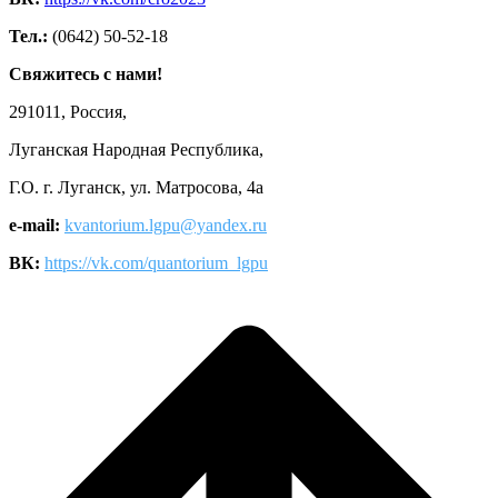
Тел.:
(0642) 50-52-18
Свяжитесь с нами!
291011, Россия,
Луганская Народная Республика,
Г.О. г. Луганск, ул. Матросова, 4а
e-mail:
kvantorium.lgpu@yandex.ru
ВК:
https://vk.com/quantorium_lgpu