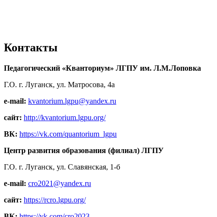
Контакты
Педагогический «Кванториум» ЛГПУ им. Л.М.Лоповка
Г.О. г. Луганск, ул. Матросова, 4а
e-mail:
kvantorium.lgpu@yandex.ru
сайт:
http://kvantorium.lgpu.org/
ВК:
https://vk.com/quantorium_lgpu
Центр развития образования (филиал) ЛГПУ
Г.О. г. Луганск, ул. Славянская, 1-б
e-mail:
cro2021@yandex.ru
сайт:
https://rcro.lgpu.org/
ВК:
https://vk.com/cro2023