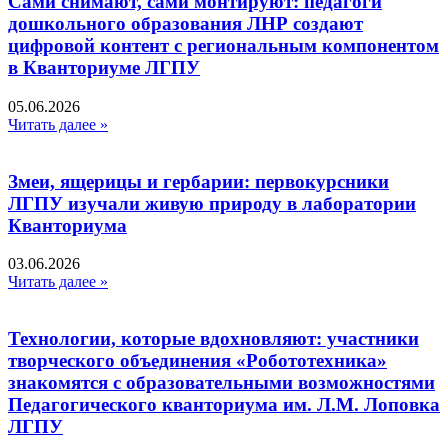
Сами снимают, сами монтируют: педагоги
дошкольного образования ЛНР создают
цифровой контент с региональным компонентом
в Кванториуме ЛГПУ​
05.06.2026
Читать далее »
Змеи, ящерицы и гербарии: первокурсники
ЛГПУ изучали живую природу в лаборатории
Кванториума
03.06.2026
Читать далее »
Технологии, которые вдохновляют: участники
творческого объединения «Робототехника»
знакомятся с образовательными возможностями
Педагогического кванториума им. Л.М. Лоповка
ЛГПУ