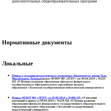
дополнительных общеобразовательных программ
Нормативные документы
Локальные
Приказ о создании педагогического технопарка «Кванториум» имени Льва
Михайловича Лоповка
(
приказ ФГБОУ ВО «ЛГПУ» от 09.04.2024 г. №229-
ОД «О Центре развития образования (филиале) федерального
государственного образовательного учреждения высшего
образования «Луганский государственный педагогический университет»
)
Приказ ФГБОУ ВО «ЛГПУ» от 20.09.2024 г. №486-ОД
«О внесении
изменений в приказ от 09.04.2024 г. №229-ОД «О Центре развития
образования (филиале) федерального государственного образовательного
учреждения высшего образования «Луганский государственный
педагогический университет»