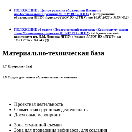
ПОЛОЖЕНИЕ о
Центре развития образования
Института
профессионального развития ФГБОУ ВО «ЛГПУ»
(Центр развития
образования ЛГПУ)
(приказ ФГБОУ ВО «ЛГПУ» от 10.03.2026 г. №154-ОД)
ПОЛОЖЕНИЕ об отделе «Педагогический технопарк «Кванториум» имени
Льва Михайловича Лоповка»
ФГБОУ ВО «ЛГПУ
» («Педагогический
кванториум им. Л.М. Лоповка ЛГПУ»)
(приказ ФГБОУ ВО «ЛГПУ» от
10.03.2026 г. №154-ОД)
Материально-техническая база
1.7 Коворкинг (Зал)
1.9 Студия для записи образовательного контента
Проектная деятельность
Совместная групповая деятельность
Досуговые мероприяти
Зона студииной съемки
Зона для проведения вебинаров, для создания