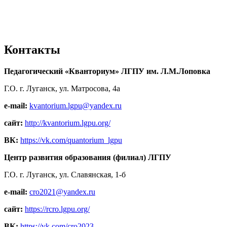
Контакты
Педагогический «Кванториум» ЛГПУ им. Л.М.Лоповка
Г.О. г. Луганск, ул. Матросова, 4а
e-mail:
kvantorium.lgpu@yandex.ru
сайт:
http://kvantorium.lgpu.org/
ВК:
https://vk.com/quantorium_lgpu
Центр развития образования (филиал) ЛГПУ
Г.О. г. Луганск, ул. Славянская, 1-б
e-mail:
cro2021@yandex.ru
сайт:
https://rcro.lgpu.org/
ВК:
https://vk.com/cro2023