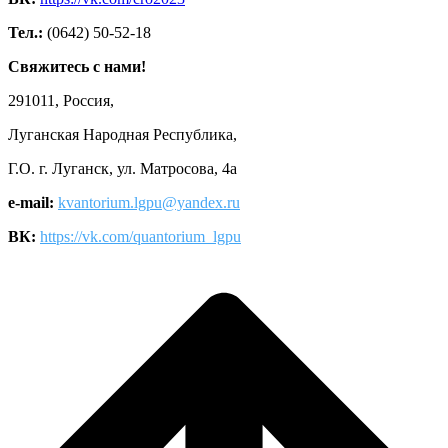
Тел.:
(0642) 50-52-18
Свяжитесь с нами!
291011, Россия,
Луганская Народная Республика,
Г.О. г. Луганск, ул. Матросова, 4а
e-mail:
kvantorium.lgpu@yandex.ru
ВК:
https://vk.com/quantorium_lgpu