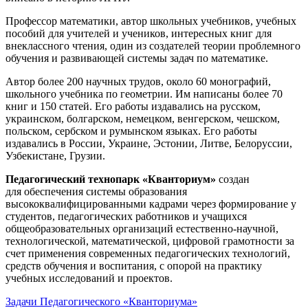
Профессор математики, автор школьных учебников, учебных
пособий для учителей и учеников, интересных книг для
внеклассного чтения, один из создателей теории проблемного
обучения и развивающей системы задач по математике.
Автор более 200 научных трудов, около 60 монографий,
школьного учебника по геометрии. Им написаны более 70
книг и 150 статей. Его работы издавались на русском,
украинском, болгарском, немецком, венгерском, чешском,
польском, сербском и румынском языках. Его работы
издавались в России, Украине, Эстонии, Литве, Белоруссии,
Узбекистане, Грузии.
Педагогический технопарк «Кванториум»
создан
для
обеспечения системы образования
высококвалифицированными кадрами через формирование у
студентов, педагогических работников и учащихся
общеобразовательных организаций естественно-научной,
технологической, математической, цифровой грамотности за
счет применения современных педагогических технологий,
средств обучения и воспитания, с опорой на практику
учебных исследований и проектов.
Задачи Педагогического «Кванториума»