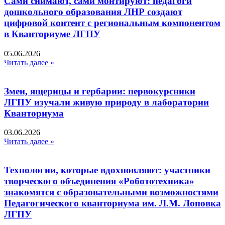
Сами снимают, сами монтируют: педагоги
дошкольного образования ЛНР создают
цифровой контент с региональным компонентом
в Кванториуме ЛГПУ​
05.06.2026
Читать далее »
Змеи, ящерицы и гербарии: первокурсники
ЛГПУ изучали живую природу в лаборатории
Кванториума
03.06.2026
Читать далее »
Технологии, которые вдохновляют: участники
творческого объединения «Робототехника»
знакомятся с образовательными возможностями
Педагогического кванториума им. Л.М. Лоповка
ЛГПУ