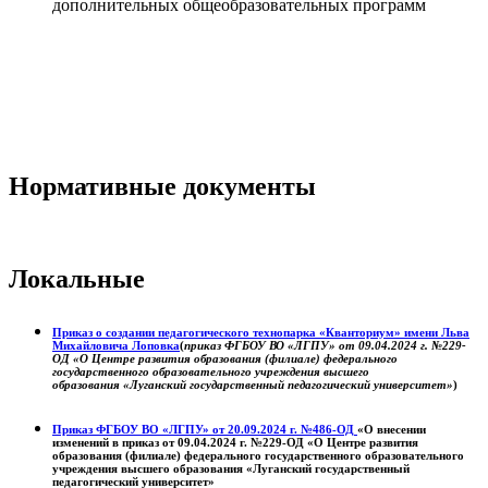
дополнительных общеобразовательных программ
Нормативные документы
Локальные
Приказ о создании педагогического технопарка «Кванториум» имени Льва
Михайловича Лоповка
(
приказ ФГБОУ ВО «ЛГПУ» от 09.04.2024 г. №229-
ОД «О Центре развития образования (филиале) федерального
государственного образовательного учреждения высшего
образования «Луганский государственный педагогический университет»
)
Приказ ФГБОУ ВО «ЛГПУ» от 20.09.2024 г. №486-ОД
«О внесении
изменений в приказ от 09.04.2024 г. №229-ОД «О Центре развития
образования (филиале) федерального государственного образовательного
учреждения высшего образования «Луганский государственный
педагогический университет»