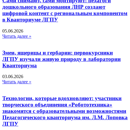
Сами снимают, сами монтируют: педагоги
дошкольного образования ЛНР создают
цифровой контент с региональным компонентом
в Кванториуме ЛГПУ​
05.06.2026
Читать далее »
Змеи, ящерицы и гербарии: первокурсники
ЛГПУ изучали живую природу в лаборатории
Кванториума
03.06.2026
Читать далее »
Технологии, которые вдохновляют: участники
творческого объединения «Робототехника»
знакомятся с образовательными возможностями
Педагогического кванториума им. Л.М. Лоповка
ЛГПУ