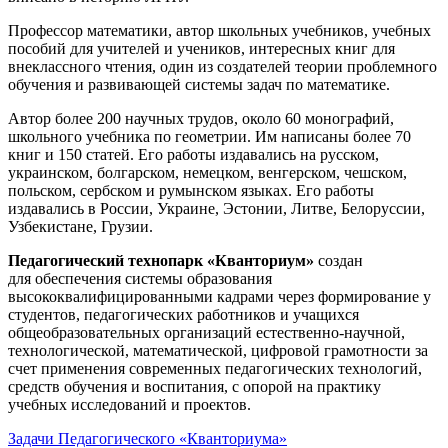
Профессор математики, автор школьных учебников, учебных
пособий для учителей и учеников, интересных книг для
внеклассного чтения, один из создателей теории проблемного
обучения и развивающей системы задач по математике.
Автор более 200 научных трудов, около 60 монографий,
школьного учебника по геометрии. Им написаны более 70
книг и 150 статей. Его работы издавались на русском,
украинском, болгарском, немецком, венгерском, чешском,
польском, сербском и румынском языках. Его работы
издавались в России, Украине, Эстонии, Литве, Белоруссии,
Узбекистане, Грузии.
Педагогический технопарк «Кванториум»
создан
для
обеспечения системы образования
высококвалифицированными кадрами через формирование у
студентов, педагогических работников и учащихся
общеобразовательных организаций естественно-научной,
технологической, математической, цифровой грамотности за
счет применения современных педагогических технологий,
средств обучения и воспитания, с опорой на практику
учебных исследований и проектов.
Задачи Педагогического «Кванториума»