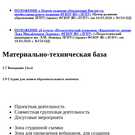
ПОЛОЖЕНИЕ о
Центре развития образования
Института
профессионального развития ФГБОУ ВО «ЛГПУ»
(Центр развития
образования ЛГПУ)
(приказ ФГБОУ ВО «ЛГПУ» от 10.03.2026 г. №154-ОД)
ПОЛОЖЕНИЕ об отделе «Педагогический технопарк «Кванториум» имени
Льва Михайловича Лоповка»
ФГБОУ ВО «ЛГПУ
» («Педагогический
кванториум им. Л.М. Лоповка ЛГПУ»)
(приказ ФГБОУ ВО «ЛГПУ» от
10.03.2026 г. №154-ОД)
Материально-техническая база
1.7 Коворкинг (Зал)
1.9 Студия для записи образовательного контента
Проектная деятельность
Совместная групповая деятельность
Досуговые мероприяти
Зона студииной съемки
Зона для проведения вебинаров, для создания