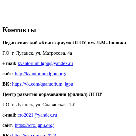
Контакты
Педагогический «Кванториум» ЛГПУ им. Л.М.Лоповка
Г.О. г. Луганск, ул. Матросова, 4а
e-mail:
kvantorium.lgpu@yandex.ru
сайт:
http://kvantorium.lgpu.org/
ВК:
https://vk.com/quantorium_lgpu
Центр развития образования (филиал) ЛГПУ
Г.О. г. Луганск, ул. Славянская, 1-б
e-mail:
cro2021@yandex.ru
сайт:
https://rcro.lgpu.org/
ВК:
https://vk.com/cro2023