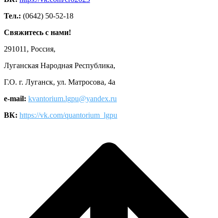
Тел.:
(0642) 50-52-18
Свяжитесь с нами!
291011, Россия,
Луганская Народная Республика,
Г.О. г. Луганск, ул. Матросова, 4а
e-mail:
kvantorium.lgpu@yandex.ru
ВК:
https://vk.com/quantorium_lgpu