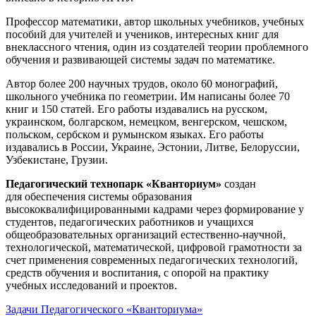
Профессор математики, автор школьных учебников, учебных
пособий для учителей и учеников, интересных книг для
внеклассного чтения, один из создателей теории проблемного
обучения и развивающей системы задач по математике.
Автор более 200 научных трудов, около 60 монографий,
школьного учебника по геометрии. Им написаны более 70
книг и 150 статей. Его работы издавались на русском,
украинском, болгарском, немецком, венгерском, чешском,
польском, сербском и румынском языках. Его работы
издавались в России, Украине, Эстонии, Литве, Белоруссии,
Узбекистане, Грузии.
Педагогический технопарк «Кванториум»
создан
для
обеспечения системы образования
высококвалифицированными кадрами через формирование у
студентов, педагогических работников и учащихся
общеобразовательных организаций естественно-научной,
технологической, математической, цифровой грамотности за
счет применения современных педагогических технологий,
средств обучения и воспитания, с опорой на практику
учебных исследований и проектов.
Задачи Педагогического «Кванториума»