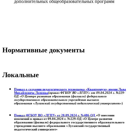
дополнительных общеобразовательных программ
Нормативные документы
Локальные
Приказ о создании педагогического технопарка «Кванториум» имени Льва
Михайловича Лоповка
(
приказ ФГБОУ ВО «ЛГПУ» от 09.04.2024 г. №229-
ОД «О Центре развития образования (филиале) федерального
государственного образовательного учреждения высшего
образования «Луганский государственный педагогический университет»
)
Приказ ФГБОУ ВО «ЛГПУ» от 20.09.2024 г. №486-ОД
«О внесении
изменений в приказ от 09.04.2024 г. №229-ОД «О Центре развития
образования (филиале) федерального государственного образовательного
учреждения высшего образования «Луганский государственный
педагогический университет»