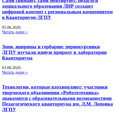
Сами снимают, сами монтируют: педагоги
дошкольного образования ЛНР создают
цифровой контент с региональным компонентом
в Кванториуме ЛГПУ​
05.06.2026
Читать далее »
Змеи, ящерицы и гербарии: первокурсники
ЛГПУ изучали живую природу в лаборатории
Кванториума
03.06.2026
Читать далее »
Технологии, которые вдохновляют: участники
творческого объединения «Робототехника»
знакомятся с образовательными возможностями
Педагогического кванториума им. Л.М. Лоповка
ЛГПУ