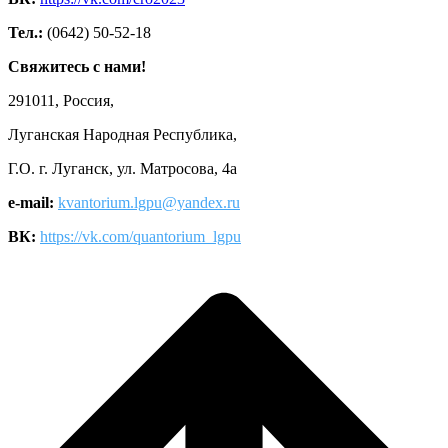
Тел.:
(0642) 50-52-18
Свяжитесь с нами!
291011, Россия,
Луганская Народная Республика,
Г.О. г. Луганск, ул. Матросова, 4а
e-mail:
kvantorium.lgpu@yandex.ru
ВК:
https://vk.com/quantorium_lgpu