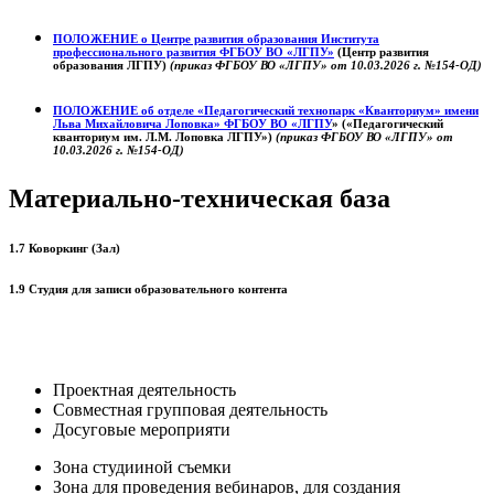
ПОЛОЖЕНИЕ о
Центре развития образования
Института
профессионального развития ФГБОУ ВО «ЛГПУ»
(Центр развития
образования ЛГПУ)
(приказ ФГБОУ ВО «ЛГПУ» от 10.03.2026 г. №154-ОД)
ПОЛОЖЕНИЕ об отделе «Педагогический технопарк «Кванториум» имени
Льва Михайловича Лоповка»
ФГБОУ ВО «ЛГПУ
» («Педагогический
кванториум им. Л.М. Лоповка ЛГПУ»)
(приказ ФГБОУ ВО «ЛГПУ» от
10.03.2026 г. №154-ОД)
Материально-техническая база
1.7 Коворкинг (Зал)
1.9 Студия для записи образовательного контента
Проектная деятельность
Совместная групповая деятельность
Досуговые мероприяти
Зона студииной съемки
Зона для проведения вебинаров, для создания