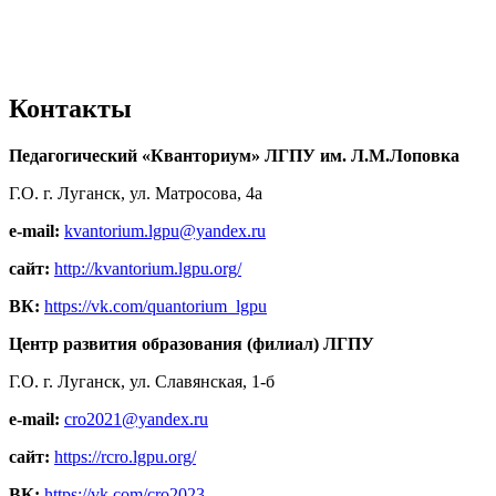
Контакты
Педагогический «Кванториум» ЛГПУ им. Л.М.Лоповка
Г.О. г. Луганск, ул. Матросова, 4а
e-mail:
kvantorium.lgpu@yandex.ru
сайт:
http://kvantorium.lgpu.org/
ВК:
https://vk.com/quantorium_lgpu
Центр развития образования (филиал) ЛГПУ
Г.О. г. Луганск, ул. Славянская, 1-б
e-mail:
cro2021@yandex.ru
сайт:
https://rcro.lgpu.org/
ВК:
https://vk.com/cro2023