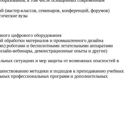
образования, в том числе оснащенных современным
й (мастер-классов, семинаров, конференций, форумов)
гические вузы
очного цифрового оборудования
ой обработки материалов и промышленного дизайна
иях) роботами и беспилотными летательными аппаратами
 онлайн-вебинары, демонстрационные опыты и другие)
альных ситуациях и мер защиты от возможных опасностей в
ршенствованию методики и подходов к преподаванию учебных
ельных профессиональных программ и дополнительных