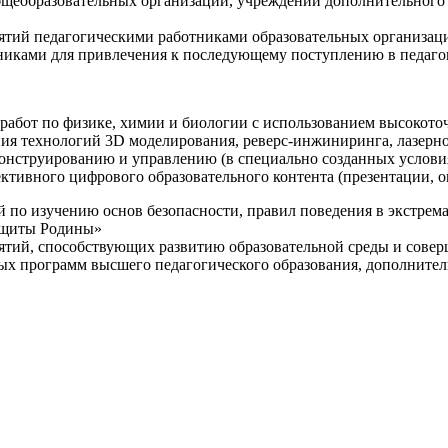
щеобразовательных организаций, учреждений дополнительного 
ятий педагогическими работниками образовательных организаци
никами для привлечения к последующему поступлению в педаго
 работ по физике, химии и биологии с использованием высокот
ния технологий 3D моделирования, реверс-инжиниринга, лазерн
конструированию и управлению (в специально созданных услов
ективного цифрового образовательного контента (презентации,
й по изучению основ безопасности, правил поведения в экстрем
защиты Родины»
иятий, способствующих развитию образовательной среды и сове
ных программ высшего педагогического образования, дополнит