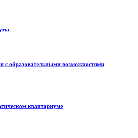
иума
ся с образовательными возможностями
гогическом кванториуме