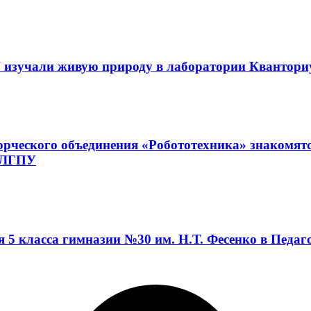
 изучали живую природу в лаборатории Квантор
орческого объединения «Робототехника» знакомят
а ЛГПУ
я 5 класса гимназии №30 им. Н.Т. Фесенко в Педа