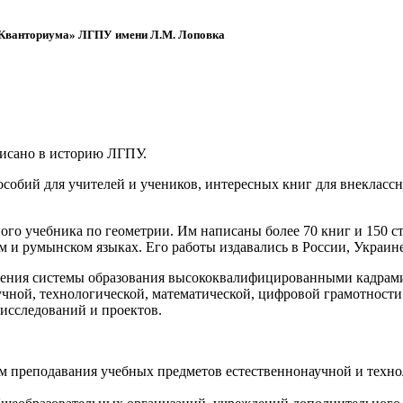
 «Кванториума» ЛГПУ имени Л.М. Лоповка
писано в историю ЛГПУ.
обий для учителей и учеников, интересных книг для внеклассно
ого учебника по геометрии. Им написаны более 70 книг и 150 ст
м и румынском языках. Его работы издавались в России, Украине
ения системы образования высококвалифицированными кадрами 
чной, технологической, математической, цифровой грамотности
х исследований и проектов.
ям преподавания учебных предметов естественнонаучной и техн