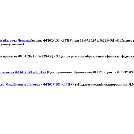
Михайловича Лоповка
(
приказ ФГБОУ ВО «ЛГПУ» от 09.04.2024 г. №229-ОД «О Центре ра
й университет»
)
 в приказ от 09.04.2024 г. №229-ОД «О Центре развития образования (филиале) федер
о развития ФГБОУ ВО «ЛГПУ»
(Центр развития образования ЛГПУ)
(приказ ФГБОУ ВО 
ьва Михайловича Лоповка»
ФГБОУ ВО «ЛГПУ
» («Педагогический кванториум им. Л