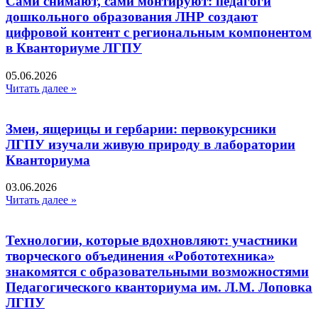
Сами снимают, сами монтируют: педагоги
дошкольного образования ЛНР создают
цифровой контент с региональным компонентом
в Кванториуме ЛГПУ​
05.06.2026
Читать далее »
Змеи, ящерицы и гербарии: первокурсники
ЛГПУ изучали живую природу в лаборатории
Кванториума
03.06.2026
Читать далее »
Технологии, которые вдохновляют: участники
творческого объединения «Робототехника»
знакомятся с образовательными возможностями
Педагогического кванториума им. Л.М. Лоповка
ЛГПУ