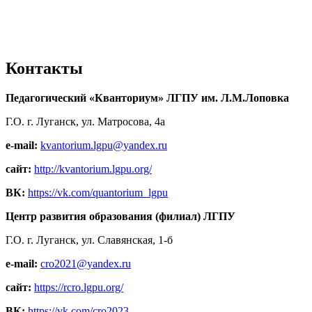
Контакты
Педагогический «Кванториум» ЛГПУ им. Л.М.Лоповка
Г.О. г. Луганск, ул. Матросова, 4а
e-mail:
kvantorium.lgpu@yandex.ru
сайт:
http://kvantorium.lgpu.org/
ВК:
https://vk.com/quantorium_lgpu
Центр развития образования (филиал) ЛГПУ
Г.О. г. Луганск, ул. Славянская, 1-б
e-mail:
cro2021@yandex.ru
сайт:
https://rcro.lgpu.org/
ВК:
https://vk.com/cro2023