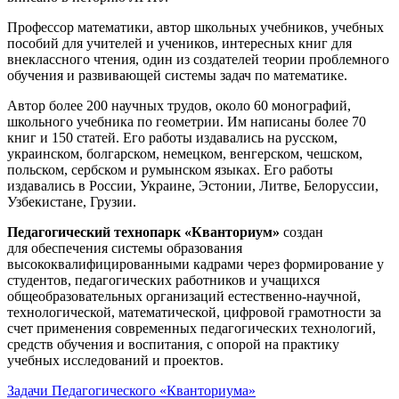
Профессор математики, автор школьных учебников, учебных
пособий для учителей и учеников, интересных книг для
внеклассного чтения, один из создателей теории проблемного
обучения и развивающей системы задач по математике.
Автор более 200 научных трудов, около 60 монографий,
школьного учебника по геометрии. Им написаны более 70
книг и 150 статей. Его работы издавались на русском,
украинском, болгарском, немецком, венгерском, чешском,
польском, сербском и румынском языках. Его работы
издавались в России, Украине, Эстонии, Литве, Белоруссии,
Узбекистане, Грузии.
Педагогический технопарк «Кванториум»
создан
для
обеспечения системы образования
высококвалифицированными кадрами через формирование у
студентов, педагогических работников и учащихся
общеобразовательных организаций естественно-научной,
технологической, математической, цифровой грамотности за
счет применения современных педагогических технологий,
средств обучения и воспитания, с опорой на практику
учебных исследований и проектов.
Задачи Педагогического «Кванториума»