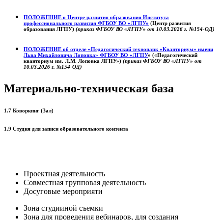
ПОЛОЖЕНИЕ о
Центре развития образования
Института
профессионального развития ФГБОУ ВО «ЛГПУ»
(Центр развития
образования ЛГПУ)
(приказ ФГБОУ ВО «ЛГПУ» от 10.03.2026 г. №154-ОД)
ПОЛОЖЕНИЕ об отделе «Педагогический технопарк «Кванториум» имени
Льва Михайловича Лоповка»
ФГБОУ ВО «ЛГПУ
» («Педагогический
кванториум им. Л.М. Лоповка ЛГПУ»)
(приказ ФГБОУ ВО «ЛГПУ» от
10.03.2026 г. №154-ОД)
Материально-техническая база
1.7 Коворкинг (Зал)
1.9 Студия для записи образовательного контента
Проектная деятельность
Совместная групповая деятельность
Досуговые мероприяти
Зона студииной съемки
Зона для проведения вебинаров, для создания