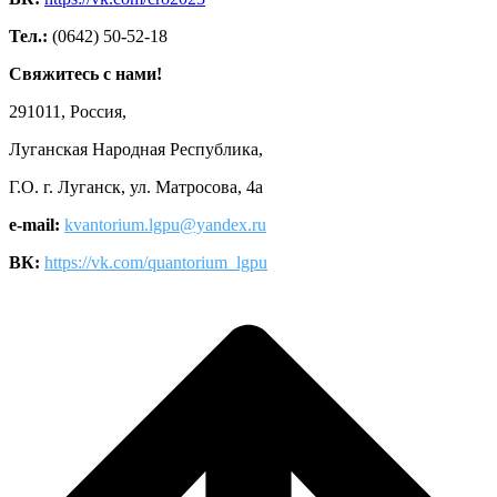
Тел.:
(0642) 50-52-18
Свяжитесь с нами!
291011, Россия,
Луганская Народная Республика,
Г.О. г. Луганск, ул. Матросова, 4а
e-mail:
kvantorium.lgpu@yandex.ru
ВК:
https://vk.com/quantorium_lgpu