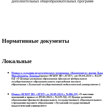
дополнительных общеобразовательных программ
Нормативные документы
Локальные
Приказ о создании педагогического технопарка «Кванториум» имени Льва
Михайловича Лоповка
(
приказ ФГБОУ ВО «ЛГПУ» от 09.04.2024 г. №229-
ОД «О Центре развития образования (филиале) федерального
государственного образовательного учреждения высшего
образования «Луганский государственный педагогический университет»
)
Приказ ФГБОУ ВО «ЛГПУ» от 20.09.2024 г. №486-ОД
«О внесении
изменений в приказ от 09.04.2024 г. №229-ОД «О Центре развития
образования (филиале) федерального государственного образовательного
учреждения высшего образования «Луганский государственный
педагогический университет»