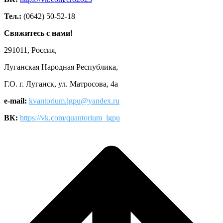
Тел.:
(0642) 50-52-18
Свяжитесь с нами!
291011, Россия,
Луганская Народная Республика,
Г.О. г. Луганск, ул. Матросова, 4а
e-mail:
kvantorium.lgpu@yandex.ru
ВК:
https://vk.com/quantorium_lgpu