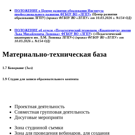
ПОЛОЖЕНИЕ о
Центре развития образования
Института
профессионального развития ФГБОУ ВО «ЛГПУ»
(Центр развития
образования ЛГПУ)
(приказ ФГБОУ ВО «ЛГПУ» от 10.03.2026 г. №154-ОД)
ПОЛОЖЕНИЕ об отделе «Педагогический технопарк «Кванториум» имени
Льва Михайловича Лоповка»
ФГБОУ ВО «ЛГПУ
» («Педагогический
кванториум им. Л.М. Лоповка ЛГПУ»)
(приказ ФГБОУ ВО «ЛГПУ» от
10.03.2026 г. №154-ОД)
Материально-техническая база
1.7 Коворкинг (Зал)
1.9 Студия для записи образовательного контента
Проектная деятельность
Совместная групповая деятельность
Досуговые мероприяти
Зона студииной съемки
Зона для проведения вебинаров, для создания