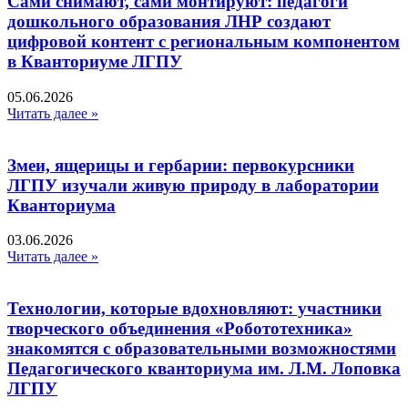
Сами снимают, сами монтируют: педагоги
дошкольного образования ЛНР создают
цифровой контент с региональным компонентом
в Кванториуме ЛГПУ​
05.06.2026
Читать далее »
Змеи, ящерицы и гербарии: первокурсники
ЛГПУ изучали живую природу в лаборатории
Кванториума
03.06.2026
Читать далее »
Технологии, которые вдохновляют: участники
творческого объединения «Робототехника»
знакомятся с образовательными возможностями
Педагогического кванториума им. Л.М. Лоповка
ЛГПУ