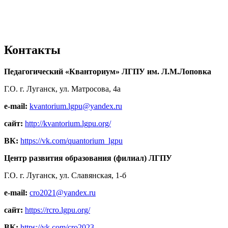
Контакты
Педагогический «Кванториум» ЛГПУ им. Л.М.Лоповка
Г.О. г. Луганск, ул. Матросова, 4а
e-mail:
kvantorium.lgpu@yandex.ru
сайт:
http://kvantorium.lgpu.org/
ВК:
https://vk.com/quantorium_lgpu
Центр развития образования (филиал) ЛГПУ
Г.О. г. Луганск, ул. Славянская, 1-б
e-mail:
cro2021@yandex.ru
сайт:
https://rcro.lgpu.org/
ВК:
https://vk.com/cro2023