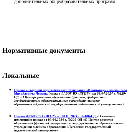
дополнительных общеобразовательных программ
Нормативные документы
Локальные
Приказ о создании педагогического технопарка «Кванториум» имени Льва
Михайловича Лоповка
(
приказ ФГБОУ ВО «ЛГПУ» от 09.04.2024 г. №229-
ОД «О Центре развития образования (филиале) федерального
государственного образовательного учреждения высшего
образования «Луганский государственный педагогический университет»
)
Приказ ФГБОУ ВО «ЛГПУ» от 20.09.2024 г. №486-ОД
«О внесении
изменений в приказ от 09.04.2024 г. №229-ОД «О Центре развития
образования (филиале) федерального государственного образовательного
учреждения высшего образования «Луганский государственный
педагогический университет»