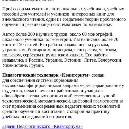
Профессор математики, автор школьных учебников, учебных
пособий для учителей и учеников, интересных книг для
внеклассного чтения, один из создателей теории проблемного
обучения и развивающей системы задач по математике.
Автор более 200 научных трудов, около 60 монографий,
школьного учебника по геометрии. Им написаны более 70
книг и 150 статей. Его работы издавались на русском,
украинском, болгарском, немецком, венгерском, чешском,
польском, сербском и румынском языках. Его работы
издавались в России, Украине, Эстонии, Литве, Белоруссии,
Узбекистане, Грузии.
Педагогический технопарк «Кванториум»
создан
для
обеспечения системы образования
высококвалифицированными кадрами через формирование у
студентов, педагогических работников и учащихся
общеобразовательных организаций естественно-научной,
технологической, математической, цифровой грамотности за
счет применения современных педагогических технологий,
средств обучения и воспитания, с опорой на практику
учебных исследований и проектов.
Задачи Педагогического «Кванториума»