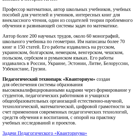
Профессор математики, автор школьных учебников, учебных
пособий для учителей и учеников, интересных книг для
внеклассного чтения, один из создателей теории проблемного
обучения и развивающей системы задач по математике.
Автор более 200 научных трудов, около 60 монографий,
школьного учебника по геометрии. Им написаны более 70
книг и 150 статей. Его работы издавались на русском,
украинском, болгарском, немецком, венгерском, чешском,
польском, сербском и румынском языках. Его работы
издавались в России, Украине, Эстонии, Литве, Белоруссии,
Узбекистане, Грузии.
Педагогический технопарк «Кванториум»
создан
для
обеспечения системы образования
высококвалифицированными кадрами через формирование у
студентов, педагогических работников и учащихся
общеобразовательных организаций естественно-научной,
технологической, математической, цифровой грамотности за
счет применения современных педагогических технологий,
средств обучения и воспитания, с опорой на практику
учебных исследований и проектов.
Задачи Педагогического «Кванториума»