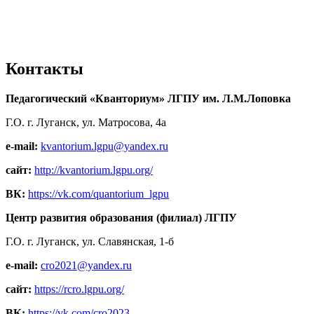
Контакты
Педагогический «Кванториум» ЛГПУ им. Л.М.Лоповка
Г.О. г. Луганск, ул. Матросова, 4а
e-mail:
kvantorium.lgpu@yandex.ru
сайт:
http://kvantorium.lgpu.org/
ВК:
https://vk.com/quantorium_lgpu
Центр развития образования (филиал) ЛГПУ
Г.О. г. Луганск, ул. Славянская, 1-б
e-mail:
cro2021@yandex.ru
сайт:
https://rcro.lgpu.org/
ВК:
https://vk.com/cro2023