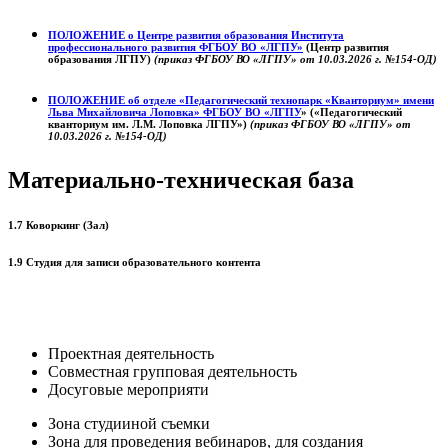
ПОЛОЖЕНИЕ о
Центре развития образования
Института
профессионального развития ФГБОУ ВО «ЛГПУ»
(Центр развития
образования ЛГПУ)
(приказ ФГБОУ ВО «ЛГПУ» от 10.03.2026 г. №154-ОД)
ПОЛОЖЕНИЕ об отделе «Педагогический технопарк «Кванториум» имени
Льва Михайловича Лоповка»
ФГБОУ ВО «ЛГПУ
» («Педагогический
кванториум им. Л.М. Лоповка ЛГПУ»)
(приказ ФГБОУ ВО «ЛГПУ» от
10.03.2026 г. №154-ОД)
Материально-техническая база
1.7 Коворкинг (Зал)
1.9 Студия для записи образовательного контента
Проектная деятельность
Совместная групповая деятельность
Досуговые мероприяти
Зона студииной съемки
Зона для проведения вебинаров, для создания