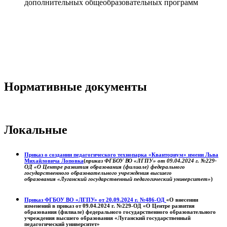
дополнительных общеобразовательных программ
Нормативные документы
Локальные
Приказ о создании педагогического технопарка «Кванториум» имени Льва
Михайловича Лоповка
(
приказ ФГБОУ ВО «ЛГПУ» от 09.04.2024 г. №229-
ОД «О Центре развития образования (филиале) федерального
государственного образовательного учреждения высшего
образования «Луганский государственный педагогический университет»
)
Приказ ФГБОУ ВО «ЛГПУ» от 20.09.2024 г. №486-ОД
«О внесении
изменений в приказ от 09.04.2024 г. №229-ОД «О Центре развития
образования (филиале) федерального государственного образовательного
учреждения высшего образования «Луганский государственный
педагогический университет»