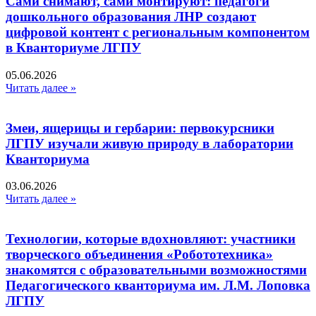
Сами снимают, сами монтируют: педагоги
дошкольного образования ЛНР создают
цифровой контент с региональным компонентом
в Кванториуме ЛГПУ​
05.06.2026
Читать далее »
Змеи, ящерицы и гербарии: первокурсники
ЛГПУ изучали живую природу в лаборатории
Кванториума
03.06.2026
Читать далее »
Технологии, которые вдохновляют: участники
творческого объединения «Робототехника»
знакомятся с образовательными возможностями
Педагогического кванториума им. Л.М. Лоповка
ЛГПУ