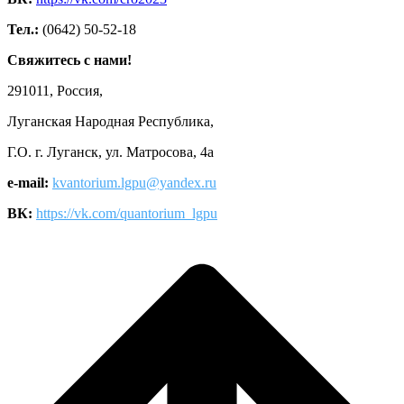
Тел.:
(0642) 50-52-18
Свяжитесь с нами!
291011, Россия,
Луганская Народная Республика,
Г.О. г. Луганск, ул. Матросова, 4а
e-mail:
kvantorium.lgpu@yandex.ru
ВК:
https://vk.com/quantorium_lgpu