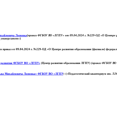
Михайловича Лоповка
(
приказ ФГБОУ ВО «ЛГПУ» от 09.04.2024 г. №229-ОД «О Центре ра
й университет»
)
 в приказ от 09.04.2024 г. №229-ОД «О Центре развития образования (филиале) федер
о развития ФГБОУ ВО «ЛГПУ»
(Центр развития образования ЛГПУ)
(приказ ФГБОУ ВО 
ьва Михайловича Лоповка»
ФГБОУ ВО «ЛГПУ
» («Педагогический кванториум им. Л