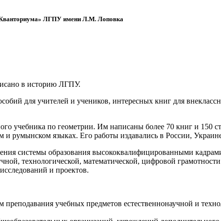
 «Кванториума» ЛГПУ имени Л.М. Лоповка
писано в историю ЛГПУ.
обий для учителей и учеников, интересных книг для внеклассно
ого учебника по геометрии. Им написаны более 70 книг и 150 ст
м и румынском языках. Его работы издавались в России, Украине
ения системы образования высококвалифицированными кадрами 
чной, технологической, математической, цифровой грамотности
х исследований и проектов.
ям преподавания учебных предметов естественнонаучной и техн