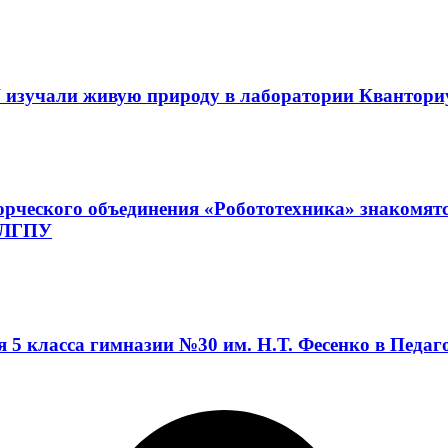
 изучали живую природу в лаборатории Квантор
орческого объединения «Робототехника» знакомят
а ЛГПУ
я 5 класса гимназии №30 им. Н.Т. Фесенко в Педа