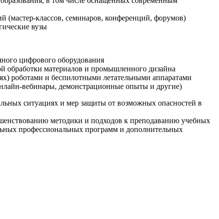
образования, в том числе оснащенных современным
й (мастер-классов, семинаров, конференций, форумов)
гические вузы
очного цифрового оборудования
ой обработки материалов и промышленного дизайна
иях) роботами и беспилотными летательными аппаратами
 онлайн-вебинары, демонстрационные опыты и другие)
альных ситуациях и мер защиты от возможных опасностей в
ршенствованию методики и подходов к преподаванию учебных
ельных профессиональных программ и дополнительных