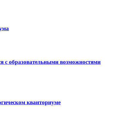
иума
ся с образовательными возможностями
гогическом кванториуме