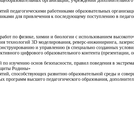
щеобразовательных организаций, учреждений дополнительного 
ятий педагогическими работниками образовательных организаци
никами для привлечения к последующему поступлению в педаго
 работ по физике, химии и биологии с использованием высокот
ния технологий 3D моделирования, реверс-инжиниринга, лазерн
конструированию и управлению (в специально созданных услов
ективного цифрового образовательного контента (презентации,
й по изучению основ безопасности, правил поведения в экстрем
защиты Родины»
иятий, способствующих развитию образовательной среды и сове
ных программ высшего педагогического образования, дополнит