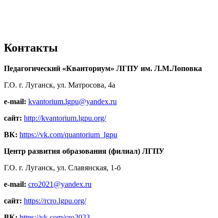
Контакты
Педагогический «Кванториум» ЛГПУ им. Л.М.Лоповка
Г.О. г. Луганск, ул. Матросова, 4а
e-mail:
kvantorium.lgpu@yandex.ru
сайт:
http://kvantorium.lgpu.org/
ВК:
https://vk.com/quantorium_lgpu
Центр развития образования (филиал) ЛГПУ
Г.О. г. Луганск, ул. Славянская, 1-б
e-mail:
cro2021@yandex.ru
сайт:
https://rcro.lgpu.org/
ВК:
https://vk.com/cro2023