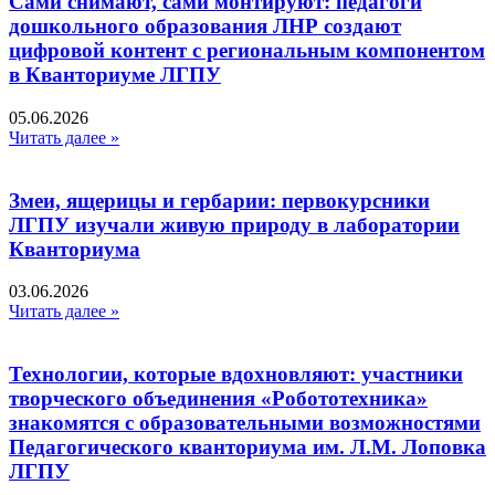
Сами снимают, сами монтируют: педагоги
дошкольного образования ЛНР создают
цифровой контент с региональным компонентом
в Кванториуме ЛГПУ​
05.06.2026
Читать далее »
Змеи, ящерицы и гербарии: первокурсники
ЛГПУ изучали живую природу в лаборатории
Кванториума
03.06.2026
Читать далее »
Технологии, которые вдохновляют: участники
творческого объединения «Робототехника»
знакомятся с образовательными возможностями
Педагогического кванториума им. Л.М. Лоповка
ЛГПУ