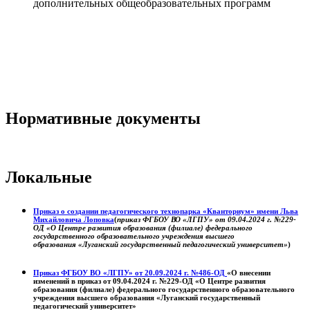
дополнительных общеобразовательных программ
Нормативные документы
Локальные
Приказ о создании педагогического технопарка «Кванториум» имени Льва
Михайловича Лоповка
(
приказ ФГБОУ ВО «ЛГПУ» от 09.04.2024 г. №229-
ОД «О Центре развития образования (филиале) федерального
государственного образовательного учреждения высшего
образования «Луганский государственный педагогический университет»
)
Приказ ФГБОУ ВО «ЛГПУ» от 20.09.2024 г. №486-ОД
«О внесении
изменений в приказ от 09.04.2024 г. №229-ОД «О Центре развития
образования (филиале) федерального государственного образовательного
учреждения высшего образования «Луганский государственный
педагогический университет»