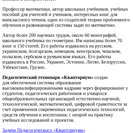
Профессор математики, автор школьных учебников, учебных
пособий для учителей и учеников, интересных книг для
внеклассного чтения, один из создателей теории проблемного
обучения и развивающей системы задач по математике.
Автор более 200 научных трудов, около 60 монографий,
школьного учебника по геометрии. Им написаны более 70
книг и 150 статей. Его работы издавались на русском,
украинском, болгарском, немецком, венгерском, чешском,
польском, сербском и румынском языках. Его работы
издавались в России, Украине, Эстонии, Литве, Белоруссии,
Узбекистане, Грузии.
Педагогический технопарк «Кванториум»
создан
для
обеспечения системы образования
высококвалифицированными кадрами через формирование у
студентов, педагогических работников и учащихся
общеобразовательных организаций естественно-научной,
технологической, математической, цифровой грамотности за
счет применения современных педагогических технологий,
средств обучения и воспитания, с опорой на практику
учебных исследований и проектов.
Задачи Педагогического «Кванториума»