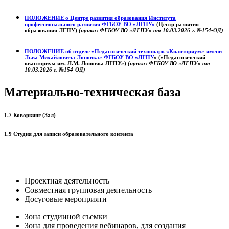
ПОЛОЖЕНИЕ о
Центре развития образования
Института
профессионального развития ФГБОУ ВО «ЛГПУ»
(Центр развития
образования ЛГПУ)
(приказ ФГБОУ ВО «ЛГПУ» от 10.03.2026 г. №154-ОД)
ПОЛОЖЕНИЕ об отделе «Педагогический технопарк «Кванториум» имени
Льва Михайловича Лоповка»
ФГБОУ ВО «ЛГПУ
» («Педагогический
кванториум им. Л.М. Лоповка ЛГПУ»)
(приказ ФГБОУ ВО «ЛГПУ» от
10.03.2026 г. №154-ОД)
Материально-техническая база
1.7 Коворкинг (Зал)
1.9 Студия для записи образовательного контента
Проектная деятельность
Совместная групповая деятельность
Досуговые мероприяти
Зона студииной съемки
Зона для проведения вебинаров, для создания