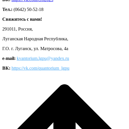
Тел.:
(0642) 50-52-18
Свяжитесь с нами!
291011, Россия,
Луганская Народная Республика,
Г.О. г. Луганск, ул. Матросова, 4а
e-mail:
kvantorium.lgpu@yandex.ru
ВК:
https://vk.com/quantorium_lgpu