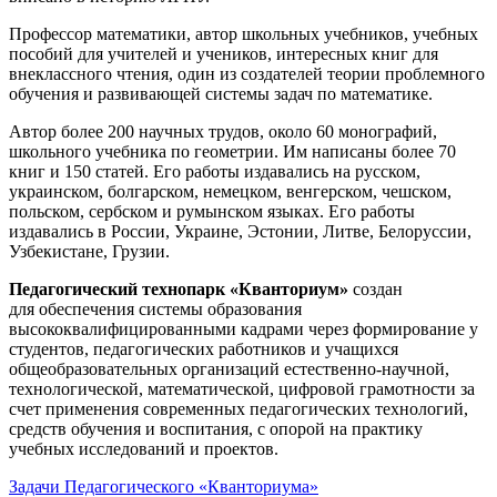
Профессор математики, автор школьных учебников, учебных
пособий для учителей и учеников, интересных книг для
внеклассного чтения, один из создателей теории проблемного
обучения и развивающей системы задач по математике.
Автор более 200 научных трудов, около 60 монографий,
школьного учебника по геометрии. Им написаны более 70
книг и 150 статей. Его работы издавались на русском,
украинском, болгарском, немецком, венгерском, чешском,
польском, сербском и румынском языках. Его работы
издавались в России, Украине, Эстонии, Литве, Белоруссии,
Узбекистане, Грузии.
Педагогический технопарк «Кванториум»
создан
для
обеспечения системы образования
высококвалифицированными кадрами через формирование у
студентов, педагогических работников и учащихся
общеобразовательных организаций естественно-научной,
технологической, математической, цифровой грамотности за
счет применения современных педагогических технологий,
средств обучения и воспитания, с опорой на практику
учебных исследований и проектов.
Задачи Педагогического «Кванториума»