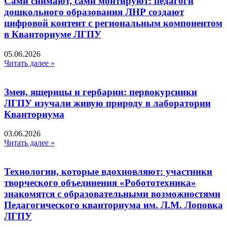
Сами снимают, сами монтируют: педагоги
дошкольного образования ЛНР создают
цифровой контент с региональным компонентом
в Кванториуме ЛГПУ​
05.06.2026
Читать далее »
Змеи, ящерицы и гербарии: первокурсники
ЛГПУ изучали живую природу в лаборатории
Кванториума
03.06.2026
Читать далее »
Технологии, которые вдохновляют: участники
творческого объединения «Робототехника»
знакомятся с образовательными возможностями
Педагогического кванториума им. Л.М. Лоповка
ЛГПУ