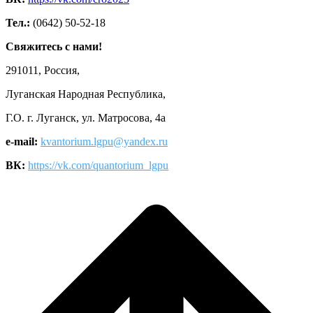
Тел.:
(0642) 50-52-18
Свяжитесь с нами!
291011, Россия,
Луганская Народная Республика,
Г.О. г. Луганск, ул. Матросова, 4а
e-mail:
kvantorium.lgpu@yandex.ru
ВК:
https://vk.com/quantorium_lgpu