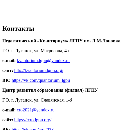
Контакты
Педагогический «Кванториум» ЛГПУ им. Л.М.Лоповка
Г.О. г. Луганск, ул. Матросова, 4а
e-mail:
kvantorium.lgpu@yandex.ru
сайт:
http://kvantorium.lgpu.org/
ВК:
https://vk.com/quantorium_lgpu
Центр развития образования (филиал) ЛГПУ
Г.О. г. Луганск, ул. Славянская, 1-б
e-mail:
cro2021@yandex.ru
сайт:
https://rcro.lgpu.org/
ВК:
https://vk.com/cro2023