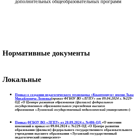
дополнительных общеобразовательных программ
Нормативные документы
Локальные
Приказ о создании педагогического технопарка «Кванториум» имени Льва
Михайловича Лоповка
(
приказ ФГБОУ ВО «ЛГПУ» от 09.04.2024 г. №229-
ОД «О Центре развития образования (филиале) федерального
государственного образовательного учреждения высшего
образования «Луганский государственный педагогический университет»
)
Приказ ФГБОУ ВО «ЛГПУ» от 20.09.2024 г. №486-ОД
«О внесении
изменений в приказ от 09.04.2024 г. №229-ОД «О Центре развития
образования (филиале) федерального государственного образовательного
учреждения высшего образования «Луганский государственный
педагогический университет»