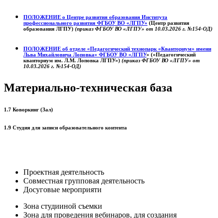
ПОЛОЖЕНИЕ о
Центре развития образования
Института
профессионального развития ФГБОУ ВО «ЛГПУ»
(Центр развития
образования ЛГПУ)
(приказ ФГБОУ ВО «ЛГПУ» от 10.03.2026 г. №154-ОД)
ПОЛОЖЕНИЕ об отделе «Педагогический технопарк «Кванториум» имени
Льва Михайловича Лоповка»
ФГБОУ ВО «ЛГПУ
» («Педагогический
кванториум им. Л.М. Лоповка ЛГПУ»)
(приказ ФГБОУ ВО «ЛГПУ» от
10.03.2026 г. №154-ОД)
Материально-техническая база
1.7 Коворкинг (Зал)
1.9 Студия для записи образовательного контента
Проектная деятельность
Совместная групповая деятельность
Досуговые мероприяти
Зона студииной съемки
Зона для проведения вебинаров, для создания