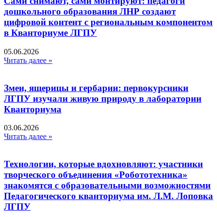
Сами снимают, сами монтируют: педагоги
дошкольного образования ЛНР создают
цифровой контент с региональным компонентом
в Кванториуме ЛГПУ​
05.06.2026
Читать далее »
Змеи, ящерицы и гербарии: первокурсники
ЛГПУ изучали живую природу в лаборатории
Кванториума
03.06.2026
Читать далее »
Технологии, которые вдохновляют: участники
творческого объединения «Робототехника»
знакомятся с образовательными возможностями
Педагогического кванториума им. Л.М. Лоповка
ЛГПУ