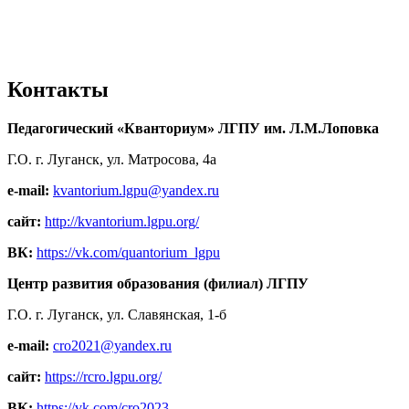
Контакты
Педагогический «Кванториум» ЛГПУ им. Л.М.Лоповка
Г.О. г. Луганск, ул. Матросова, 4а
e-mail:
kvantorium.lgpu@yandex.ru
сайт:
http://kvantorium.lgpu.org/
ВК:
https://vk.com/quantorium_lgpu
Центр развития образования (филиал) ЛГПУ
Г.О. г. Луганск, ул. Славянская, 1-б
e-mail:
cro2021@yandex.ru
сайт:
https://rcro.lgpu.org/
ВК:
https://vk.com/cro2023