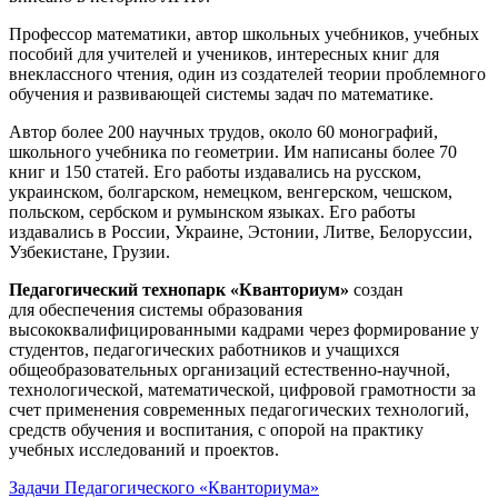
Профессор математики, автор школьных учебников, учебных
пособий для учителей и учеников, интересных книг для
внеклассного чтения, один из создателей теории проблемного
обучения и развивающей системы задач по математике.
Автор более 200 научных трудов, около 60 монографий,
школьного учебника по геометрии. Им написаны более 70
книг и 150 статей. Его работы издавались на русском,
украинском, болгарском, немецком, венгерском, чешском,
польском, сербском и румынском языках. Его работы
издавались в России, Украине, Эстонии, Литве, Белоруссии,
Узбекистане, Грузии.
Педагогический технопарк «Кванториум»
создан
для
обеспечения системы образования
высококвалифицированными кадрами через формирование у
студентов, педагогических работников и учащихся
общеобразовательных организаций естественно-научной,
технологической, математической, цифровой грамотности за
счет применения современных педагогических технологий,
средств обучения и воспитания, с опорой на практику
учебных исследований и проектов.
Задачи Педагогического «Кванториума»