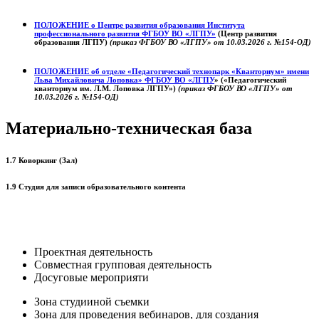
ПОЛОЖЕНИЕ о
Центре развития образования
Института
профессионального развития ФГБОУ ВО «ЛГПУ»
(Центр развития
образования ЛГПУ)
(приказ ФГБОУ ВО «ЛГПУ» от 10.03.2026 г. №154-ОД)
ПОЛОЖЕНИЕ об отделе «Педагогический технопарк «Кванториум» имени
Льва Михайловича Лоповка»
ФГБОУ ВО «ЛГПУ
» («Педагогический
кванториум им. Л.М. Лоповка ЛГПУ»)
(приказ ФГБОУ ВО «ЛГПУ» от
10.03.2026 г. №154-ОД)
Материально-техническая база
1.7 Коворкинг (Зал)
1.9 Студия для записи образовательного контента
Проектная деятельность
Совместная групповая деятельность
Досуговые мероприяти
Зона студииной съемки
Зона для проведения вебинаров, для создания