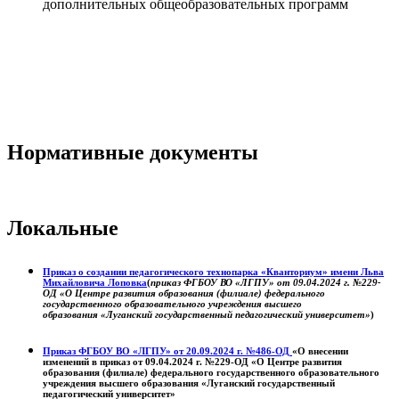
дополнительных общеобразовательных программ
Нормативные документы
Локальные
Приказ о создании педагогического технопарка «Кванториум» имени Льва
Михайловича Лоповка
(
приказ ФГБОУ ВО «ЛГПУ» от 09.04.2024 г. №229-
ОД «О Центре развития образования (филиале) федерального
государственного образовательного учреждения высшего
образования «Луганский государственный педагогический университет»
)
Приказ ФГБОУ ВО «ЛГПУ» от 20.09.2024 г. №486-ОД
«О внесении
изменений в приказ от 09.04.2024 г. №229-ОД «О Центре развития
образования (филиале) федерального государственного образовательного
учреждения высшего образования «Луганский государственный
педагогический университет»