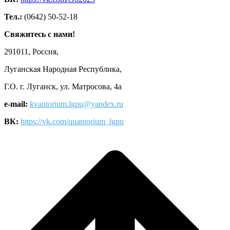
Тел.:
(0642) 50-52-18
Свяжитесь с нами!
291011, Россия,
Луганская Народная Республика,
Г.О. г. Луганск, ул. Матросова, 4а
e-mail:
kvantorium.lgpu@yandex.ru
ВК:
https://vk.com/quantorium_lgpu