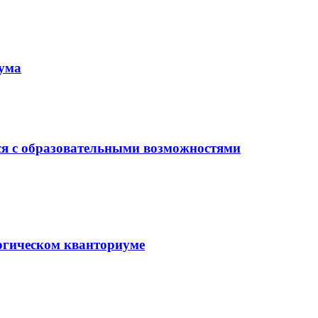
иума
ся с образовательными возможностями
гогическом кванториуме