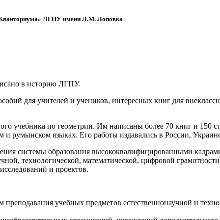
 «Кванториума» ЛГПУ имени Л.М. Лоповка
писано в историю ЛГПУ.
обий для учителей и учеников, интересных книг для внеклассно
ого учебника по геометрии. Им написаны более 70 книг и 150 ст
м и румынском языках. Его работы издавались в России, Украине
ения системы образования высококвалифицированными кадрами 
чной, технологической, математической, цифровой грамотности
х исследований и проектов.
ям преподавания учебных предметов естественнонаучной и техн