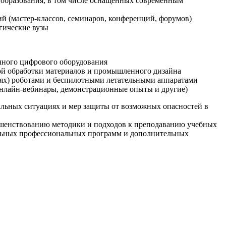
образования, в том числе оснащенных современным
й (мастер-классов, семинаров, конференций, форумов)
гические вузы
очного цифрового оборудования
ой обработки материалов и промышленного дизайна
иях) роботами и беспилотными летательными аппаратами
 онлайн-вебинары, демонстрационные опыты и другие)
альных ситуациях и мер защиты от возможных опасностей в
ршенствованию методики и подходов к преподаванию учебных
ельных профессиональных программ и дополнительных