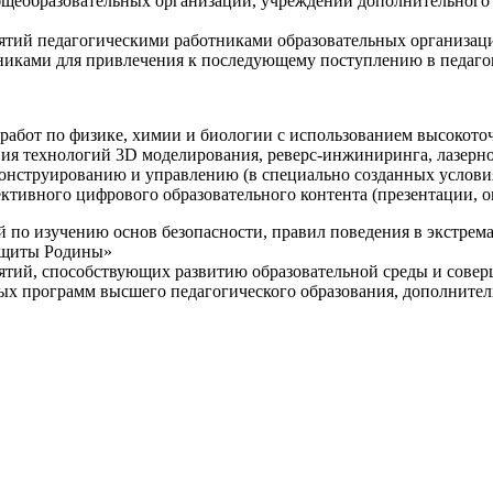
щеобразовательных организаций, учреждений дополнительного 
ятий педагогическими работниками образовательных организаци
никами для привлечения к последующему поступлению в педаго
 работ по физике, химии и биологии с использованием высокот
ния технологий 3D моделирования, реверс-инжиниринга, лазерн
конструированию и управлению (в специально созданных услов
ективного цифрового образовательного контента (презентации,
й по изучению основ безопасности, правил поведения в экстрем
защиты Родины»
иятий, способствующих развитию образовательной среды и сове
ных программ высшего педагогического образования, дополнит