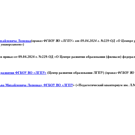
Михайловича Лоповка
(
приказ ФГБОУ ВО «ЛГПУ» от 09.04.2024 г. №229-ОД «О Центре ра
й университет»
)
 в приказ от 09.04.2024 г. №229-ОД «О Центре развития образования (филиале) федер
о развития ФГБОУ ВО «ЛГПУ»
(Центр развития образования ЛГПУ)
(приказ ФГБОУ ВО 
ьва Михайловича Лоповка»
ФГБОУ ВО «ЛГПУ
» («Педагогический кванториум им. Л