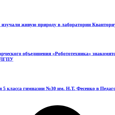
 изучали живую природу в лаборатории Квантор
орческого объединения «Робототехника» знакомят
а ЛГПУ
я 5 класса гимназии №30 им. Н.Т. Фесенко в Педа