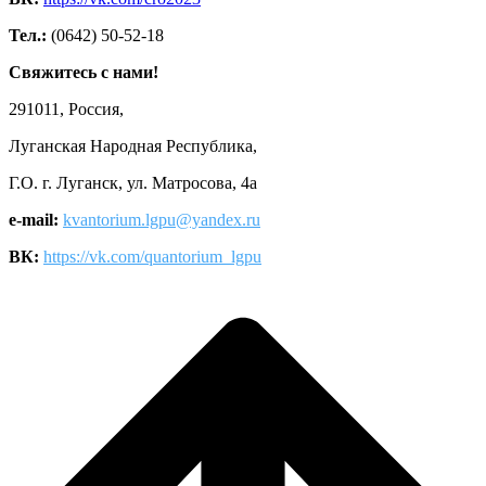
Тел.:
(0642) 50-52-18
Свяжитесь с нами!
291011, Россия,
Луганская Народная Республика,
Г.О. г. Луганск, ул. Матросова, 4а
e-mail:
kvantorium.lgpu@yandex.ru
ВК:
https://vk.com/quantorium_lgpu