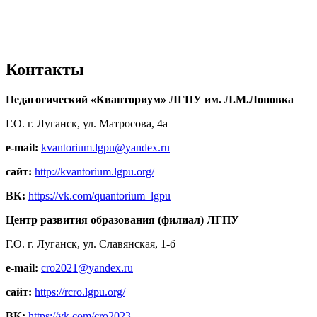
Контакты
Педагогический «Кванториум» ЛГПУ им. Л.М.Лоповка
Г.О. г. Луганск, ул. Матросова, 4а
e-mail:
kvantorium.lgpu@yandex.ru
сайт:
http://kvantorium.lgpu.org/
ВК:
https://vk.com/quantorium_lgpu
Центр развития образования (филиал) ЛГПУ
Г.О. г. Луганск, ул. Славянская, 1-б
e-mail:
cro2021@yandex.ru
сайт:
https://rcro.lgpu.org/
ВК:
https://vk.com/cro2023