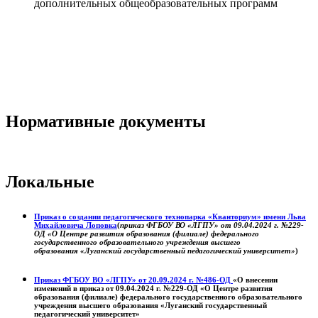
дополнительных общеобразовательных программ
Нормативные документы
Локальные
Приказ о создании педагогического технопарка «Кванториум» имени Льва
Михайловича Лоповка
(
приказ ФГБОУ ВО «ЛГПУ» от 09.04.2024 г. №229-
ОД «О Центре развития образования (филиале) федерального
государственного образовательного учреждения высшего
образования «Луганский государственный педагогический университет»
)
Приказ ФГБОУ ВО «ЛГПУ» от 20.09.2024 г. №486-ОД
«О внесении
изменений в приказ от 09.04.2024 г. №229-ОД «О Центре развития
образования (филиале) федерального государственного образовательного
учреждения высшего образования «Луганский государственный
педагогический университет»