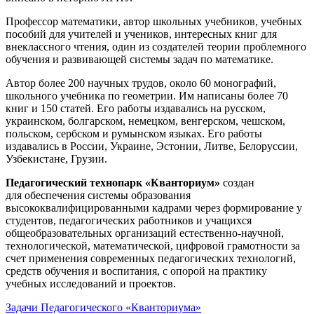
Профессор математики, автор школьных учебников, учебных
пособий для учителей и учеников, интересных книг для
внеклассного чтения, один из создателей теории проблемного
обучения и развивающей системы задач по математике.
Автор более 200 научных трудов, около 60 монографий,
школьного учебника по геометрии. Им написаны более 70
книг и 150 статей. Его работы издавались на русском,
украинском, болгарском, немецком, венгерском, чешском,
польском, сербском и румынском языках. Его работы
издавались в России, Украине, Эстонии, Литве, Белоруссии,
Узбекистане, Грузии.
Педагогический технопарк «Кванториум»
создан
для
обеспечения системы образования
высококвалифицированными кадрами через формирование у
студентов, педагогических работников и учащихся
общеобразовательных организаций естественно-научной,
технологической, математической, цифровой грамотности за
счет применения современных педагогических технологий,
средств обучения и воспитания, с опорой на практику
учебных исследований и проектов.
Задачи Педагогического «Кванториума»