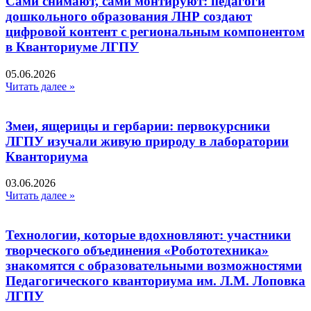
Сами снимают, сами монтируют: педагоги
дошкольного образования ЛНР создают
цифровой контент с региональным компонентом
в Кванториуме ЛГПУ​
05.06.2026
Читать далее »
Змеи, ящерицы и гербарии: первокурсники
ЛГПУ изучали живую природу в лаборатории
Кванториума
03.06.2026
Читать далее »
Технологии, которые вдохновляют: участники
творческого объединения «Робототехника»
знакомятся с образовательными возможностями
Педагогического кванториума им. Л.М. Лоповка
ЛГПУ