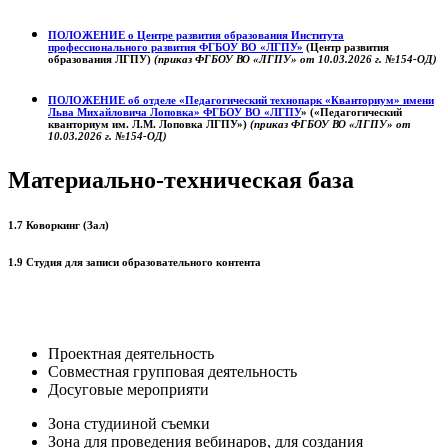
ПОЛОЖЕНИЕ о
Центре развития образования
Института
профессионального развития ФГБОУ ВО «ЛГПУ»
(Центр развития
образования ЛГПУ)
(приказ ФГБОУ ВО «ЛГПУ» от 10.03.2026 г. №154-ОД)
ПОЛОЖЕНИЕ об отделе «Педагогический технопарк «Кванториум» имени
Льва Михайловича Лоповка»
ФГБОУ ВО «ЛГПУ
» («Педагогический
кванториум им. Л.М. Лоповка ЛГПУ»)
(приказ ФГБОУ ВО «ЛГПУ» от
10.03.2026 г. №154-ОД)
Материально-техническая база
1.7 Коворкинг (Зал)
1.9 Студия для записи образовательного контента
Проектная деятельность
Совместная групповая деятельность
Досуговые мероприяти
Зона студииной съемки
Зона для проведения вебинаров, для создания