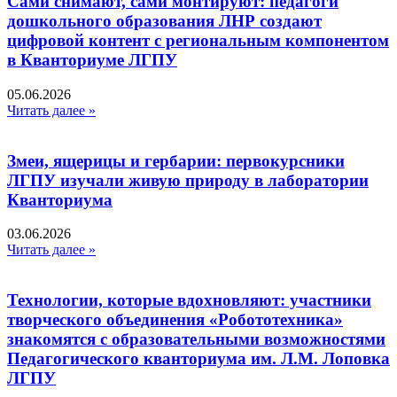
Сами снимают, сами монтируют: педагоги
дошкольного образования ЛНР создают
цифровой контент с региональным компонентом
в Кванториуме ЛГПУ​
05.06.2026
Читать далее »
Змеи, ящерицы и гербарии: первокурсники
ЛГПУ изучали живую природу в лаборатории
Кванториума
03.06.2026
Читать далее »
Технологии, которые вдохновляют: участники
творческого объединения «Робототехника»
знакомятся с образовательными возможностями
Педагогического кванториума им. Л.М. Лоповка
ЛГПУ