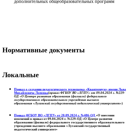
дополнительных общеобразовательных программ
Нормативные документы
Локальные
Приказ о создании педагогического технопарка «Кванториум» имени Льва
Михайловича Лоповка
(
приказ ФГБОУ ВО «ЛГПУ» от 09.04.2024 г. №229-
ОД «О Центре развития образования (филиале) федерального
государственного образовательного учреждения высшего
образования «Луганский государственный педагогический университет»
)
Приказ ФГБОУ ВО «ЛГПУ» от 20.09.2024 г. №486-ОД
«О внесении
изменений в приказ от 09.04.2024 г. №229-ОД «О Центре развития
образования (филиале) федерального государственного образовательного
учреждения высшего образования «Луганский государственный
педагогический университет»