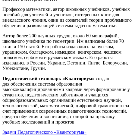
Профессор математики, автор школьных учебников, учебных
пособий для учителей и учеников, интересных книг для
внеклассного чтения, один из создателей теории проблемного
обучения и развивающей системы задач по математике.
Автор более 200 научных трудов, около 60 монографий,
школьного учебника по геометрии. Им написаны более 70
книг и 150 статей. Его работы издавались на русском,
украинском, болгарском, немецком, венгерском, чешском,
польском, сербском и румынском языках. Его работы
издавались в России, Украине, Эстонии, Литве, Белоруссии,
Узбекистане, Грузии.
Педагогический технопарк «Кванториум»
создан
для
обеспечения системы образования
высококвалифицированными кадрами через формирование у
студентов, педагогических работников и учащихся
общеобразовательных организаций естественно-научной,
технологической, математической, цифровой грамотности за
счет применения современных педагогических технологий,
средств обучения и воспитания, с опорой на практику
учебных исследований и проектов.
Задачи Педагогического «Кванториума»