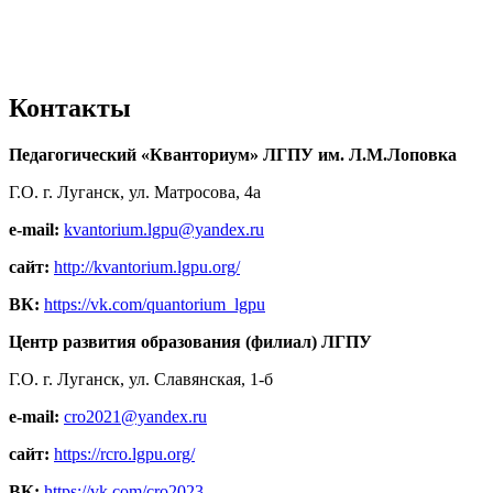
Контакты
Педагогический «Кванториум» ЛГПУ им. Л.М.Лоповка
Г.О. г. Луганск, ул. Матросова, 4а
e-mail:
kvantorium.lgpu@yandex.ru
сайт:
http://kvantorium.lgpu.org/
ВК:
https://vk.com/quantorium_lgpu
Центр развития образования (филиал) ЛГПУ
Г.О. г. Луганск, ул. Славянская, 1-б
e-mail:
cro2021@yandex.ru
сайт:
https://rcro.lgpu.org/
ВК:
https://vk.com/cro2023