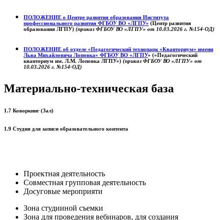
ПОЛОЖЕНИЕ о
Центре развития образования
Института
профессионального развития ФГБОУ ВО «ЛГПУ»
(Центр развития
образования ЛГПУ)
(приказ ФГБОУ ВО «ЛГПУ» от 10.03.2026 г. №154-ОД)
ПОЛОЖЕНИЕ об отделе «Педагогический технопарк «Кванториум» имени
Льва Михайловича Лоповка»
ФГБОУ ВО «ЛГПУ
» («Педагогический
кванториум им. Л.М. Лоповка ЛГПУ»)
(приказ ФГБОУ ВО «ЛГПУ» от
10.03.2026 г. №154-ОД)
Материально-техническая база
1.7 Коворкинг (Зал)
1.9 Студия для записи образовательного контента
Проектная деятельность
Совместная групповая деятельность
Досуговые мероприяти
Зона студииной съемки
Зона для проведения вебинаров, для создания