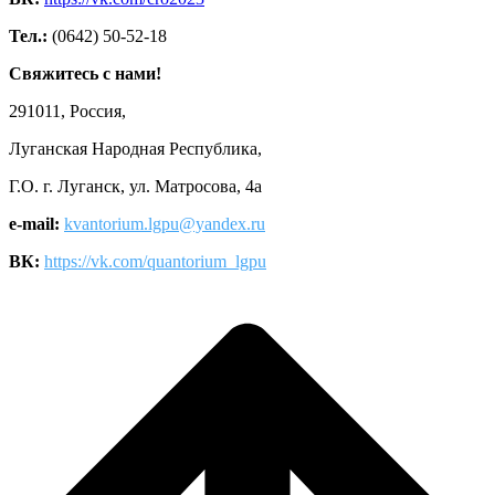
Тел.:
(0642) 50-52-18
Свяжитесь с нами!
291011, Россия,
Луганская Народная Республика,
Г.О. г. Луганск, ул. Матросова, 4а
e-mail:
kvantorium.lgpu@yandex.ru
ВК:
https://vk.com/quantorium_lgpu