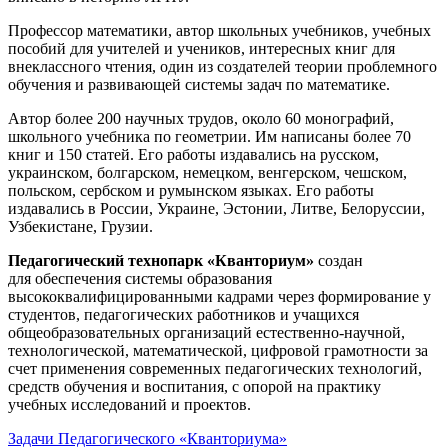
Профессор математики, автор школьных учебников, учебных
пособий для учителей и учеников, интересных книг для
внеклассного чтения, один из создателей теории проблемного
обучения и развивающей системы задач по математике.
Автор более 200 научных трудов, около 60 монографий,
школьного учебника по геометрии. Им написаны более 70
книг и 150 статей. Его работы издавались на русском,
украинском, болгарском, немецком, венгерском, чешском,
польском, сербском и румынском языках. Его работы
издавались в России, Украине, Эстонии, Литве, Белоруссии,
Узбекистане, Грузии.
Педагогический технопарк «Кванториум»
создан
для
обеспечения системы образования
высококвалифицированными кадрами через формирование у
студентов, педагогических работников и учащихся
общеобразовательных организаций естественно-научной,
технологической, математической, цифровой грамотности за
счет применения современных педагогических технологий,
средств обучения и воспитания, с опорой на практику
учебных исследований и проектов.
Задачи Педагогического «Кванториума»