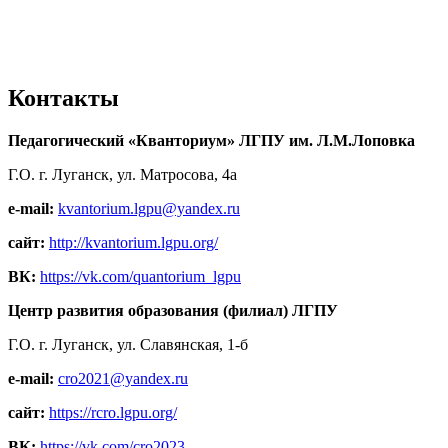
Контакты
Педагогический «Кванториум» ЛГПУ им. Л.М.Лоповка
Г.О. г. Луганск, ул. Матросова, 4а
e-mail:
kvantorium.lgpu@yandex.ru
сайт:
http://kvantorium.lgpu.org/
ВК:
https://vk.com/quantorium_lgpu
Центр развития образования (филиал) ЛГПУ
Г.О. г. Луганск, ул. Славянская, 1-б
e-mail:
cro2021@yandex.ru
сайт:
https://rcro.lgpu.org/
ВК:
https://vk.com/cro2023