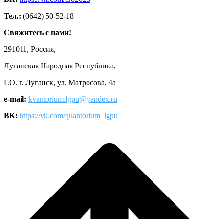
Тел.:
(0642) 50-52-18
Свяжитесь с нами!
291011, Россия,
Луганская Народная Республика,
Г.О. г. Луганск, ул. Матросова, 4а
e-mail:
kvantorium.lgpu@yandex.ru
ВК:
https://vk.com/quantorium_lgpu