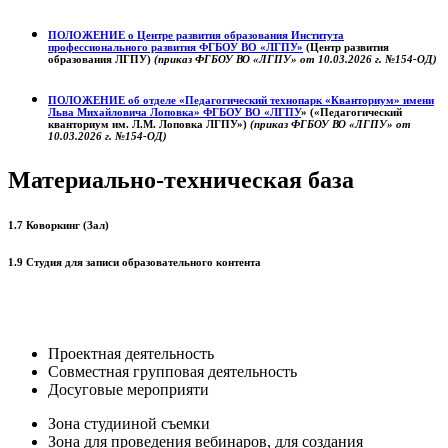
ПОЛОЖЕНИЕ о
Центре развития образования
Института
профессионального развития ФГБОУ ВО «ЛГПУ»
(Центр развития
образования ЛГПУ)
(приказ ФГБОУ ВО «ЛГПУ» от 10.03.2026 г. №154-ОД)
ПОЛОЖЕНИЕ об отделе «Педагогический технопарк «Кванториум» имени
Льва Михайловича Лоповка»
ФГБОУ ВО «ЛГПУ
» («Педагогический
кванториум им. Л.М. Лоповка ЛГПУ»)
(приказ ФГБОУ ВО «ЛГПУ» от
10.03.2026 г. №154-ОД)
Материально-техническая база
1.7 Коворкинг (Зал)
1.9 Студия для записи образовательного контента
Проектная деятельность
Совместная групповая деятельность
Досуговые мероприяти
Зона студииной съемки
Зона для проведения вебинаров, для создания