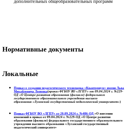
дополнительных общеобразовательных программ
Нормативные документы
Локальные
Приказ о создании педагогического технопарка «Кванториум» имени Льва
Михайловича Лоповка
(
приказ ФГБОУ ВО «ЛГПУ» от 09.04.2024 г. №229-
ОД «О Центре развития образования (филиале) федерального
государственного образовательного учреждения высшего
образования «Луганский государственный педагогический университет»
)
Приказ ФГБОУ ВО «ЛГПУ» от 20.09.2024 г. №486-ОД
«О внесении
изменений в приказ от 09.04.2024 г. №229-ОД «О Центре развития
образования (филиале) федерального государственного образовательного
учреждения высшего образования «Луганский государственный
педагогический университет»