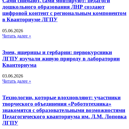
Сами снимают, сами монтируют: педагоги
дошкольного образования ЛНР создают
цифровой контент с региональным компонентом
в Кванториуме ЛГПУ​
05.06.2026
Читать далее »
Змеи, ящерицы и гербарии: первокурсники
ЛГПУ изучали живую природу в лаборатории
Кванториума
03.06.2026
Читать далее »
Технологии, которые вдохновляют: участники
творческого объединения «Робототехника»
знакомятся с образовательными возможностями
Педагогического кванториума им. Л.М. Лоповка
ЛГПУ