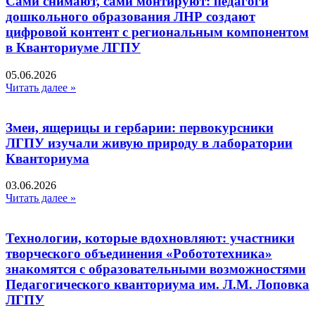
Сами снимают, сами монтируют: педагоги
дошкольного образования ЛНР создают
цифровой контент с региональным компонентом
в Кванториуме ЛГПУ​
05.06.2026
Читать далее »
Змеи, ящерицы и гербарии: первокурсники
ЛГПУ изучали живую природу в лаборатории
Кванториума
03.06.2026
Читать далее »
Технологии, которые вдохновляют: участники
творческого объединения «Робототехника»
знакомятся с образовательными возможностями
Педагогического кванториума им. Л.М. Лоповка
ЛГПУ