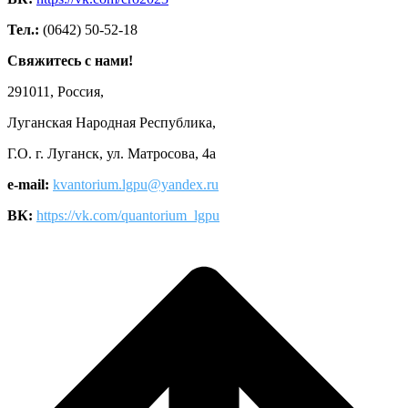
Тел.:
(0642) 50-52-18
Свяжитесь с нами!
291011, Россия,
Луганская Народная Республика,
Г.О. г. Луганск, ул. Матросова, 4а
e-mail:
kvantorium.lgpu@yandex.ru
ВК:
https://vk.com/quantorium_lgpu