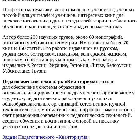
Профессор математики, автор школьных учебников, учебных
пособий для учителей и учеников, интересных книг для
внеклассного чтения, один из создателей теории проблемного
обучения и развивающей системы задач по математике.
Автор более 200 научных трудов, около 60 монографий,
школьного учебника по геометрии. Им написаны более 70
книг и 150 статей. Его работы издавались на русском,
украинском, болгарском, немецком, венгерском, чешском,
польском, сербском и румынском языках. Его работы
издавались в России, Украине, Эстонии, Литве, Белоруссии,
Узбекистане, Грузии.
Педагогический технопарк «Кванториум»
создан
для
обеспечения системы образования
высококвалифицированными кадрами через формирование у
студентов, педагогических работников и учащихся
общеобразовательных организаций естественно-научной,
технологической, математической, цифровой грамотности за
счет применения современных педагогических технологий,
средств обучения и воспитания, с опорой на практику
учебных исследований и проектов.
Задачи Педагогического «Кванториума»