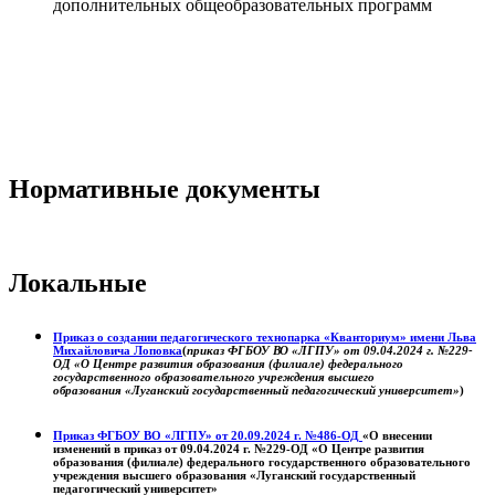
дополнительных общеобразовательных программ
Нормативные документы
Локальные
Приказ о создании педагогического технопарка «Кванториум» имени Льва
Михайловича Лоповка
(
приказ ФГБОУ ВО «ЛГПУ» от 09.04.2024 г. №229-
ОД «О Центре развития образования (филиале) федерального
государственного образовательного учреждения высшего
образования «Луганский государственный педагогический университет»
)
Приказ ФГБОУ ВО «ЛГПУ» от 20.09.2024 г. №486-ОД
«О внесении
изменений в приказ от 09.04.2024 г. №229-ОД «О Центре развития
образования (филиале) федерального государственного образовательного
учреждения высшего образования «Луганский государственный
педагогический университет»