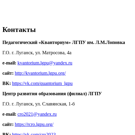
Контакты
Педагогический «Кванториум» ЛГПУ им. Л.М.Лоповка
Г.О. г. Луганск, ул. Матросова, 4а
e-mail:
kvantorium.lgpu@yandex.ru
сайт:
http://kvantorium.lgpu.org/
ВК:
https://vk.com/quantorium_lgpu
Центр развития образования (филиал) ЛГПУ
Г.О. г. Луганск, ул. Славянская, 1-б
e-mail:
cro2021@yandex.ru
сайт:
https://rcro.lgpu.org/
ВК:
https://vk.com/cro2023