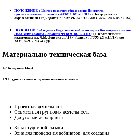
ПОЛОЖЕНИЕ о
Центре развития образования
Института
профессионального развития ФГБОУ ВО «ЛГПУ»
(Центр развития
образования ЛГПУ)
(приказ ФГБОУ ВО «ЛГПУ» от 10.03.2026 г. №154-ОД)
ПОЛОЖЕНИЕ об отделе «Педагогический технопарк «Кванториум» имени
Льва Михайловича Лоповка»
ФГБОУ ВО «ЛГПУ
» («Педагогический
кванториум им. Л.М. Лоповка ЛГПУ»)
(приказ ФГБОУ ВО «ЛГПУ» от
10.03.2026 г. №154-ОД)
Материально-техническая база
1.7 Коворкинг (Зал)
1.9 Студия для записи образовательного контента
Проектная деятельность
Совместная групповая деятельность
Досуговые мероприяти
Зона студииной съемки
Зона для проведения вебинаров, для создания