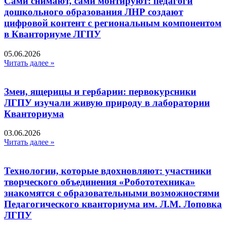
Сами снимают, сами монтируют: педагоги
дошкольного образования ЛНР создают
цифровой контент с региональным компонентом
в Кванториуме ЛГПУ​
05.06.2026
Читать далее »
Змеи, ящерицы и гербарии: первокурсники
ЛГПУ изучали живую природу в лаборатории
Кванториума
03.06.2026
Читать далее »
Технологии, которые вдохновляют: участники
творческого объединения «Робототехника»
знакомятся с образовательными возможностями
Педагогического кванториума им. Л.М. Лоповка
ЛГПУ