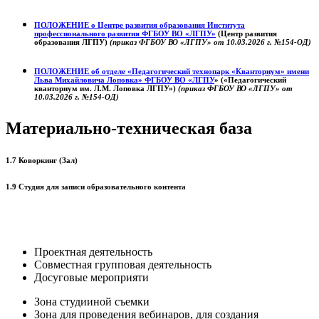
ПОЛОЖЕНИЕ о
Центре развития образования
Института
профессионального развития ФГБОУ ВО «ЛГПУ»
(Центр развития
образования ЛГПУ)
(приказ ФГБОУ ВО «ЛГПУ» от 10.03.2026 г. №154-ОД)
ПОЛОЖЕНИЕ об отделе «Педагогический технопарк «Кванториум» имени
Льва Михайловича Лоповка»
ФГБОУ ВО «ЛГПУ
» («Педагогический
кванториум им. Л.М. Лоповка ЛГПУ»)
(приказ ФГБОУ ВО «ЛГПУ» от
10.03.2026 г. №154-ОД)
Материально-техническая база
1.7 Коворкинг (Зал)
1.9 Студия для записи образовательного контента
Проектная деятельность
Совместная групповая деятельность
Досуговые мероприяти
Зона студииной съемки
Зона для проведения вебинаров, для создания