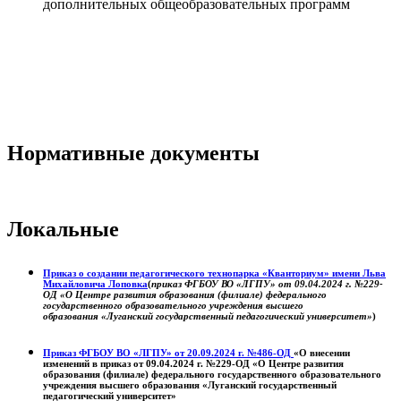
дополнительных общеобразовательных программ
Нормативные документы
Локальные
Приказ о создании педагогического технопарка «Кванториум» имени Льва
Михайловича Лоповка
(
приказ ФГБОУ ВО «ЛГПУ» от 09.04.2024 г. №229-
ОД «О Центре развития образования (филиале) федерального
государственного образовательного учреждения высшего
образования «Луганский государственный педагогический университет»
)
Приказ ФГБОУ ВО «ЛГПУ» от 20.09.2024 г. №486-ОД
«О внесении
изменений в приказ от 09.04.2024 г. №229-ОД «О Центре развития
образования (филиале) федерального государственного образовательного
учреждения высшего образования «Луганский государственный
педагогический университет»