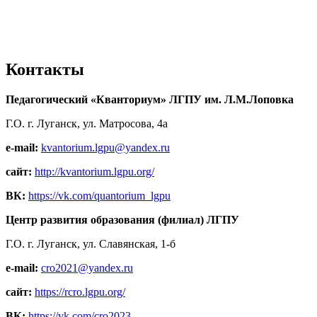
Контакты
Педагогический «Кванториум» ЛГПУ им. Л.М.Лоповка
Г.О. г. Луганск, ул. Матросова, 4а
e-mail:
kvantorium.lgpu@yandex.ru
сайт:
http://kvantorium.lgpu.org/
ВК:
https://vk.com/quantorium_lgpu
Центр развития образования (филиал) ЛГПУ
Г.О. г. Луганск, ул. Славянская, 1-б
e-mail:
cro2021@yandex.ru
сайт:
https://rcro.lgpu.org/
ВК:
https://vk.com/cro2023