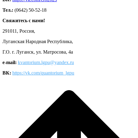
Тел.:
(0642) 50-52-18
Свяжитесь с нами!
291011, Россия,
Луганская Народная Республика,
Г.О. г. Луганск, ул. Матросова, 4а
e-mail:
kvantorium.lgpu@yandex.ru
ВК:
https://vk.com/quantorium_lgpu