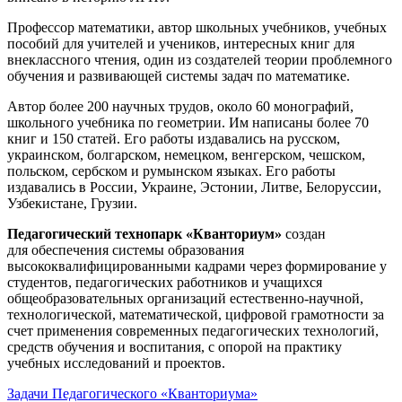
Профессор математики, автор школьных учебников, учебных
пособий для учителей и учеников, интересных книг для
внеклассного чтения, один из создателей теории проблемного
обучения и развивающей системы задач по математике.
Автор более 200 научных трудов, около 60 монографий,
школьного учебника по геометрии. Им написаны более 70
книг и 150 статей. Его работы издавались на русском,
украинском, болгарском, немецком, венгерском, чешском,
польском, сербском и румынском языках. Его работы
издавались в России, Украине, Эстонии, Литве, Белоруссии,
Узбекистане, Грузии.
Педагогический технопарк «Кванториум»
создан
для
обеспечения системы образования
высококвалифицированными кадрами через формирование у
студентов, педагогических работников и учащихся
общеобразовательных организаций естественно-научной,
технологической, математической, цифровой грамотности за
счет применения современных педагогических технологий,
средств обучения и воспитания, с опорой на практику
учебных исследований и проектов.
Задачи Педагогического «Кванториума»