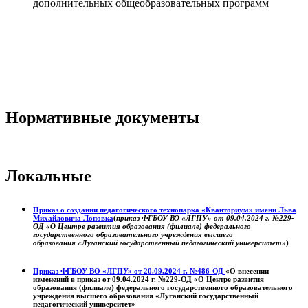
дополнительных общеобразовательных программ
Нормативные документы
Локальные
Приказ о создании педагогического технопарка «Кванториум» имени Льва
Михайловича Лоповка
(
приказ ФГБОУ ВО «ЛГПУ» от 09.04.2024 г. №229-
ОД «О Центре развития образования (филиале) федерального
государственного образовательного учреждения высшего
образования «Луганский государственный педагогический университет»
)
Приказ ФГБОУ ВО «ЛГПУ» от 20.09.2024 г. №486-ОД
«О внесении
изменений в приказ от 09.04.2024 г. №229-ОД «О Центре развития
образования (филиале) федерального государственного образовательного
учреждения высшего образования «Луганский государственный
педагогический университет»