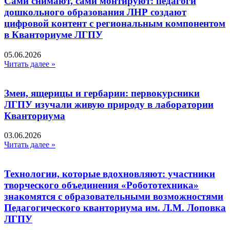
Сами снимают, сами монтируют: педагоги
дошкольного образования ЛНР создают
цифровой контент с региональным компонентом
в Кванториуме ЛГПУ​
05.06.2026
Читать далее »
Змеи, ящерицы и гербарии: первокурсники
ЛГПУ изучали живую природу в лаборатории
Кванториума
03.06.2026
Читать далее »
Технологии, которые вдохновляют: участники
творческого объединения «Робототехника»
знакомятся с образовательными возможностями
Педагогического кванториума им. Л.М. Лоповка
ЛГПУ