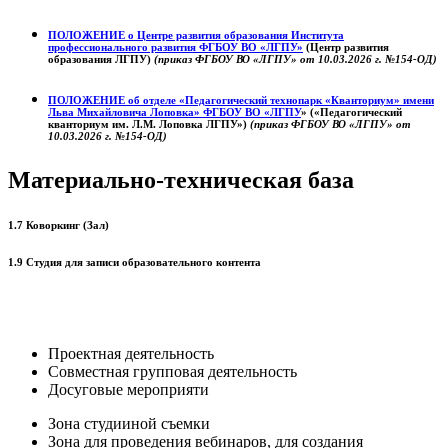
ПОЛОЖЕНИЕ о
Центре развития образования
Института
профессионального развития ФГБОУ ВО «ЛГПУ»
(Центр развития
образования ЛГПУ)
(приказ ФГБОУ ВО «ЛГПУ» от 10.03.2026 г. №154-ОД)
ПОЛОЖЕНИЕ об отделе «Педагогический технопарк «Кванториум» имени
Льва Михайловича Лоповка»
ФГБОУ ВО «ЛГПУ
» («Педагогический
кванториум им. Л.М. Лоповка ЛГПУ»)
(приказ ФГБОУ ВО «ЛГПУ» от
10.03.2026 г. №154-ОД)
Материально-техническая база
1.7 Коворкинг (Зал)
1.9 Студия для записи образовательного контента
Проектная деятельность
Совместная групповая деятельность
Досуговые мероприяти
Зона студииной съемки
Зона для проведения вебинаров, для создания