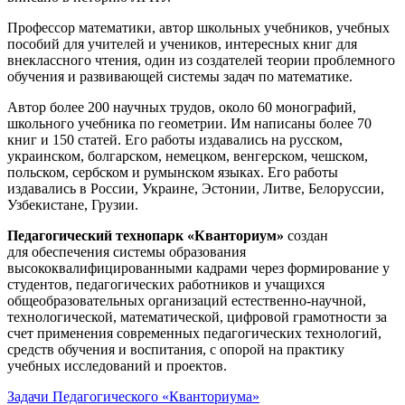
Профессор математики, автор школьных учебников, учебных
пособий для учителей и учеников, интересных книг для
внеклассного чтения, один из создателей теории проблемного
обучения и развивающей системы задач по математике.
Автор более 200 научных трудов, около 60 монографий,
школьного учебника по геометрии. Им написаны более 70
книг и 150 статей. Его работы издавались на русском,
украинском, болгарском, немецком, венгерском, чешском,
польском, сербском и румынском языках. Его работы
издавались в России, Украине, Эстонии, Литве, Белоруссии,
Узбекистане, Грузии.
Педагогический технопарк «Кванториум»
создан
для
обеспечения системы образования
высококвалифицированными кадрами через формирование у
студентов, педагогических работников и учащихся
общеобразовательных организаций естественно-научной,
технологической, математической, цифровой грамотности за
счет применения современных педагогических технологий,
средств обучения и воспитания, с опорой на практику
учебных исследований и проектов.
Задачи Педагогического «Кванториума»