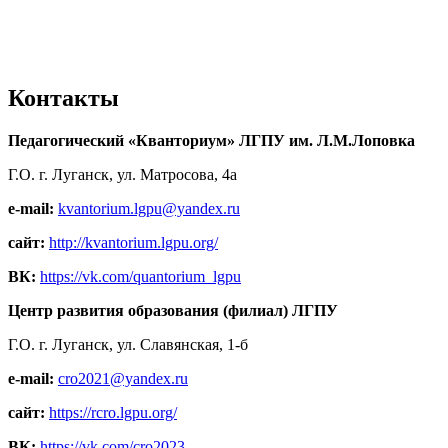
Контакты
Педагогический «Кванториум» ЛГПУ им. Л.М.Лоповка
Г.О. г. Луганск, ул. Матросова, 4а
e-mail:
kvantorium.lgpu@yandex.ru
сайт:
http://kvantorium.lgpu.org/
ВК:
https://vk.com/quantorium_lgpu
Центр развития образования (филиал) ЛГПУ
Г.О. г. Луганск, ул. Славянская, 1-б
e-mail:
cro2021@yandex.ru
сайт:
https://rcro.lgpu.org/
ВК:
https://vk.com/cro2023