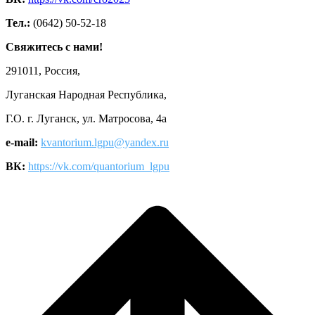
Тел.:
(0642) 50-52-18
Свяжитесь с нами!
291011, Россия,
Луганская Народная Республика,
Г.О. г. Луганск, ул. Матросова, 4а
e-mail:
kvantorium.lgpu@yandex.ru
ВК:
https://vk.com/quantorium_lgpu