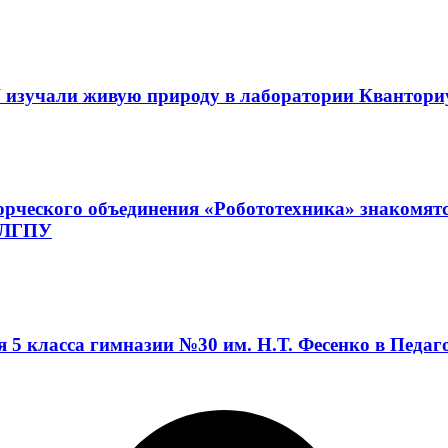
 изучали живую природу в лаборатории Квантор
орческого объединения «Робототехника» знакомят
а ЛГПУ
я 5 класса гимназии №30 им. Н.Т. Фесенко в Педа