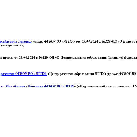
Михайловича Лоповка
(
приказ ФГБОУ ВО «ЛГПУ» от 09.04.2024 г. №229-ОД «О Центре ра
й университет»
)
 в приказ от 09.04.2024 г. №229-ОД «О Центре развития образования (филиале) федер
о развития ФГБОУ ВО «ЛГПУ»
(Центр развития образования ЛГПУ)
(приказ ФГБОУ ВО 
ьва Михайловича Лоповка»
ФГБОУ ВО «ЛГПУ
» («Педагогический кванториум им. Л