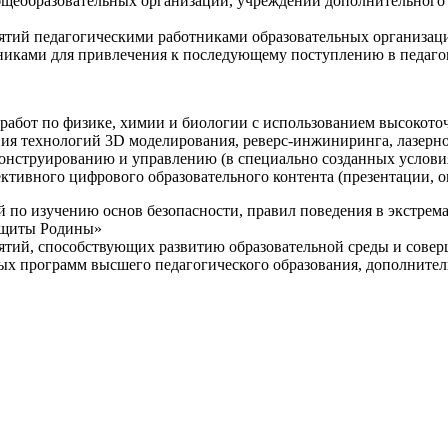
щеобразовательных организаций, учреждений дополнительного 
ятий педагогическими работниками образовательных организаци
никами для привлечения к последующему поступлению в педаго
 работ по физике, химии и биологии с использованием высокот
ния технологий 3D моделирования, реверс-инжиниринга, лазерн
конструированию и управлению (в специально созданных услов
ективного цифрового образовательного контента (презентации,
й по изучению основ безопасности, правил поведения в экстрем
защиты Родины»
иятий, способствующих развитию образовательной среды и сове
ных программ высшего педагогического образования, дополнит