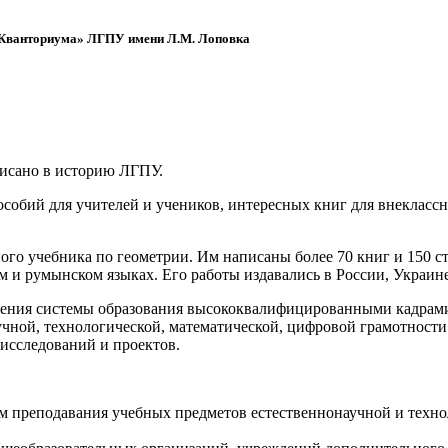
 «Кванториума» ЛГПУ имени Л.М. Лоповка
писано в историю ЛГПУ.
обий для учителей и учеников, интересных книг для внеклассно
ого учебника по геометрии. Им написаны более 70 книг и 150 ст
м и румынском языках. Его работы издавались в России, Украине
ения системы образования высококвалифицированными кадрами 
чной, технологической, математической, цифровой грамотности
х исследований и проектов.
ям преподавания учебных предметов естественнонаучной и техн