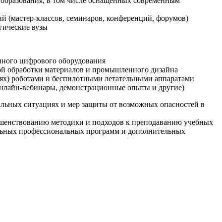
образования, в том числе оснащенных современным
й (мастер-классов, семинаров, конференций, форумов)
гические вузы
очного цифрового оборудования
ой обработки материалов и промышленного дизайна
иях) роботами и беспилотными летательными аппаратами
 онлайн-вебинары, демонстрационные опыты и другие)
альных ситуациях и мер защиты от возможных опасностей в
ршенствованию методики и подходов к преподаванию учебных
ельных профессиональных программ и дополнительных