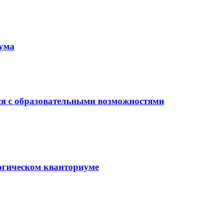
иума
ся с образовательными возможностями
гогическом кванториуме