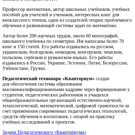
Профессор математики, автор школьных учебников, учебных
пособий для учителей и учеников, интересных книг для
внеклассного чтения, один из создателей теории проблемного
обучения и развивающей системы задач по математике.
Автор более 200 научных трудов, около 60 монографий,
школьного учебника по геометрии. Им написаны более 70
книг и 150 статей. Его работы издавались на русском,
украинском, болгарском, немецком, венгерском, чешском,
польском, сербском и румынском языках. Его работы
издавались в России, Украине, Эстонии, Литве, Белоруссии,
Узбекистане, Грузии.
Педагогический технопарк «Кванториум»
создан
для
обеспечения системы образования
высококвалифицированными кадрами через формирование у
студентов, педагогических работников и учащихся
общеобразовательных организаций естественно-научной,
технологической, математической, цифровой грамотности за
счет применения современных педагогических технологий,
средств обучения и воспитания, с опорой на практику
учебных исследований и проектов.
Задачи Педагогического «Кванториума»