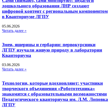
Сами снимают, сами монтируют: педагоги
дошкольного образования ЛНР создают
цифровой контент с региональным компонентом
в Кванториуме ЛГПУ​
05.06.2026
Читать далее »
Змеи, ящерицы и гербарии: первокурсники
ЛГПУ изучали живую природу в лаборатории
Кванториума
03.06.2026
Читать далее »
Технологии, которые вдохновляют: участники
творческого объединения «Робототехника»
знакомятся с образовательными возможностями
Педагогического кванториума им. Л.М. Лоповка
ЛГПУ