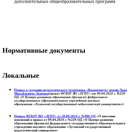
дополнительных общеобразовательных программ
Нормативные документы
Локальные
Приказ о создании педагогического технопарка «Кванториум» имени Льва
Михайловича Лоповка
(
приказ ФГБОУ ВО «ЛГПУ» от 09.04.2024 г. №229-
ОД «О Центре развития образования (филиале) федерального
государственного образовательного учреждения высшего
образования «Луганский государственный педагогический университет»
)
Приказ ФГБОУ ВО «ЛГПУ» от 20.09.2024 г. №486-ОД
«О внесении
изменений в приказ от 09.04.2024 г. №229-ОД «О Центре развития
образования (филиале) федерального государственного образовательного
учреждения высшего образования «Луганский государственный
педагогический университет»