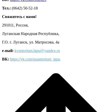
Тел.:
(0642) 50-52-18
Свяжитесь с нами!
291011, Россия,
Луганская Народная Республика,
Г.О. г. Луганск, ул. Матросова, 4а
e-mail:
kvantorium.lgpu@yandex.ru
ВК:
https://vk.com/quantorium_lgpu