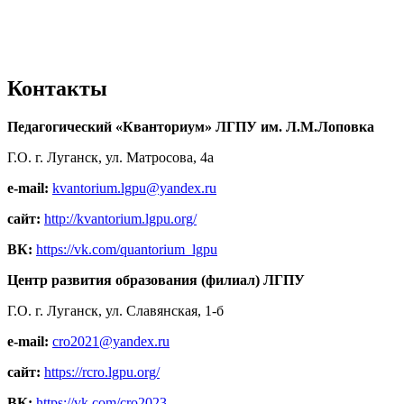
Контакты
Педагогический «Кванториум» ЛГПУ им. Л.М.Лоповка
Г.О. г. Луганск, ул. Матросова, 4а
e-mail:
kvantorium.lgpu@yandex.ru
сайт:
http://kvantorium.lgpu.org/
ВК:
https://vk.com/quantorium_lgpu
Центр развития образования (филиал) ЛГПУ
Г.О. г. Луганск, ул. Славянская, 1-б
e-mail:
cro2021@yandex.ru
сайт:
https://rcro.lgpu.org/
ВК:
https://vk.com/cro2023