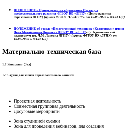
ПОЛОЖЕНИЕ о
Центре развития образования
Института
профессионального развития ФГБОУ ВО «ЛГПУ»
(Центр развития
образования ЛГПУ)
(приказ ФГБОУ ВО «ЛГПУ» от 10.03.2026 г. №154-ОД)
ПОЛОЖЕНИЕ об отделе «Педагогический технопарк «Кванториум» имени
Льва Михайловича Лоповка»
ФГБОУ ВО «ЛГПУ
» («Педагогический
кванториум им. Л.М. Лоповка ЛГПУ»)
(приказ ФГБОУ ВО «ЛГПУ» от
10.03.2026 г. №154-ОД)
Материально-техническая база
1.7 Коворкинг (Зал)
1.9 Студия для записи образовательного контента
Проектная деятельность
Совместная групповая деятельность
Досуговые мероприяти
Зона студииной съемки
Зона для проведения вебинаров, для создания