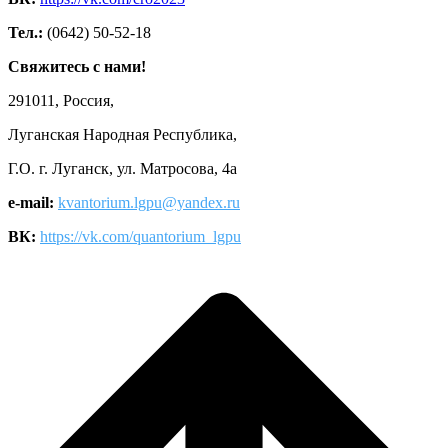
Тел.:
(0642) 50-52-18
Свяжитесь с нами!
291011, Россия,
Луганская Народная Республика,
Г.О. г. Луганск, ул. Матросова, 4а
e-mail:
kvantorium.lgpu@yandex.ru
ВК:
https://vk.com/quantorium_lgpu