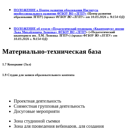
ПОЛОЖЕНИЕ о
Центре развития образования
Института
профессионального развития ФГБОУ ВО «ЛГПУ»
(Центр развития
образования ЛГПУ)
(приказ ФГБОУ ВО «ЛГПУ» от 10.03.2026 г. №154-ОД)
ПОЛОЖЕНИЕ об отделе «Педагогический технопарк «Кванториум» имени
Льва Михайловича Лоповка»
ФГБОУ ВО «ЛГПУ
» («Педагогический
кванториум им. Л.М. Лоповка ЛГПУ»)
(приказ ФГБОУ ВО «ЛГПУ» от
10.03.2026 г. №154-ОД)
Материально-техническая база
1.7 Коворкинг (Зал)
1.9 Студия для записи образовательного контента
Проектная деятельность
Совместная групповая деятельность
Досуговые мероприяти
Зона студииной съемки
Зона для проведения вебинаров, для создания