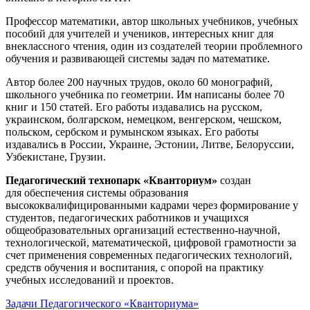
Профессор математики, автор школьных учебников, учебных
пособий для учителей и учеников, интересных книг для
внеклассного чтения, один из создателей теории проблемного
обучения и развивающей системы задач по математике.
Автор более 200 научных трудов, около 60 монографий,
школьного учебника по геометрии. Им написаны более 70
книг и 150 статей. Его работы издавались на русском,
украинском, болгарском, немецком, венгерском, чешском,
польском, сербском и румынском языках. Его работы
издавались в России, Украине, Эстонии, Литве, Белоруссии,
Узбекистане, Грузии.
Педагогический технопарк «Кванториум»
создан
для
обеспечения системы образования
высококвалифицированными кадрами через формирование у
студентов, педагогических работников и учащихся
общеобразовательных организаций естественно-научной,
технологической, математической, цифровой грамотности за
счет применения современных педагогических технологий,
средств обучения и воспитания, с опорой на практику
учебных исследований и проектов.
Задачи Педагогического «Кванториума»