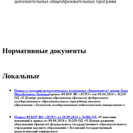
дополнительных общеобразовательных программ
Нормативные документы
Локальные
Приказ о создании педагогического технопарка «Кванториум» имени Льва
Михайловича Лоповка
(
приказ ФГБОУ ВО «ЛГПУ» от 09.04.2024 г. №229-
ОД «О Центре развития образования (филиале) федерального
государственного образовательного учреждения высшего
образования «Луганский государственный педагогический университет»
)
Приказ ФГБОУ ВО «ЛГПУ» от 20.09.2024 г. №486-ОД
«О внесении
изменений в приказ от 09.04.2024 г. №229-ОД «О Центре развития
образования (филиале) федерального государственного образовательного
учреждения высшего образования «Луганский государственный
педагогический университет»