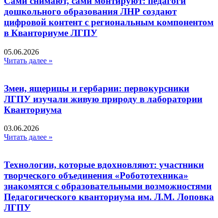
Сами снимают, сами монтируют: педагоги
дошкольного образования ЛНР создают
цифровой контент с региональным компонентом
в Кванториуме ЛГПУ​
05.06.2026
Читать далее »
Змеи, ящерицы и гербарии: первокурсники
ЛГПУ изучали живую природу в лаборатории
Кванториума
03.06.2026
Читать далее »
Технологии, которые вдохновляют: участники
творческого объединения «Робототехника»
знакомятся с образовательными возможностями
Педагогического кванториума им. Л.М. Лоповка
ЛГПУ