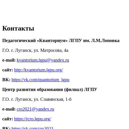
Контакты
Педагогический «Кванториум» ЛГПУ им. Л.М.Лоповка
Г.О. г. Луганск, ул. Матросова, 4а
e-mail:
kvantorium.lgpu@yandex.ru
сайт:
http://kvantorium.lgpu.org/
ВК:
https://vk.com/quantorium_lgpu
Центр развития образования (филиал) ЛГПУ
Г.О. г. Луганск, ул. Славянская, 1-б
e-mail:
cro2021@yandex.ru
сайт:
https://rcro.lgpu.org/
ВК:
https://vk.com/cro2023