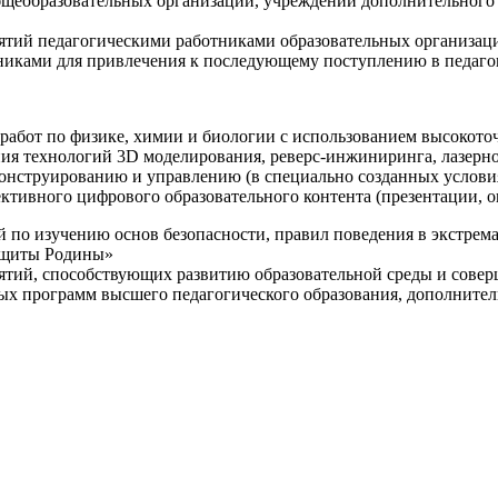
щеобразовательных организаций, учреждений дополнительного 
ятий педагогическими работниками образовательных организаци
никами для привлечения к последующему поступлению в педаго
 работ по физике, химии и биологии с использованием высокот
ния технологий 3D моделирования, реверс-инжиниринга, лазерн
конструированию и управлению (в специально созданных услов
ективного цифрового образовательного контента (презентации,
й по изучению основ безопасности, правил поведения в экстрем
защиты Родины»
иятий, способствующих развитию образовательной среды и сове
ных программ высшего педагогического образования, дополнит