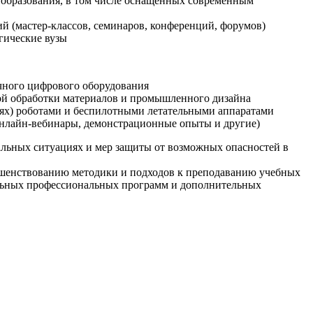
образования, в том числе оснащенных современным
й (мастер-классов, семинаров, конференций, форумов)
гические вузы
очного цифрового оборудования
ой обработки материалов и промышленного дизайна
иях) роботами и беспилотными летательными аппаратами
 онлайн-вебинары, демонстрационные опыты и другие)
альных ситуациях и мер защиты от возможных опасностей в
ршенствованию методики и подходов к преподаванию учебных
ельных профессиональных программ и дополнительных