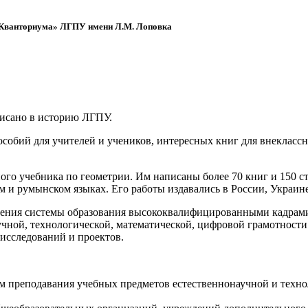
 «Кванториума» ЛГПУ имени Л.М. Лоповка
писано в историю ЛГПУ.
обий для учителей и учеников, интересных книг для внеклассно
ого учебника по геометрии. Им написаны более 70 книг и 150 ст
м и румынском языках. Его работы издавались в России, Украине
ения системы образования высококвалифицированными кадрами 
чной, технологической, математической, цифровой грамотности
х исследований и проектов.
ям преподавания учебных предметов естественнонаучной и техн