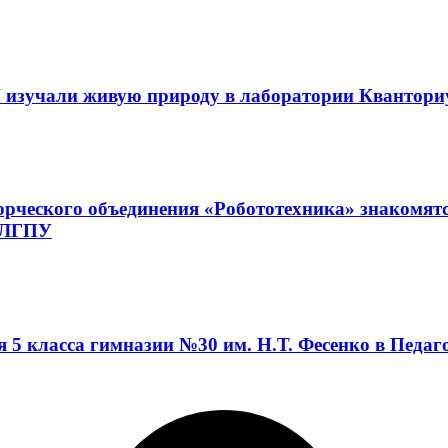
 изучали живую природу в лаборатории Квантор
орческого объединения «Робототехника» знакомят
а ЛГПУ
я 5 класса гимназии №30 им. Н.Т. Фесенко в Педа