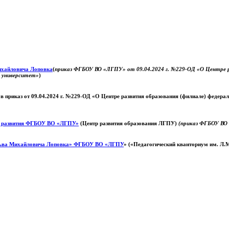
Михайловича Лоповка
(
приказ ФГБОУ ВО «ЛГПУ» от 09.04.2024 г. №229-ОД «О Центре ра
й университет»
)
 в приказ от 09.04.2024 г. №229-ОД «О Центре развития образования (филиале) федер
о развития ФГБОУ ВО «ЛГПУ»
(Центр развития образования ЛГПУ)
(приказ ФГБОУ ВО 
ьва Михайловича Лоповка»
ФГБОУ ВО «ЛГПУ
» («Педагогический кванториум им. Л