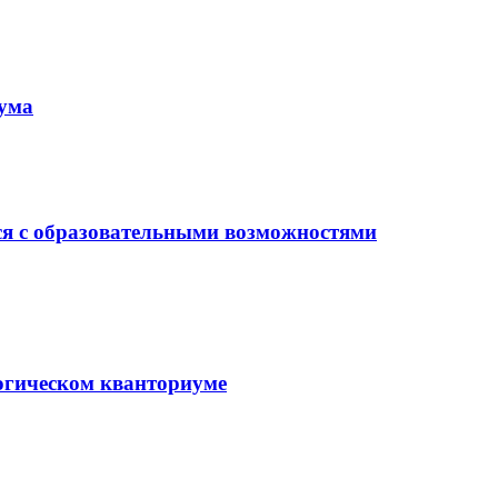
иума
ся с образовательными возможностями
гогическом кванториуме