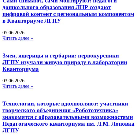
Сами снимают, сами монтируют: педагоги
дошкольного образования ЛНР создают
цифровой контент с региональным компонентом
в Кванториуме ЛГПУ​
05.06.2026
Читать далее »
Змеи, ящерицы и гербарии: первокурсники
ЛГПУ изучали живую природу в лаборатории
Кванториума
03.06.2026
Читать далее »
Технологии, которые вдохновляют: участники
творческого объединения «Робототехника»
знакомятся с образовательными возможностями
Педагогического кванториума им. Л.М. Лоповка
ЛГПУ