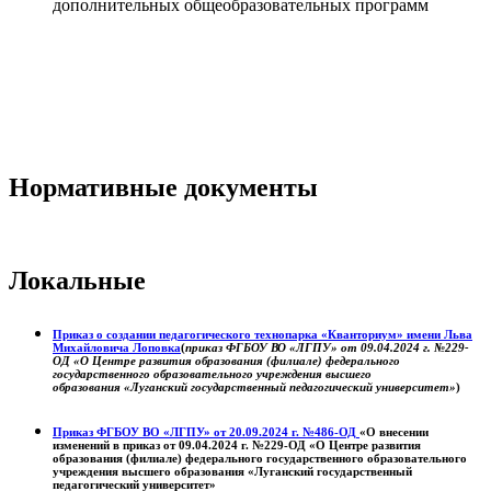
дополнительных общеобразовательных программ
Нормативные документы
Локальные
Приказ о создании педагогического технопарка «Кванториум» имени Льва
Михайловича Лоповка
(
приказ ФГБОУ ВО «ЛГПУ» от 09.04.2024 г. №229-
ОД «О Центре развития образования (филиале) федерального
государственного образовательного учреждения высшего
образования «Луганский государственный педагогический университет»
)
Приказ ФГБОУ ВО «ЛГПУ» от 20.09.2024 г. №486-ОД
«О внесении
изменений в приказ от 09.04.2024 г. №229-ОД «О Центре развития
образования (филиале) федерального государственного образовательного
учреждения высшего образования «Луганский государственный
педагогический университет»