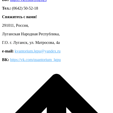
Тел.:
(0642) 50-52-18
Свяжитесь с нами!
291011, Россия,
Луганская Народная Республика,
Г.О. г. Луганск, ул. Матросова, 4а
e-mail:
kvantorium.lgpu@yandex.ru
ВК:
https://vk.com/quantorium_lgpu