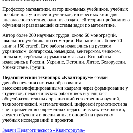
Профессор математики, автор школьных учебников, учебных
пособий для учителей и учеников, интересных книг для
внеклассного чтения, один из создателей теории проблемного
обучения и развивающей системы задач по математике.
Автор более 200 научных трудов, около 60 монографий,
школьного учебника по геометрии. Им написаны более 70
книг и 150 статей. Его работы издавались на русском,
украинском, болгарском, немецком, венгерском, чешском,
польском, сербском и румынском языках. Его работы
издавались в России, Украине, Эстонии, Литве, Белоруссии,
Узбекистане, Грузии.
Педагогический технопарк «Кванториум»
создан
для
обеспечения системы образования
высококвалифицированными кадрами через формирование у
студентов, педагогических работников и учащихся
общеобразовательных организаций естественно-научной,
технологической, математической, цифровой грамотности за
счет применения современных педагогических технологий,
средств обучения и воспитания, с опорой на практику
учебных исследований и проектов.
Задачи Педагогического «Кванториума»