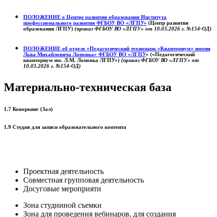
ПОЛОЖЕНИЕ о
Центре развития образования
Института
профессионального развития ФГБОУ ВО «ЛГПУ»
(Центр развития
образования ЛГПУ)
(приказ ФГБОУ ВО «ЛГПУ» от 10.03.2026 г. №154-ОД)
ПОЛОЖЕНИЕ об отделе «Педагогический технопарк «Кванториум» имени
Льва Михайловича Лоповка»
ФГБОУ ВО «ЛГПУ
» («Педагогический
кванториум им. Л.М. Лоповка ЛГПУ»)
(приказ ФГБОУ ВО «ЛГПУ» от
10.03.2026 г. №154-ОД)
Материально-техническая база
1.7 Коворкинг (Зал)
1.9 Студия для записи образовательного контента
Проектная деятельность
Совместная групповая деятельность
Досуговые мероприяти
Зона студииной съемки
Зона для проведения вебинаров, для создания