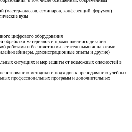
образования, в том числе оснащенных современным
й (мастер-классов, семинаров, конференций, форумов)
гические вузы
очного цифрового оборудования
ой обработки материалов и промышленного дизайна
иях) роботами и беспилотными летательными аппаратами
 онлайн-вебинары, демонстрационные опыты и другие)
альных ситуациях и мер защиты от возможных опасностей в
ршенствованию методики и подходов к преподаванию учебных
ельных профессиональных программ и дополнительных