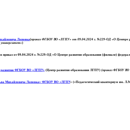
Михайловича Лоповка
(
приказ ФГБОУ ВО «ЛГПУ» от 09.04.2024 г. №229-ОД «О Центре ра
й университет»
)
 в приказ от 09.04.2024 г. №229-ОД «О Центре развития образования (филиале) федер
о развития ФГБОУ ВО «ЛГПУ»
(Центр развития образования ЛГПУ)
(приказ ФГБОУ ВО 
ьва Михайловича Лоповка»
ФГБОУ ВО «ЛГПУ
» («Педагогический кванториум им. Л