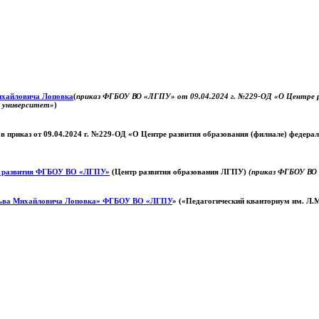
Михайловича Лоповка
(
приказ ФГБОУ ВО «ЛГПУ» от 09.04.2024 г. №229-ОД «О Центре ра
й университет»
)
 в приказ от 09.04.2024 г. №229-ОД «О Центре развития образования (филиале) федер
о развития ФГБОУ ВО «ЛГПУ»
(Центр развития образования ЛГПУ)
(приказ ФГБОУ ВО 
ьва Михайловича Лоповка»
ФГБОУ ВО «ЛГПУ
» («Педагогический кванториум им. Л