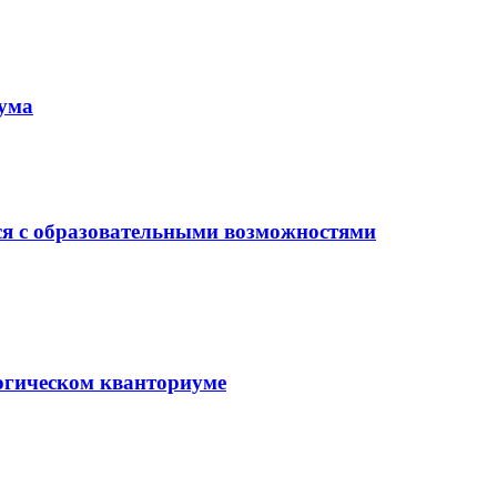
иума
ся с образовательными возможностями
гогическом кванториуме