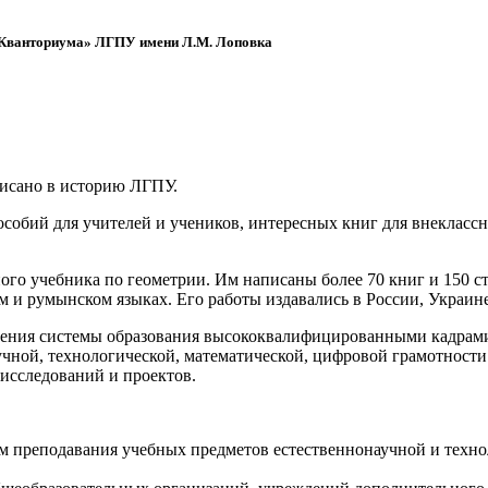
 «Кванториума» ЛГПУ имени Л.М. Лоповка
писано в историю ЛГПУ.
обий для учителей и учеников, интересных книг для внеклассно
ого учебника по геометрии. Им написаны более 70 книг и 150 ст
м и румынском языках. Его работы издавались в России, Украине
ения системы образования высококвалифицированными кадрами 
чной, технологической, математической, цифровой грамотности
х исследований и проектов.
ям преподавания учебных предметов естественнонаучной и техн