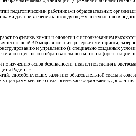
щеобразовательных организаций, учреждений дополнительного 
ятий педагогическими работниками образовательных организаци
никами для привлечения к последующему поступлению в педаго
 работ по физике, химии и биологии с использованием высокот
ния технологий 3D моделирования, реверс-инжиниринга, лазерн
конструированию и управлению (в специально созданных услов
ективного цифрового образовательного контента (презентации,
й по изучению основ безопасности, правил поведения в экстрем
защиты Родины»
иятий, способствующих развитию образовательной среды и сове
ных программ высшего педагогического образования, дополнит