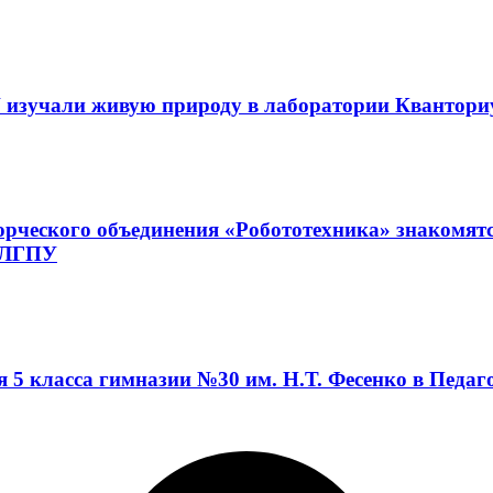
 изучали живую природу в лаборатории Квантор
орческого объединения «Робототехника» знакомят
а ЛГПУ
я 5 класса гимназии №30 им. Н.Т. Фесенко в Педа