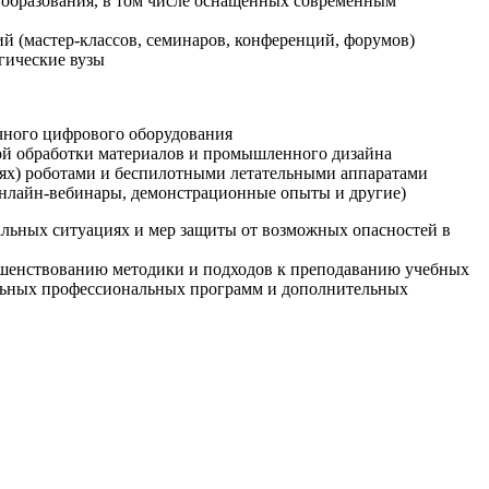
образования, в том числе оснащенных современным
й (мастер-классов, семинаров, конференций, форумов)
гические вузы
очного цифрового оборудования
ой обработки материалов и промышленного дизайна
иях) роботами и беспилотными летательными аппаратами
 онлайн-вебинары, демонстрационные опыты и другие)
альных ситуациях и мер защиты от возможных опасностей в
ршенствованию методики и подходов к преподаванию учебных
ельных профессиональных программ и дополнительных