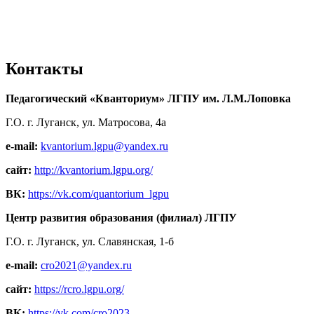
Контакты
Педагогический «Кванториум» ЛГПУ им. Л.М.Лоповка
Г.О. г. Луганск, ул. Матросова, 4а
e-mail:
kvantorium.lgpu@yandex.ru
сайт:
http://kvantorium.lgpu.org/
ВК:
https://vk.com/quantorium_lgpu
Центр развития образования (филиал) ЛГПУ
Г.О. г. Луганск, ул. Славянская, 1-б
e-mail:
cro2021@yandex.ru
сайт:
https://rcro.lgpu.org/
ВК:
https://vk.com/cro2023