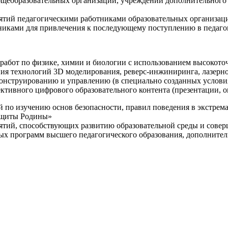
щеобразовательных организаций, учреждений дополнительного 
ятий педагогическими работниками образовательных организаци
никами для привлечения к последующему поступлению в педаго
 работ по физике, химии и биологии с использованием высокот
ния технологий 3D моделирования, реверс-инжиниринга, лазерн
конструированию и управлению (в специально созданных услов
ективного цифрового образовательного контента (презентации,
й по изучению основ безопасности, правил поведения в экстрем
защиты Родины»
иятий, способствующих развитию образовательной среды и сове
ных программ высшего педагогического образования, дополнит