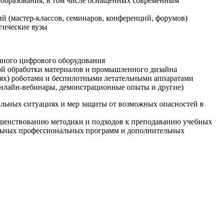
образования, в том числе оснащенных современным
й (мастер-классов, семинаров, конференций, форумов)
гические вузы
очного цифрового оборудования
ой обработки материалов и промышленного дизайна
иях) роботами и беспилотными летательными аппаратами
 онлайн-вебинары, демонстрационные опыты и другие)
альных ситуациях и мер защиты от возможных опасностей в
ршенствованию методики и подходов к преподаванию учебных
ельных профессиональных программ и дополнительных