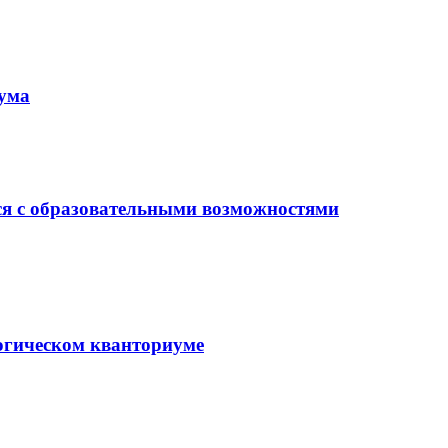
иума
ся с образовательными возможностями
гогическом кванториуме