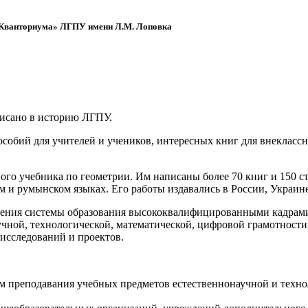
 «Кванториума» ЛГПУ имени Л.М. Лоповка
писано в историю ЛГПУ.
обий для учителей и учеников, интересных книг для внеклассно
ого учебника по геометрии. Им написаны более 70 книг и 150 ст
м и румынском языках. Его работы издавались в России, Украине
ения системы образования высококвалифицированными кадрами 
чной, технологической, математической, цифровой грамотности
х исследований и проектов.
ям преподавания учебных предметов естественнонаучной и техн