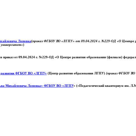
Михайловича Лоповка
(
приказ ФГБОУ ВО «ЛГПУ» от 09.04.2024 г. №229-ОД «О Центре ра
й университет»
)
 в приказ от 09.04.2024 г. №229-ОД «О Центре развития образования (филиале) федер
о развития ФГБОУ ВО «ЛГПУ»
(Центр развития образования ЛГПУ)
(приказ ФГБОУ ВО 
ьва Михайловича Лоповка»
ФГБОУ ВО «ЛГПУ
» («Педагогический кванториум им. Л