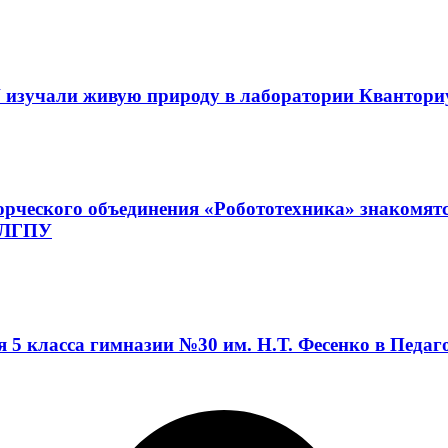
 изучали живую природу в лаборатории Квантор
орческого объединения «Робототехника» знакомят
а ЛГПУ
я 5 класса гимназии №30 им. Н.Т. Фесенко в Педа