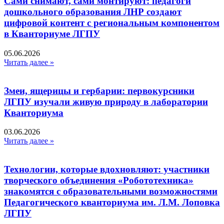
Сами снимают, сами монтируют: педагоги
дошкольного образования ЛНР создают
цифровой контент с региональным компонентом
в Кванториуме ЛГПУ​
05.06.2026
Читать далее »
Змеи, ящерицы и гербарии: первокурсники
ЛГПУ изучали живую природу в лаборатории
Кванториума
03.06.2026
Читать далее »
Технологии, которые вдохновляют: участники
творческого объединения «Робототехника»
знакомятся с образовательными возможностями
Педагогического кванториума им. Л.М. Лоповка
ЛГПУ