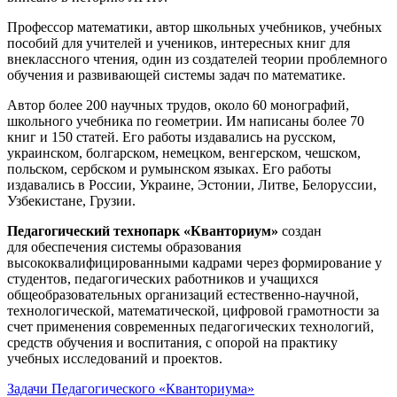
Профессор математики, автор школьных учебников, учебных
пособий для учителей и учеников, интересных книг для
внеклассного чтения, один из создателей теории проблемного
обучения и развивающей системы задач по математике.
Автор более 200 научных трудов, около 60 монографий,
школьного учебника по геометрии. Им написаны более 70
книг и 150 статей. Его работы издавались на русском,
украинском, болгарском, немецком, венгерском, чешском,
польском, сербском и румынском языках. Его работы
издавались в России, Украине, Эстонии, Литве, Белоруссии,
Узбекистане, Грузии.
Педагогический технопарк «Кванториум»
создан
для
обеспечения системы образования
высококвалифицированными кадрами через формирование у
студентов, педагогических работников и учащихся
общеобразовательных организаций естественно-научной,
технологической, математической, цифровой грамотности за
счет применения современных педагогических технологий,
средств обучения и воспитания, с опорой на практику
учебных исследований и проектов.
Задачи Педагогического «Кванториума»