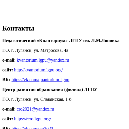
Контакты
Педагогический «Кванториум» ЛГПУ им. Л.М.Лоповка
Г.О. г. Луганск, ул. Матросова, 4а
e-mail:
kvantorium.lgpu@yandex.ru
сайт:
http://kvantorium.lgpu.org/
ВК:
https://vk.com/quantorium_lgpu
Центр развития образования (филиал) ЛГПУ
Г.О. г. Луганск, ул. Славянская, 1-б
e-mail:
cro2021@yandex.ru
сайт:
https://rcro.lgpu.org/
ВК:
https://vk.com/cro2023