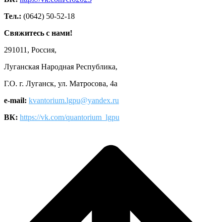
Тел.:
(0642) 50-52-18
Свяжитесь с нами!
291011, Россия,
Луганская Народная Республика,
Г.О. г. Луганск, ул. Матросова, 4а
e-mail:
kvantorium.lgpu@yandex.ru
ВК:
https://vk.com/quantorium_lgpu