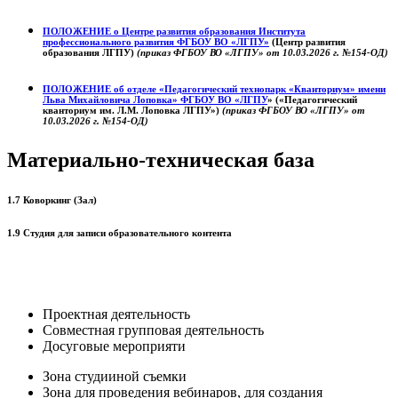
ПОЛОЖЕНИЕ о
Центре развития образования
Института
профессионального развития ФГБОУ ВО «ЛГПУ»
(Центр развития
образования ЛГПУ)
(приказ ФГБОУ ВО «ЛГПУ» от 10.03.2026 г. №154-ОД)
ПОЛОЖЕНИЕ об отделе «Педагогический технопарк «Кванториум» имени
Льва Михайловича Лоповка»
ФГБОУ ВО «ЛГПУ
» («Педагогический
кванториум им. Л.М. Лоповка ЛГПУ»)
(приказ ФГБОУ ВО «ЛГПУ» от
10.03.2026 г. №154-ОД)
Материально-техническая база
1.7 Коворкинг (Зал)
1.9 Студия для записи образовательного контента
Проектная деятельность
Совместная групповая деятельность
Досуговые мероприяти
Зона студииной съемки
Зона для проведения вебинаров, для создания