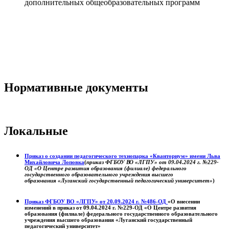
дополнительных общеобразовательных программ
Нормативные документы
Локальные
Приказ о создании педагогического технопарка «Кванториум» имени Льва
Михайловича Лоповка
(
приказ ФГБОУ ВО «ЛГПУ» от 09.04.2024 г. №229-
ОД «О Центре развития образования (филиале) федерального
государственного образовательного учреждения высшего
образования «Луганский государственный педагогический университет»
)
Приказ ФГБОУ ВО «ЛГПУ» от 20.09.2024 г. №486-ОД
«О внесении
изменений в приказ от 09.04.2024 г. №229-ОД «О Центре развития
образования (филиале) федерального государственного образовательного
учреждения высшего образования «Луганский государственный
педагогический университет»