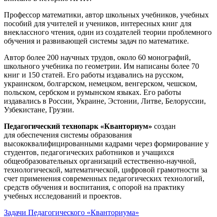
Профессор математики, автор школьных учебников, учебных
пособий для учителей и учеников, интересных книг для
внеклассного чтения, один из создателей теории проблемного
обучения и развивающей системы задач по математике.
Автор более 200 научных трудов, около 60 монографий,
школьного учебника по геометрии. Им написаны более 70
книг и 150 статей. Его работы издавались на русском,
украинском, болгарском, немецком, венгерском, чешском,
польском, сербском и румынском языках. Его работы
издавались в России, Украине, Эстонии, Литве, Белоруссии,
Узбекистане, Грузии.
Педагогический технопарк «Кванториум»
создан
для
обеспечения системы образования
высококвалифицированными кадрами через формирование у
студентов, педагогических работников и учащихся
общеобразовательных организаций естественно-научной,
технологической, математической, цифровой грамотности за
счет применения современных педагогических технологий,
средств обучения и воспитания, с опорой на практику
учебных исследований и проектов.
Задачи Педагогического «Кванториума»