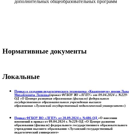
дополнительных общеобразовательных программ
Нормативные документы
Локальные
Приказ о создании педагогического технопарка «Кванториум» имени Льва
Михайловича Лоповка
(
приказ ФГБОУ ВО «ЛГПУ» от 09.04.2024 г. №229-
ОД «О Центре развития образования (филиале) федерального
государственного образовательного учреждения высшего
образования «Луганский государственный педагогический университет»
)
Приказ ФГБОУ ВО «ЛГПУ» от 20.09.2024 г. №486-ОД
«О внесении
изменений в приказ от 09.04.2024 г. №229-ОД «О Центре развития
образования (филиале) федерального государственного образовательного
учреждения высшего образования «Луганский государственный
педагогический университет»