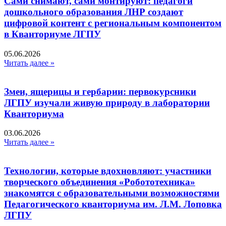
Сами снимают, сами монтируют: педагоги
дошкольного образования ЛНР создают
цифровой контент с региональным компонентом
в Кванториуме ЛГПУ​
05.06.2026
Читать далее »
Змеи, ящерицы и гербарии: первокурсники
ЛГПУ изучали живую природу в лаборатории
Кванториума
03.06.2026
Читать далее »
Технологии, которые вдохновляют: участники
творческого объединения «Робототехника»
знакомятся с образовательными возможностями
Педагогического кванториума им. Л.М. Лоповка
ЛГПУ