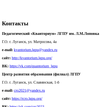
Контакты
Педагогический «Кванториум» ЛГПУ им. Л.М.Лоповка
Г.О. г. Луганск, ул. Матросова, 4а
e-mail:
kvantorium.lgpu@yandex.ru
сайт:
http://kvantorium.lgpu.org/
ВК:
https://vk.com/quantorium_lgpu
Центр развития образования (филиал) ЛГПУ
Г.О. г. Луганск, ул. Славянская, 1-б
e-mail:
cro2021@yandex.ru
сайт:
https://rcro.lgpu.org/
ВК:
https://vk.com/cro2023