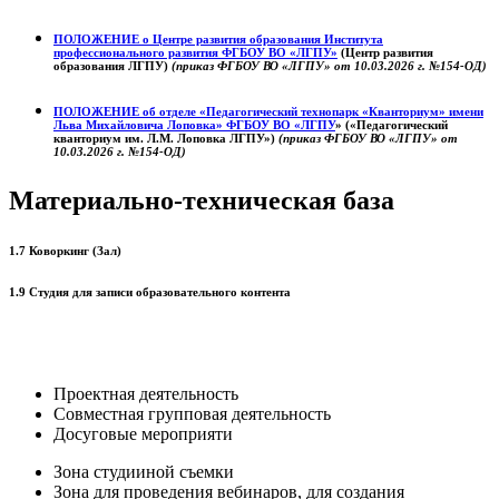
ПОЛОЖЕНИЕ о
Центре развития образования
Института
профессионального развития ФГБОУ ВО «ЛГПУ»
(Центр развития
образования ЛГПУ)
(приказ ФГБОУ ВО «ЛГПУ» от 10.03.2026 г. №154-ОД)
ПОЛОЖЕНИЕ об отделе «Педагогический технопарк «Кванториум» имени
Льва Михайловича Лоповка»
ФГБОУ ВО «ЛГПУ
» («Педагогический
кванториум им. Л.М. Лоповка ЛГПУ»)
(приказ ФГБОУ ВО «ЛГПУ» от
10.03.2026 г. №154-ОД)
Материально-техническая база
1.7 Коворкинг (Зал)
1.9 Студия для записи образовательного контента
Проектная деятельность
Совместная групповая деятельность
Досуговые мероприяти
Зона студииной съемки
Зона для проведения вебинаров, для создания