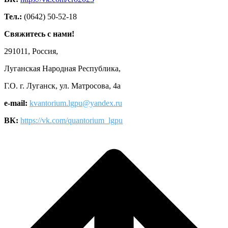
Тел.:
(0642) 50-52-18
Свяжитесь с нами!
291011, Россия,
Луганская Народная Республика,
Г.О. г. Луганск, ул. Матросова, 4а
e-mail:
kvantorium.lgpu@yandex.ru
ВК:
https://vk.com/quantorium_lgpu