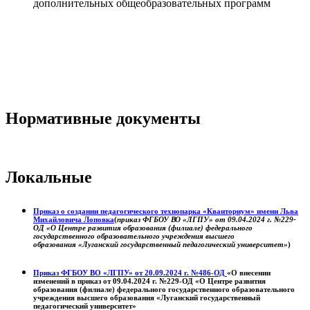
дополнительных общеобразовательных программ
Нормативные документы
Локальные
Приказ о создании педагогического технопарка «Кванториум» имени Льва
Михайловича Лоповка
(
приказ ФГБОУ ВО «ЛГПУ» от 09.04.2024 г. №229-
ОД «О Центре развития образования (филиале) федерального
государственного образовательного учреждения высшего
образования «Луганский государственный педагогический университет»
)
Приказ ФГБОУ ВО «ЛГПУ» от 20.09.2024 г. №486-ОД
«О внесении
изменений в приказ от 09.04.2024 г. №229-ОД «О Центре развития
образования (филиале) федерального государственного образовательного
учреждения высшего образования «Луганский государственный
педагогический университет»