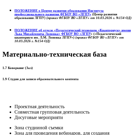
ПОЛОЖЕНИЕ о
Центре развития образования
Института
профессионального развития ФГБОУ ВО «ЛГПУ»
(Центр развития
образования ЛГПУ)
(приказ ФГБОУ ВО «ЛГПУ» от 10.03.2026 г. №154-ОД)
ПОЛОЖЕНИЕ об отделе «Педагогический технопарк «Кванториум» имени
Льва Михайловича Лоповка»
ФГБОУ ВО «ЛГПУ
» («Педагогический
кванториум им. Л.М. Лоповка ЛГПУ»)
(приказ ФГБОУ ВО «ЛГПУ» от
10.03.2026 г. №154-ОД)
Материально-техническая база
1.7 Коворкинг (Зал)
1.9 Студия для записи образовательного контента
Проектная деятельность
Совместная групповая деятельность
Досуговые мероприяти
Зона студииной съемки
Зона для проведения вебинаров, для создания