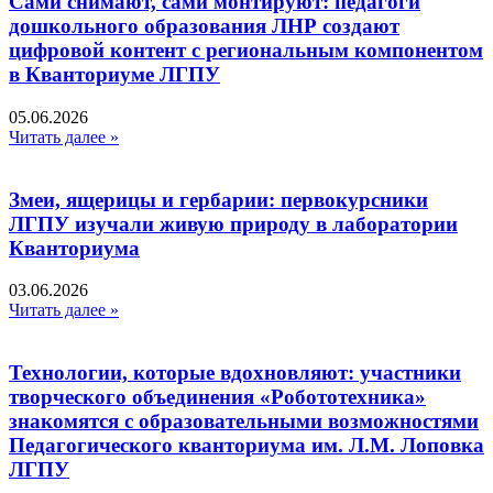
Сами снимают, сами монтируют: педагоги
дошкольного образования ЛНР создают
цифровой контент с региональным компонентом
в Кванториуме ЛГПУ​
05.06.2026
Читать далее »
Змеи, ящерицы и гербарии: первокурсники
ЛГПУ изучали живую природу в лаборатории
Кванториума
03.06.2026
Читать далее »
Технологии, которые вдохновляют: участники
творческого объединения «Робототехника»
знакомятся с образовательными возможностями
Педагогического кванториума им. Л.М. Лоповка
ЛГПУ