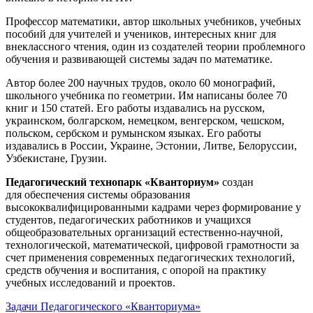
Профессор математики, автор школьных учебников, учебных
пособий для учителей и учеников, интересных книг для
внеклассного чтения, один из создателей теории проблемного
обучения и развивающей системы задач по математике.
Автор более 200 научных трудов, около 60 монографий,
школьного учебника по геометрии. Им написаны более 70
книг и 150 статей. Его работы издавались на русском,
украинском, болгарском, немецком, венгерском, чешском,
польском, сербском и румынском языках. Его работы
издавались в России, Украине, Эстонии, Литве, Белоруссии,
Узбекистане, Грузии.
Педагогический технопарк «Кванториум»
создан
для
обеспечения системы образования
высококвалифицированными кадрами через формирование у
студентов, педагогических работников и учащихся
общеобразовательных организаций естественно-научной,
технологической, математической, цифровой грамотности за
счет применения современных педагогических технологий,
средств обучения и воспитания, с опорой на практику
учебных исследований и проектов.
Задачи Педагогического «Кванториума»