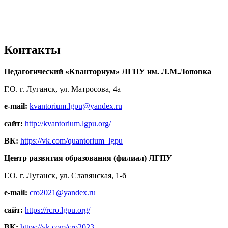
Контакты
Педагогический «Кванториум» ЛГПУ им. Л.М.Лоповка
Г.О. г. Луганск, ул. Матросова, 4а
e-mail:
kvantorium.lgpu@yandex.ru
сайт:
http://kvantorium.lgpu.org/
ВК:
https://vk.com/quantorium_lgpu
Центр развития образования (филиал) ЛГПУ
Г.О. г. Луганск, ул. Славянская, 1-б
e-mail:
cro2021@yandex.ru
сайт:
https://rcro.lgpu.org/
ВК:
https://vk.com/cro2023