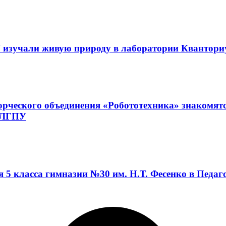
 изучали живую природу в лаборатории Квантор
орческого объединения «Робототехника» знакомят
а ЛГПУ
я 5 класса гимназии №30 им. Н.Т. Фесенко в Педа