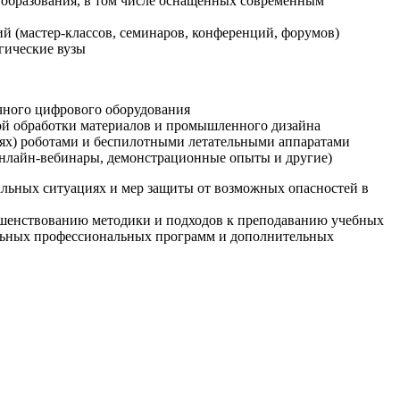
образования, в том числе оснащенных современным
й (мастер-классов, семинаров, конференций, форумов)
гические вузы
очного цифрового оборудования
ой обработки материалов и промышленного дизайна
иях) роботами и беспилотными летательными аппаратами
 онлайн-вебинары, демонстрационные опыты и другие)
альных ситуациях и мер защиты от возможных опасностей в
ршенствованию методики и подходов к преподаванию учебных
ельных профессиональных программ и дополнительных