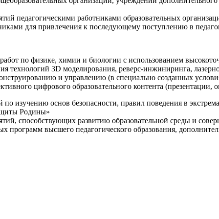
щеобразовательных организаций, учреждений дополнительного 
ятий педагогическими работниками образовательных организаци
никами для привлечения к последующему поступлению в педаго
 работ по физике, химии и биологии с использованием высокот
ния технологий 3D моделирования, реверс-инжиниринга, лазерн
конструированию и управлению (в специально созданных услов
ективного цифрового образовательного контента (презентации,
й по изучению основ безопасности, правил поведения в экстрем
защиты Родины»
иятий, способствующих развитию образовательной среды и сове
ных программ высшего педагогического образования, дополнит