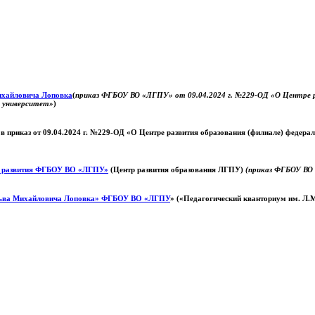
Михайловича Лоповка
(
приказ ФГБОУ ВО «ЛГПУ» от 09.04.2024 г. №229-ОД «О Центре ра
й университет»
)
 в приказ от 09.04.2024 г. №229-ОД «О Центре развития образования (филиале) федер
о развития ФГБОУ ВО «ЛГПУ»
(Центр развития образования ЛГПУ)
(приказ ФГБОУ ВО 
ьва Михайловича Лоповка»
ФГБОУ ВО «ЛГПУ
» («Педагогический кванториум им. Л