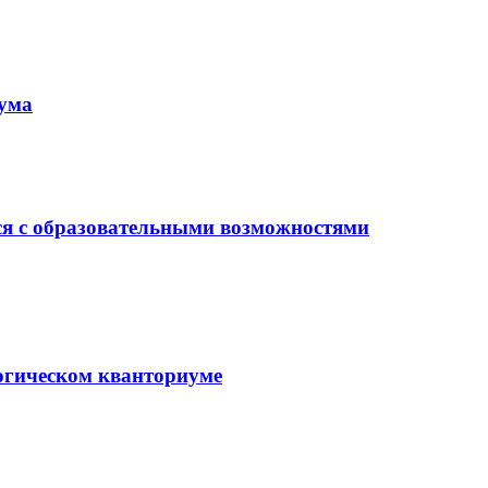
иума
ся с образовательными возможностями
гогическом кванториуме