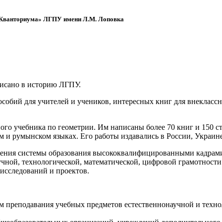
 «Кванториума» ЛГПУ имени Л.М. Лоповка
писано в историю ЛГПУ.
обий для учителей и учеников, интересных книг для внеклассно
ого учебника по геометрии. Им написаны более 70 книг и 150 ст
м и румынском языках. Его работы издавались в России, Украине
ения системы образования высококвалифицированными кадрами 
чной, технологической, математической, цифровой грамотности
х исследований и проектов.
ям преподавания учебных предметов естественнонаучной и техн