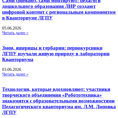
Сами снимают, сами монтируют: педагоги
дошкольного образования ЛНР создают
цифровой контент с региональным компонентом
в Кванториуме ЛГПУ​
05.06.2026
Читать далее »
Змеи, ящерицы и гербарии: первокурсники
ЛГПУ изучали живую природу в лаборатории
Кванториума
03.06.2026
Читать далее »
Технологии, которые вдохновляют: участники
творческого объединения «Робототехника»
знакомятся с образовательными возможностями
Педагогического кванториума им. Л.М. Лоповка
ЛГПУ