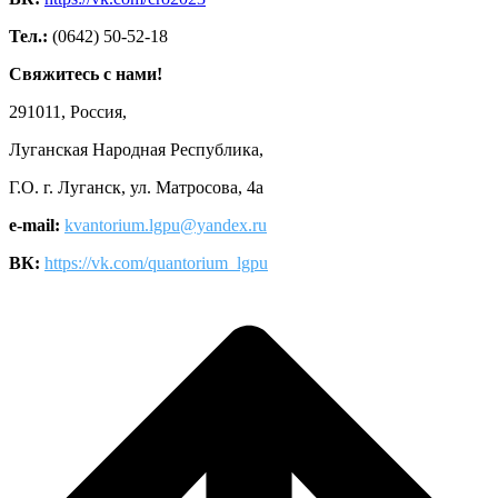
Тел.:
(0642) 50-52-18
Свяжитесь с нами!
291011, Россия,
Луганская Народная Республика,
Г.О. г. Луганск, ул. Матросова, 4а
e-mail:
kvantorium.lgpu@yandex.ru
ВК:
https://vk.com/quantorium_lgpu