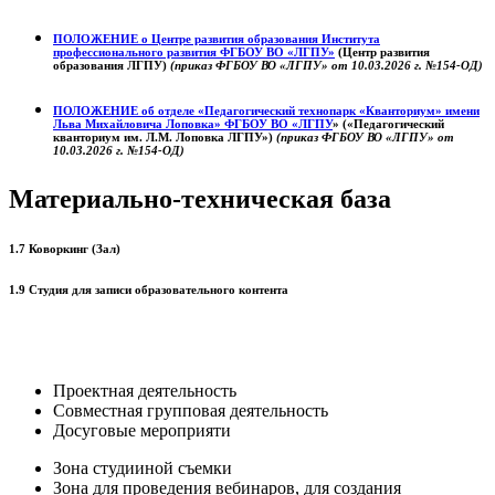
ПОЛОЖЕНИЕ о
Центре развития образования
Института
профессионального развития ФГБОУ ВО «ЛГПУ»
(Центр развития
образования ЛГПУ)
(приказ ФГБОУ ВО «ЛГПУ» от 10.03.2026 г. №154-ОД)
ПОЛОЖЕНИЕ об отделе «Педагогический технопарк «Кванториум» имени
Льва Михайловича Лоповка»
ФГБОУ ВО «ЛГПУ
» («Педагогический
кванториум им. Л.М. Лоповка ЛГПУ»)
(приказ ФГБОУ ВО «ЛГПУ» от
10.03.2026 г. №154-ОД)
Материально-техническая база
1.7 Коворкинг (Зал)
1.9 Студия для записи образовательного контента
Проектная деятельность
Совместная групповая деятельность
Досуговые мероприяти
Зона студииной съемки
Зона для проведения вебинаров, для создания