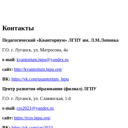
Контакты
Педагогический «Кванториум» ЛГПУ им. Л.М.Лоповка
Г.О. г. Луганск, ул. Матросова, 4а
e-mail:
kvantorium.lgpu@yandex.ru
сайт:
http://kvantorium.lgpu.org/
ВК:
https://vk.com/quantorium_lgpu
Центр развития образования (филиал) ЛГПУ
Г.О. г. Луганск, ул. Славянская, 1-б
e-mail:
cro2021@yandex.ru
сайт:
https://rcro.lgpu.org/
ВК:
https://vk.com/cro2023