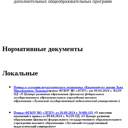
дополнительных общеобразовательных программ
Нормативные документы
Локальные
Приказ о создании педагогического технопарка «Кванториум» имени Льва
Михайловича Лоповка
(
приказ ФГБОУ ВО «ЛГПУ» от 09.04.2024 г. №229-
ОД «О Центре развития образования (филиале) федерального
государственного образовательного учреждения высшего
образования «Луганский государственный педагогический университет»
)
Приказ ФГБОУ ВО «ЛГПУ» от 20.09.2024 г. №486-ОД
«О внесении
изменений в приказ от 09.04.2024 г. №229-ОД «О Центре развития
образования (филиале) федерального государственного образовательного
учреждения высшего образования «Луганский государственный
педагогический университет»