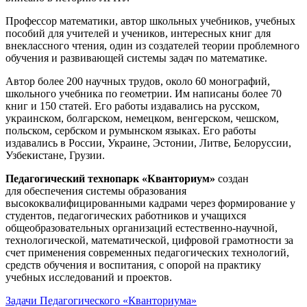
Профессор математики, автор школьных учебников, учебных
пособий для учителей и учеников, интересных книг для
внеклассного чтения, один из создателей теории проблемного
обучения и развивающей системы задач по математике.
Автор более 200 научных трудов, около 60 монографий,
школьного учебника по геометрии. Им написаны более 70
книг и 150 статей. Его работы издавались на русском,
украинском, болгарском, немецком, венгерском, чешском,
польском, сербском и румынском языках. Его работы
издавались в России, Украине, Эстонии, Литве, Белоруссии,
Узбекистане, Грузии.
Педагогический технопарк «Кванториум»
создан
для
обеспечения системы образования
высококвалифицированными кадрами через формирование у
студентов, педагогических работников и учащихся
общеобразовательных организаций естественно-научной,
технологической, математической, цифровой грамотности за
счет применения современных педагогических технологий,
средств обучения и воспитания, с опорой на практику
учебных исследований и проектов.
Задачи Педагогического «Кванториума»