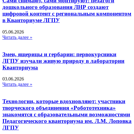
Сами снимают, сами монтируют: педагоги
дошкольного образования ЛНР создают
цифровой контент с региональным компонентом
в Кванториуме ЛГПУ​
05.06.2026
Читать далее »
Змеи, ящерицы и гербарии: первокурсники
ЛГПУ изучали живую природу в лаборатории
Кванториума
03.06.2026
Читать далее »
Технологии, которые вдохновляют: участники
творческого объединения «Робототехника»
знакомятся с образовательными возможностями
Педагогического кванториума им. Л.М. Лоповка
ЛГПУ