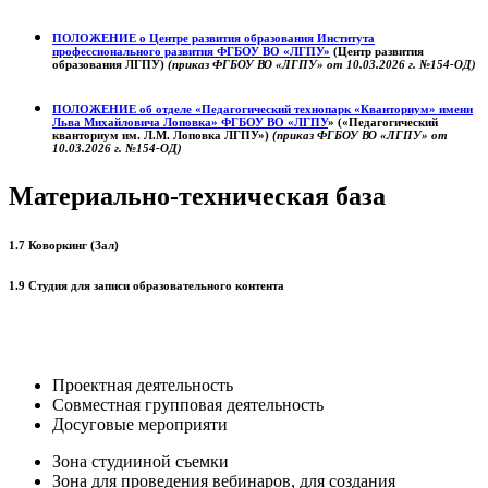
ПОЛОЖЕНИЕ о
Центре развития образования
Института
профессионального развития ФГБОУ ВО «ЛГПУ»
(Центр развития
образования ЛГПУ)
(приказ ФГБОУ ВО «ЛГПУ» от 10.03.2026 г. №154-ОД)
ПОЛОЖЕНИЕ об отделе «Педагогический технопарк «Кванториум» имени
Льва Михайловича Лоповка»
ФГБОУ ВО «ЛГПУ
» («Педагогический
кванториум им. Л.М. Лоповка ЛГПУ»)
(приказ ФГБОУ ВО «ЛГПУ» от
10.03.2026 г. №154-ОД)
Материально-техническая база
1.7 Коворкинг (Зал)
1.9 Студия для записи образовательного контента
Проектная деятельность
Совместная групповая деятельность
Досуговые мероприяти
Зона студииной съемки
Зона для проведения вебинаров, для создания