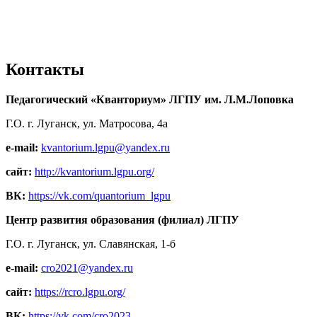
Контакты
Педагогический «Кванториум» ЛГПУ им. Л.М.Лоповка
Г.О. г. Луганск, ул. Матросова, 4а
e-mail:
kvantorium.lgpu@yandex.ru
сайт:
http://kvantorium.lgpu.org/
ВК:
https://vk.com/quantorium_lgpu
Центр развития образования (филиал) ЛГПУ
Г.О. г. Луганск, ул. Славянская, 1-б
e-mail:
cro2021@yandex.ru
сайт:
https://rcro.lgpu.org/
ВК:
https://vk.com/cro2023