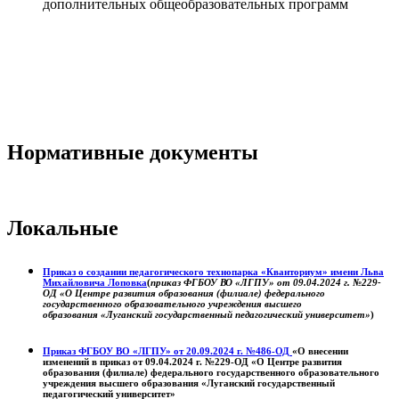
дополнительных общеобразовательных программ
Нормативные документы
Локальные
Приказ о создании педагогического технопарка «Кванториум» имени Льва
Михайловича Лоповка
(
приказ ФГБОУ ВО «ЛГПУ» от 09.04.2024 г. №229-
ОД «О Центре развития образования (филиале) федерального
государственного образовательного учреждения высшего
образования «Луганский государственный педагогический университет»
)
Приказ ФГБОУ ВО «ЛГПУ» от 20.09.2024 г. №486-ОД
«О внесении
изменений в приказ от 09.04.2024 г. №229-ОД «О Центре развития
образования (филиале) федерального государственного образовательного
учреждения высшего образования «Луганский государственный
педагогический университет»