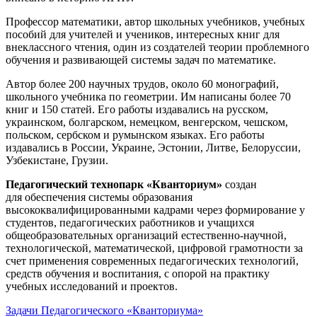
Профессор математики, автор школьных учебников, учебных
пособий для учителей и учеников, интересных книг для
внеклассного чтения, один из создателей теории проблемного
обучения и развивающей системы задач по математике.
Автор более 200 научных трудов, около 60 монографий,
школьного учебника по геометрии. Им написаны более 70
книг и 150 статей. Его работы издавались на русском,
украинском, болгарском, немецком, венгерском, чешском,
польском, сербском и румынском языках. Его работы
издавались в России, Украине, Эстонии, Литве, Белоруссии,
Узбекистане, Грузии.
Педагогический технопарк «Кванториум»
создан
для
обеспечения системы образования
высококвалифицированными кадрами через формирование у
студентов, педагогических работников и учащихся
общеобразовательных организаций естественно-научной,
технологической, математической, цифровой грамотности за
счет применения современных педагогических технологий,
средств обучения и воспитания, с опорой на практику
учебных исследований и проектов.
Задачи Педагогического «Кванториума»