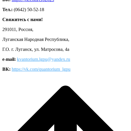
Тел.:
(0642) 50-52-18
Свяжитесь с нами!
291011, Россия,
Луганская Народная Республика,
Г.О. г. Луганск, ул. Матросова, 4а
e-mail:
kvantorium.lgpu@yandex.ru
ВК:
https://vk.com/quantorium_lgpu