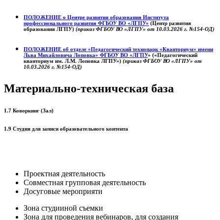
ПОЛОЖЕНИЕ о
Центре развития образования
Института
профессионального развития ФГБОУ ВО «ЛГПУ»
(Центр развития
образования ЛГПУ)
(приказ ФГБОУ ВО «ЛГПУ» от 10.03.2026 г. №154-ОД)
ПОЛОЖЕНИЕ об отделе «Педагогический технопарк «Кванториум» имени
Льва Михайловича Лоповка»
ФГБОУ ВО «ЛГПУ
» («Педагогический
кванториум им. Л.М. Лоповка ЛГПУ»)
(приказ ФГБОУ ВО «ЛГПУ» от
10.03.2026 г. №154-ОД)
Материально-техническая база
1.7 Коворкинг (Зал)
1.9 Студия для записи образовательного контента
Проектная деятельность
Совместная групповая деятельность
Досуговые мероприяти
Зона студииной съемки
Зона для проведения вебинаров, для создания