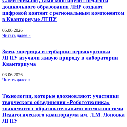
Сами снимают, сами монтируют: педагоги
дошкольного образования ЛНР создают
цифровой контент с региональным компонентом
в Кванториуме ЛГПУ​
05.06.2026
Читать далее »
Змеи, ящерицы и гербарии: первокурсники
ЛГПУ изучали живую природу в лаборатории
Кванториума
03.06.2026
Читать далее »
Технологии, которые вдохновляют: участники
творческого объединения «Робототехника»
знакомятся с образовательными возможностями
Педагогического кванториума им. Л.М. Лоповка
ЛГПУ