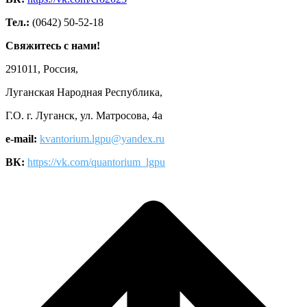
Тел.:
(0642) 50-52-18
Свяжитесь с нами!
291011, Россия,
Луганская Народная Республика,
Г.О. г. Луганск, ул. Матросова, 4а
e-mail:
kvantorium.lgpu@yandex.ru
ВК:
https://vk.com/quantorium_lgpu