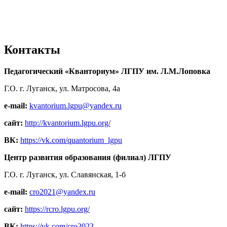
Контакты
Педагогический «Кванториум» ЛГПУ им. Л.М.Лоповка
Г.О. г. Луганск, ул. Матросова, 4а
e-mail:
kvantorium.lgpu@yandex.ru
сайт:
http://kvantorium.lgpu.org/
ВК:
https://vk.com/quantorium_lgpu
Центр развития образования (филиал) ЛГПУ
Г.О. г. Луганск, ул. Славянская, 1-б
e-mail:
cro2021@yandex.ru
сайт:
https://rcro.lgpu.org/
ВК:
https://vk.com/cro2023