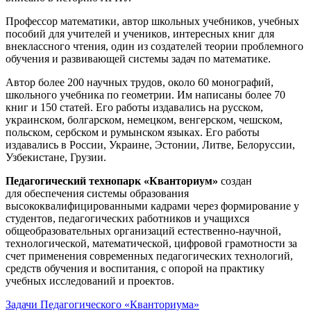
Профессор математики, автор школьных учебников, учебных
пособий для учителей и учеников, интересных книг для
внеклассного чтения, один из создателей теории проблемного
обучения и развивающей системы задач по математике.
Автор более 200 научных трудов, около 60 монографий,
школьного учебника по геометрии. Им написаны более 70
книг и 150 статей. Его работы издавались на русском,
украинском, болгарском, немецком, венгерском, чешском,
польском, сербском и румынском языках. Его работы
издавались в России, Украине, Эстонии, Литве, Белоруссии,
Узбекистане, Грузии.
Педагогический технопарк «Кванториум»
создан
для
обеспечения системы образования
высококвалифицированными кадрами через формирование у
студентов, педагогических работников и учащихся
общеобразовательных организаций естественно-научной,
технологической, математической, цифровой грамотности за
счет применения современных педагогических технологий,
средств обучения и воспитания, с опорой на практику
учебных исследований и проектов.
Задачи Педагогического «Кванториума»