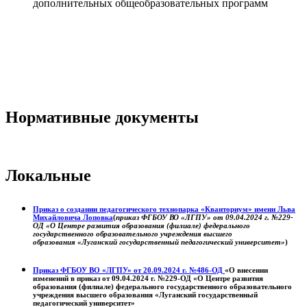
дополнительных общеобразовательных программ
Нормативные документы
Локальные
Приказ о создании педагогического технопарка «Кванториум» имени Льва
Михайловича Лоповка
(
приказ ФГБОУ ВО «ЛГПУ» от 09.04.2024 г. №229-
ОД «О Центре развития образования (филиале) федерального
государственного образовательного учреждения высшего
образования «Луганский государственный педагогический университет»
)
Приказ ФГБОУ ВО «ЛГПУ» от 20.09.2024 г. №486-ОД
«О внесении
изменений в приказ от 09.04.2024 г. №229-ОД «О Центре развития
образования (филиале) федерального государственного образовательного
учреждения высшего образования «Луганский государственный
педагогический университет»