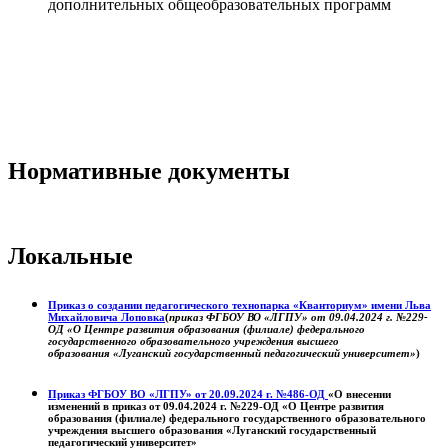
дополнительных общеобразовательных программ
Нормативные документы
Локальные
Приказ о создании педагогического технопарка «Кванториум» имени Льва
Михайловича Лоповка
(
приказ ФГБОУ ВО «ЛГПУ» от 09.04.2024 г. №229-
ОД «О Центре развития образования (филиале) федерального
государственного образовательного учреждения высшего
образования «Луганский государственный педагогический университет»
)
Приказ ФГБОУ ВО «ЛГПУ» от 20.09.2024 г. №486-ОД
«О внесении
изменений в приказ от 09.04.2024 г. №229-ОД «О Центре развития
образования (филиале) федерального государственного образовательного
учреждения высшего образования «Луганский государственный
педагогический университет»