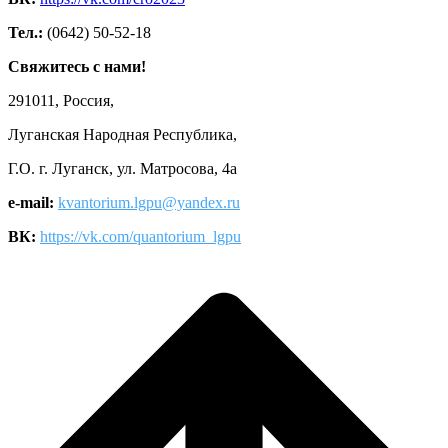
Тел.:
(0642) 50-52-18
Свяжитесь с нами!
291011, Россия,
Луганская Народная Республика,
Г.О. г. Луганск, ул. Матросова, 4а
e-mail:
kvantorium.lgpu@yandex.ru
ВК:
https://vk.com/quantorium_lgpu