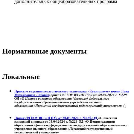
дополнительных общеобразовательных программ
Нормативные документы
Локальные
Приказ о создании педагогического технопарка «Кванториум» имени Льва
Михайловича Лоповка
(
приказ ФГБОУ ВО «ЛГПУ» от 09.04.2024 г. №229-
ОД «О Центре развития образования (филиале) федерального
государственного образовательного учреждения высшего
образования «Луганский государственный педагогический университет»
)
Приказ ФГБОУ ВО «ЛГПУ» от 20.09.2024 г. №486-ОД
«О внесении
изменений в приказ от 09.04.2024 г. №229-ОД «О Центре развития
образования (филиале) федерального государственного образовательного
учреждения высшего образования «Луганский государственный
педагогический университет»