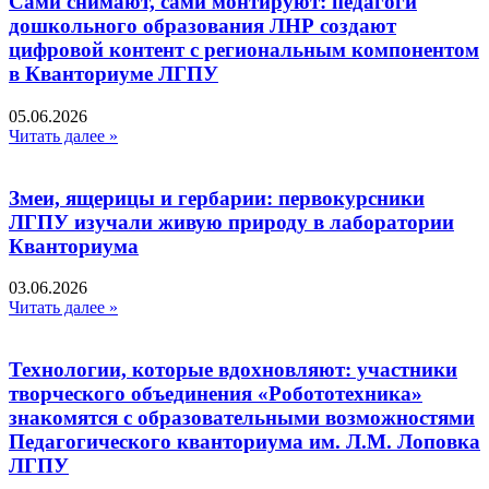
Сами снимают, сами монтируют: педагоги
дошкольного образования ЛНР создают
цифровой контент с региональным компонентом
в Кванториуме ЛГПУ​
05.06.2026
Читать далее »
Змеи, ящерицы и гербарии: первокурсники
ЛГПУ изучали живую природу в лаборатории
Кванториума
03.06.2026
Читать далее »
Технологии, которые вдохновляют: участники
творческого объединения «Робототехника»
знакомятся с образовательными возможностями
Педагогического кванториума им. Л.М. Лоповка
ЛГПУ