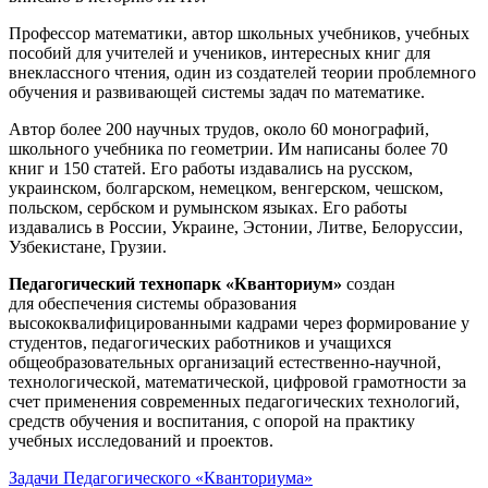
Профессор математики, автор школьных учебников, учебных
пособий для учителей и учеников, интересных книг для
внеклассного чтения, один из создателей теории проблемного
обучения и развивающей системы задач по математике.
Автор более 200 научных трудов, около 60 монографий,
школьного учебника по геометрии. Им написаны более 70
книг и 150 статей. Его работы издавались на русском,
украинском, болгарском, немецком, венгерском, чешском,
польском, сербском и румынском языках. Его работы
издавались в России, Украине, Эстонии, Литве, Белоруссии,
Узбекистане, Грузии.
Педагогический технопарк «Кванториум»
создан
для
обеспечения системы образования
высококвалифицированными кадрами через формирование у
студентов, педагогических работников и учащихся
общеобразовательных организаций естественно-научной,
технологической, математической, цифровой грамотности за
счет применения современных педагогических технологий,
средств обучения и воспитания, с опорой на практику
учебных исследований и проектов.
Задачи Педагогического «Кванториума»