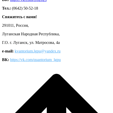
Тел.:
(0642) 50-52-18
Свяжитесь с нами!
291011, Россия,
Луганская Народная Республика,
Г.О. г. Луганск, ул. Матросова, 4а
e-mail:
kvantorium.lgpu@yandex.ru
ВК:
https://vk.com/quantorium_lgpu