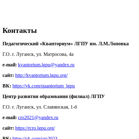
Контакты
Педагогический «Кванториум» ЛГПУ им. Л.М.Лоповка
Г.О. г. Луганск, ул. Матросова, 4а
e-mail:
kvantorium.lgpu@yandex.ru
сайт:
http://kvantorium.lgpu.org/
ВК:
https://vk.com/quantorium_lgpu
Центр развития образования (филиал) ЛГПУ
Г.О. г. Луганск, ул. Славянская, 1-б
e-mail:
cro2021@yandex.ru
сайт:
https://rcro.lgpu.org/
ВК:
https://vk.com/cro2023