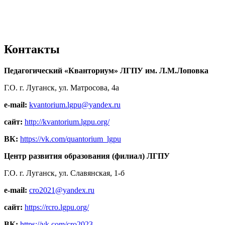
Контакты
Педагогический «Кванториум» ЛГПУ им. Л.М.Лоповка
Г.О. г. Луганск, ул. Матросова, 4а
e-mail:
kvantorium.lgpu@yandex.ru
сайт:
http://kvantorium.lgpu.org/
ВК:
https://vk.com/quantorium_lgpu
Центр развития образования (филиал) ЛГПУ
Г.О. г. Луганск, ул. Славянская, 1-б
e-mail:
cro2021@yandex.ru
сайт:
https://rcro.lgpu.org/
ВК:
https://vk.com/cro2023