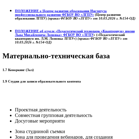
ПОЛОЖЕНИЕ о
Центре развития образования
Института
профессионального развития ФГБОУ ВО «ЛГПУ»
(Центр развития
образования ЛГПУ)
(приказ ФГБОУ ВО «ЛГПУ» от 10.03.2026 г. №154-ОД)
ПОЛОЖЕНИЕ об отделе «Педагогический технопарк «Кванториум» имени
Льва Михайловича Лоповка»
ФГБОУ ВО «ЛГПУ
» («Педагогический
кванториум им. Л.М. Лоповка ЛГПУ»)
(приказ ФГБОУ ВО «ЛГПУ» от
10.03.2026 г. №154-ОД)
Материально-техническая база
1.7 Коворкинг (Зал)
1.9 Студия для записи образовательного контента
Проектная деятельность
Совместная групповая деятельность
Досуговые мероприяти
Зона студииной съемки
Зона для проведения вебинаров, для создания