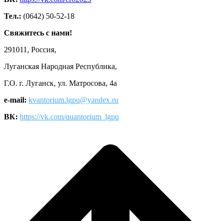
Тел.:
(0642) 50-52-18
Свяжитесь с нами!
291011, Россия,
Луганская Народная Республика,
Г.О. г. Луганск, ул. Матросова, 4а
e-mail:
kvantorium.lgpu@yandex.ru
ВК:
https://vk.com/quantorium_lgpu