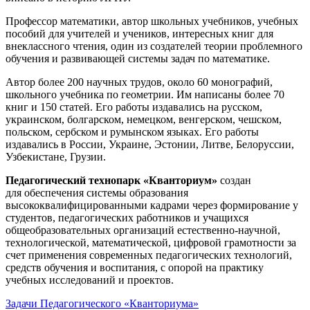
Профессор математики, автор школьных учебников, учебных
пособий для учителей и учеников, интересных книг для
внеклассного чтения, один из создателей теории проблемного
обучения и развивающей системы задач по математике.
Автор более 200 научных трудов, около 60 монографий,
школьного учебника по геометрии. Им написаны более 70
книг и 150 статей. Его работы издавались на русском,
украинском, болгарском, немецком, венгерском, чешском,
польском, сербском и румынском языках. Его работы
издавались в России, Украине, Эстонии, Литве, Белоруссии,
Узбекистане, Грузии.
Педагогический технопарк «Кванториум»
создан
для
обеспечения системы образования
высококвалифицированными кадрами через формирование у
студентов, педагогических работников и учащихся
общеобразовательных организаций естественно-научной,
технологической, математической, цифровой грамотности за
счет применения современных педагогических технологий,
средств обучения и воспитания, с опорой на практику
учебных исследований и проектов.
Задачи Педагогического «Кванториума»