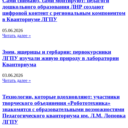
Сами снимают, сами монтируют: педагоги
дошкольного образования ЛНР создают
цифровой контент с региональным компонентом
в Кванториуме ЛГПУ​
05.06.2026
Читать далее »
Змеи, ящерицы и гербарии: первокурсники
ЛГПУ изучали живую природу в лаборатории
Кванториума
03.06.2026
Читать далее »
Технологии, которые вдохновляют: участники
творческого объединения «Робототехника»
знакомятся с образовательными возможностями
Педагогического кванториума им. Л.М. Лоповка
ЛГПУ