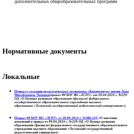
дополнительных общеобразовательных программ
Нормативные документы
Локальные
Приказ о создании педагогического технопарка «Кванториум» имени Льва
Михайловича Лоповка
(
приказ ФГБОУ ВО «ЛГПУ» от 09.04.2024 г. №229-
ОД «О Центре развития образования (филиале) федерального
государственного образовательного учреждения высшего
образования «Луганский государственный педагогический университет»
)
Приказ ФГБОУ ВО «ЛГПУ» от 20.09.2024 г. №486-ОД
«О внесении
изменений в приказ от 09.04.2024 г. №229-ОД «О Центре развития
образования (филиале) федерального государственного образовательного
учреждения высшего образования «Луганский государственный
педагогический университет»