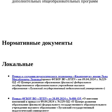
дополнительных общеобразовательных программ
Нормативные документы
Локальные
Приказ о создании педагогического технопарка «Кванториум» имени Льва
Михайловича Лоповка
(
приказ ФГБОУ ВО «ЛГПУ» от 09.04.2024 г. №229-
ОД «О Центре развития образования (филиале) федерального
государственного образовательного учреждения высшего
образования «Луганский государственный педагогический университет»
)
Приказ ФГБОУ ВО «ЛГПУ» от 20.09.2024 г. №486-ОД
«О внесении
изменений в приказ от 09.04.2024 г. №229-ОД «О Центре развития
образования (филиале) федерального государственного образовательного
учреждения высшего образования «Луганский государственный
педагогический университет»