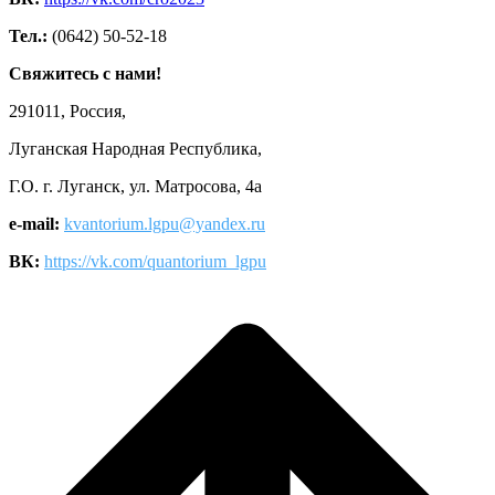
Тел.:
(0642) 50-52-18
Свяжитесь с нами!
291011, Россия,
Луганская Народная Республика,
Г.О. г. Луганск, ул. Матросова, 4а
e-mail:
kvantorium.lgpu@yandex.ru
ВК:
https://vk.com/quantorium_lgpu