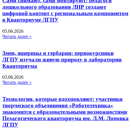
Сами снимают, сами монтируют: педагоги
дошкольного образования ЛНР создают
цифровой контент с региональным компонентом
в Кванториуме ЛГПУ​
05.06.2026
Читать далее »
Змеи, ящерицы и гербарии: первокурсники
ЛГПУ изучали живую природу в лаборатории
Кванториума
03.06.2026
Читать далее »
Технологии, которые вдохновляют: участники
творческого объединения «Робототехника»
знакомятся с образовательными возможностями
Педагогического кванториума им. Л.М. Лоповка
ЛГПУ