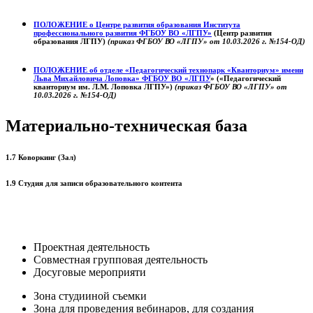
ПОЛОЖЕНИЕ о
Центре развития образования
Института
профессионального развития ФГБОУ ВО «ЛГПУ»
(Центр развития
образования ЛГПУ)
(приказ ФГБОУ ВО «ЛГПУ» от 10.03.2026 г. №154-ОД)
ПОЛОЖЕНИЕ об отделе «Педагогический технопарк «Кванториум» имени
Льва Михайловича Лоповка»
ФГБОУ ВО «ЛГПУ
» («Педагогический
кванториум им. Л.М. Лоповка ЛГПУ»)
(приказ ФГБОУ ВО «ЛГПУ» от
10.03.2026 г. №154-ОД)
Материально-техническая база
1.7 Коворкинг (Зал)
1.9 Студия для записи образовательного контента
Проектная деятельность
Совместная групповая деятельность
Досуговые мероприяти
Зона студииной съемки
Зона для проведения вебинаров, для создания