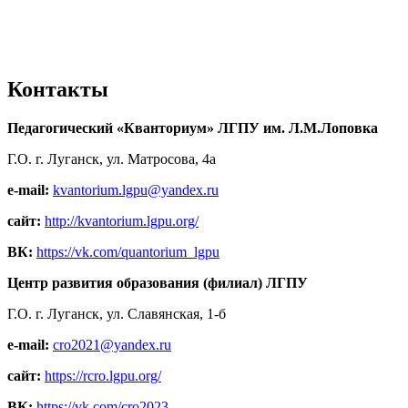
Контакты
Педагогический «Кванториум» ЛГПУ им. Л.М.Лоповка
Г.О. г. Луганск, ул. Матросова, 4а
e-mail:
kvantorium.lgpu@yandex.ru
сайт:
http://kvantorium.lgpu.org/
ВК:
https://vk.com/quantorium_lgpu
Центр развития образования (филиал) ЛГПУ
Г.О. г. Луганск, ул. Славянская, 1-б
e-mail:
cro2021@yandex.ru
сайт:
https://rcro.lgpu.org/
ВК:
https://vk.com/cro2023