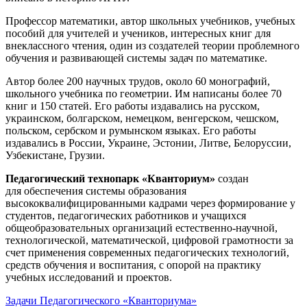
Профессор математики, автор школьных учебников, учебных
пособий для учителей и учеников, интересных книг для
внеклассного чтения, один из создателей теории проблемного
обучения и развивающей системы задач по математике.
Автор более 200 научных трудов, около 60 монографий,
школьного учебника по геометрии. Им написаны более 70
книг и 150 статей. Его работы издавались на русском,
украинском, болгарском, немецком, венгерском, чешском,
польском, сербском и румынском языках. Его работы
издавались в России, Украине, Эстонии, Литве, Белоруссии,
Узбекистане, Грузии.
Педагогический технопарк «Кванториум»
создан
для
обеспечения системы образования
высококвалифицированными кадрами через формирование у
студентов, педагогических работников и учащихся
общеобразовательных организаций естественно-научной,
технологической, математической, цифровой грамотности за
счет применения современных педагогических технологий,
средств обучения и воспитания, с опорой на практику
учебных исследований и проектов.
Задачи Педагогического «Кванториума»