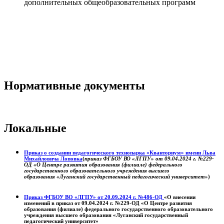
дополнительных общеобразовательных программ
Нормативные документы
Локальные
Приказ о создании педагогического технопарка «Кванториум» имени Льва
Михайловича Лоповка
(
приказ ФГБОУ ВО «ЛГПУ» от 09.04.2024 г. №229-
ОД «О Центре развития образования (филиале) федерального
государственного образовательного учреждения высшего
образования «Луганский государственный педагогический университет»
)
Приказ ФГБОУ ВО «ЛГПУ» от 20.09.2024 г. №486-ОД
«О внесении
изменений в приказ от 09.04.2024 г. №229-ОД «О Центре развития
образования (филиале) федерального государственного образовательного
учреждения высшего образования «Луганский государственный
педагогический университет»