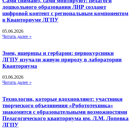
Сами снимают, сами монтируют: педагоги
дошкольного образования ЛНР создают
цифровой контент с региональным компонентом
в Кванториуме ЛГПУ​
05.06.2026
Читать далее »
Змеи, ящерицы и гербарии: первокурсники
ЛГПУ изучали живую природу в лаборатории
Кванториума
03.06.2026
Читать далее »
Технологии, которые вдохновляют: участники
творческого объединения «Робототехника»
знакомятся с образовательными возможностями
Педагогического кванториума им. Л.М. Лоповка
ЛГПУ