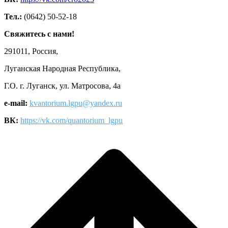
Тел.:
(0642) 50-52-18
Свяжитесь с нами!
291011, Россия,
Луганская Народная Республика,
Г.О. г. Луганск, ул. Матросова, 4а
e-mail:
kvantorium.lgpu@yandex.ru
ВК:
https://vk.com/quantorium_lgpu