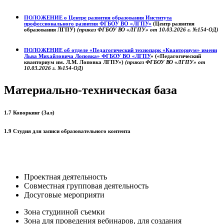
ПОЛОЖЕНИЕ о
Центре развития образования
Института
профессионального развития ФГБОУ ВО «ЛГПУ»
(Центр развития
образования ЛГПУ)
(приказ ФГБОУ ВО «ЛГПУ» от 10.03.2026 г. №154-ОД)
ПОЛОЖЕНИЕ об отделе «Педагогический технопарк «Кванториум» имени
Льва Михайловича Лоповка»
ФГБОУ ВО «ЛГПУ
» («Педагогический
кванториум им. Л.М. Лоповка ЛГПУ»)
(приказ ФГБОУ ВО «ЛГПУ» от
10.03.2026 г. №154-ОД)
Материально-техническая база
1.7 Коворкинг (Зал)
1.9 Студия для записи образовательного контента
Проектная деятельность
Совместная групповая деятельность
Досуговые мероприяти
Зона студииной съемки
Зона для проведения вебинаров, для создания