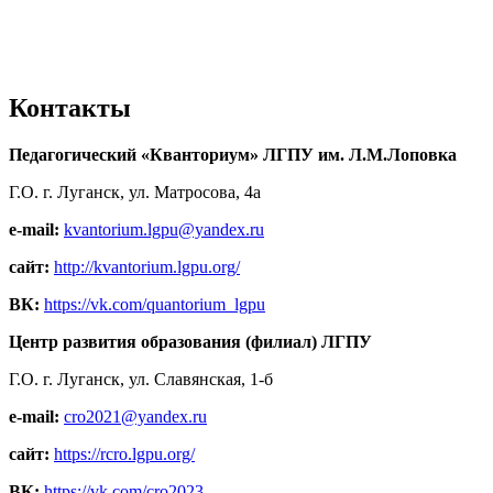
Контакты
Педагогический «Кванториум» ЛГПУ им. Л.М.Лоповка
Г.О. г. Луганск, ул. Матросова, 4а
e-mail:
kvantorium.lgpu@yandex.ru
сайт:
http://kvantorium.lgpu.org/
ВК:
https://vk.com/quantorium_lgpu
Центр развития образования (филиал) ЛГПУ
Г.О. г. Луганск, ул. Славянская, 1-б
e-mail:
cro2021@yandex.ru
сайт:
https://rcro.lgpu.org/
ВК:
https://vk.com/cro2023