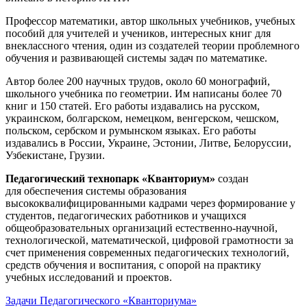
Профессор математики, автор школьных учебников, учебных
пособий для учителей и учеников, интересных книг для
внеклассного чтения, один из создателей теории проблемного
обучения и развивающей системы задач по математике.
Автор более 200 научных трудов, около 60 монографий,
школьного учебника по геометрии. Им написаны более 70
книг и 150 статей. Его работы издавались на русском,
украинском, болгарском, немецком, венгерском, чешском,
польском, сербском и румынском языках. Его работы
издавались в России, Украине, Эстонии, Литве, Белоруссии,
Узбекистане, Грузии.
Педагогический технопарк «Кванториум»
создан
для
обеспечения системы образования
высококвалифицированными кадрами через формирование у
студентов, педагогических работников и учащихся
общеобразовательных организаций естественно-научной,
технологической, математической, цифровой грамотности за
счет применения современных педагогических технологий,
средств обучения и воспитания, с опорой на практику
учебных исследований и проектов.
Задачи Педагогического «Кванториума»