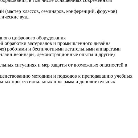
образования, в том числе оснащенных современным
й (мастер-классов, семинаров, конференций, форумов)
гические вузы
очного цифрового оборудования
ой обработки материалов и промышленного дизайна
иях) роботами и беспилотными летательными аппаратами
 онлайн-вебинары, демонстрационные опыты и другие)
альных ситуациях и мер защиты от возможных опасностей в
ршенствованию методики и подходов к преподаванию учебных
ельных профессиональных программ и дополнительных