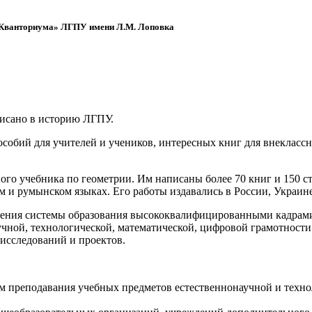
 «Кванториума» ЛГПУ имени Л.М. Лоповка
писано в историю ЛГПУ.
обий для учителей и учеников, интересных книг для внеклассно
ого учебника по геометрии. Им написаны более 70 книг и 150 ст
м и румынском языках. Его работы издавались в России, Украине
ения системы образования высококвалифицированными кадрами 
чной, технологической, математической, цифровой грамотности
х исследований и проектов.
ям преподавания учебных предметов естественнонаучной и техн