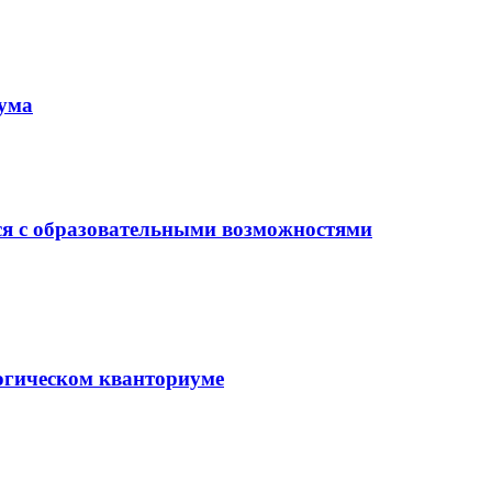
иума
ся с образовательными возможностями
гогическом кванториуме