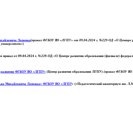
Михайловича Лоповка
(
приказ ФГБОУ ВО «ЛГПУ» от 09.04.2024 г. №229-ОД «О Центре ра
й университет»
)
 в приказ от 09.04.2024 г. №229-ОД «О Центре развития образования (филиале) федер
о развития ФГБОУ ВО «ЛГПУ»
(Центр развития образования ЛГПУ)
(приказ ФГБОУ ВО 
ьва Михайловича Лоповка»
ФГБОУ ВО «ЛГПУ
» («Педагогический кванториум им. Л