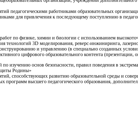
щеобразовательных организаций, учреждений дополнительного 
ятий педагогическими работниками образовательных организаци
никами для привлечения к последующему поступлению в педаго
 работ по физике, химии и биологии с использованием высокот
ния технологий 3D моделирования, реверс-инжиниринга, лазерн
конструированию и управлению (в специально созданных услов
ективного цифрового образовательного контента (презентации,
й по изучению основ безопасности, правил поведения в экстрем
защиты Родины»
иятий, способствующих развитию образовательной среды и сове
ных программ высшего педагогического образования, дополнит