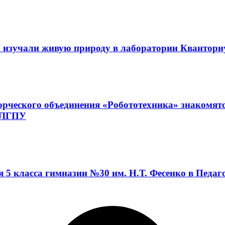
 изучали живую природу в лаборатории Квантор
орческого объединения «Робототехника» знакомят
а ЛГПУ
я 5 класса гимназии №30 им. Н.Т. Фесенко в Педа