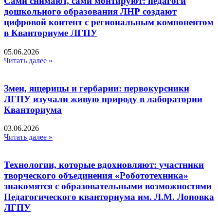
Сами снимают, сами монтируют: педагоги
дошкольного образования ЛНР создают
цифровой контент с региональным компонентом
в Кванториуме ЛГПУ​
05.06.2026
Читать далее »
Змеи, ящерицы и гербарии: первокурсники
ЛГПУ изучали живую природу в лаборатории
Кванториума
03.06.2026
Читать далее »
Технологии, которые вдохновляют: участники
творческого объединения «Робототехника»
знакомятся с образовательными возможностями
Педагогического кванториума им. Л.М. Лоповка
ЛГПУ