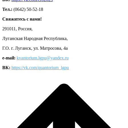
Тел.:
(0642) 50-52-18
Свяжитесь с нами!
291011, Россия,
Луганская Народная Республика,
Г.О. г. Луганск, ул. Матросова, 4а
e-mail:
kvantorium.lgpu@yandex.ru
ВК:
https://vk.com/quantorium_lgpu