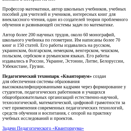
Профессор математики, автор школьных учебников, учебных
пособий для учителей и учеников, интересных книг для
внеклассного чтения, один из создателей теории проблемного
обучения и развивающей системы задач по математике.
Автор более 200 научных трудов, около 60 монографий,
школьного учебника по геометрии. Им написаны более 70
книг и 150 статей. Его работы издавались на русском,
украинском, болгарском, немецком, венгерском, чешском,
польском, сербском и румынском языках. Его работы
издавались в России, Украине, Эстонии, Литве, Белоруссии,
Узбекистане, Грузии.
Педагогический технопарк «Кванториум»
создан
для
обеспечения системы образования
высококвалифицированными кадрами через формирование у
студентов, педагогических работников и учащихся
общеобразовательных организаций естественно-научной,
технологической, математической, цифровой грамотности за
счет применения современных педагогических технологий,
средств обучения и воспитания, с опорой на практику
учебных исследований и проектов.
Задачи Педагогического «Кванториума»