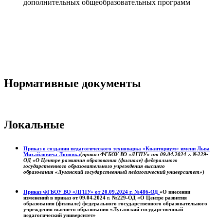
дополнительных общеобразовательных программ
Нормативные документы
Локальные
Приказ о создании педагогического технопарка «Кванториум» имени Льва
Михайловича Лоповка
(
приказ ФГБОУ ВО «ЛГПУ» от 09.04.2024 г. №229-
ОД «О Центре развития образования (филиале) федерального
государственного образовательного учреждения высшего
образования «Луганский государственный педагогический университет»
)
Приказ ФГБОУ ВО «ЛГПУ» от 20.09.2024 г. №486-ОД
«О внесении
изменений в приказ от 09.04.2024 г. №229-ОД «О Центре развития
образования (филиале) федерального государственного образовательного
учреждения высшего образования «Луганский государственный
педагогический университет»