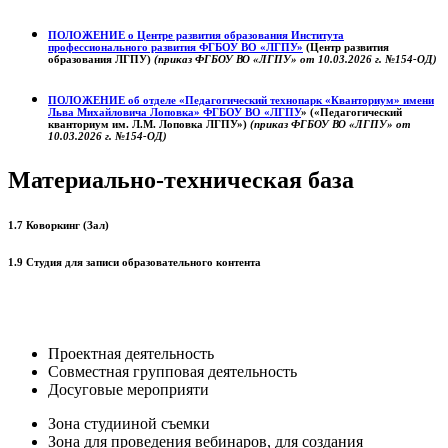
ПОЛОЖЕНИЕ о
Центре развития образования
Института
профессионального развития ФГБОУ ВО «ЛГПУ»
(Центр развития
образования ЛГПУ)
(приказ ФГБОУ ВО «ЛГПУ» от 10.03.2026 г. №154-ОД)
ПОЛОЖЕНИЕ об отделе «Педагогический технопарк «Кванториум» имени
Льва Михайловича Лоповка»
ФГБОУ ВО «ЛГПУ
» («Педагогический
кванториум им. Л.М. Лоповка ЛГПУ»)
(приказ ФГБОУ ВО «ЛГПУ» от
10.03.2026 г. №154-ОД)
Материально-техническая база
1.7 Коворкинг (Зал)
1.9 Студия для записи образовательного контента
Проектная деятельность
Совместная групповая деятельность
Досуговые мероприяти
Зона студииной съемки
Зона для проведения вебинаров, для создания