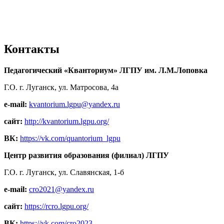
Контакты
Педагогический «Кванториум» ЛГПУ им. Л.М.Лоповка
Г.О. г. Луганск, ул. Матросова, 4а
e-mail:
kvantorium.lgpu@yandex.ru
сайт:
http://kvantorium.lgpu.org/
ВК:
https://vk.com/quantorium_lgpu
Центр развития образования (филиал) ЛГПУ
Г.О. г. Луганск, ул. Славянская, 1-б
e-mail:
cro2021@yandex.ru
сайт:
https://rcro.lgpu.org/
ВК:
https://vk.com/cro2023