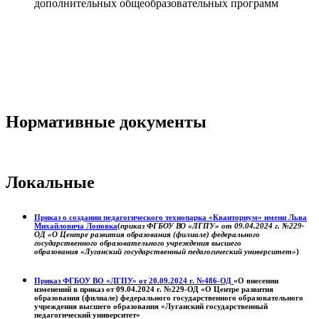
дополнительных общеобразовательных программ
Нормативные документы
Локальные
Приказ о создании педагогического технопарка «Кванториум» имени Льва
Михайловича Лоповка
(
приказ ФГБОУ ВО «ЛГПУ» от 09.04.2024 г. №229-
ОД «О Центре развития образования (филиале) федерального
государственного образовательного учреждения высшего
образования «Луганский государственный педагогический университет»
)
Приказ ФГБОУ ВО «ЛГПУ» от 20.09.2024 г. №486-ОД
«О внесении
изменений в приказ от 09.04.2024 г. №229-ОД «О Центре развития
образования (филиале) федерального государственного образовательного
учреждения высшего образования «Луганский государственный
педагогический университет»