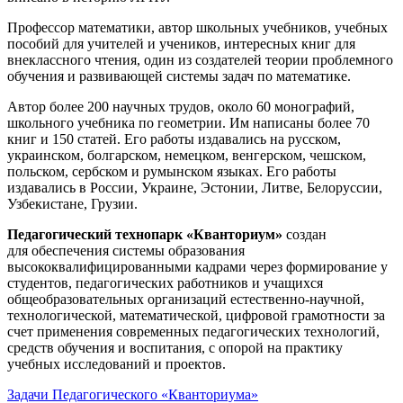
Профессор математики, автор школьных учебников, учебных
пособий для учителей и учеников, интересных книг для
внеклассного чтения, один из создателей теории проблемного
обучения и развивающей системы задач по математике.
Автор более 200 научных трудов, около 60 монографий,
школьного учебника по геометрии. Им написаны более 70
книг и 150 статей. Его работы издавались на русском,
украинском, болгарском, немецком, венгерском, чешском,
польском, сербском и румынском языках. Его работы
издавались в России, Украине, Эстонии, Литве, Белоруссии,
Узбекистане, Грузии.
Педагогический технопарк «Кванториум»
создан
для
обеспечения системы образования
высококвалифицированными кадрами через формирование у
студентов, педагогических работников и учащихся
общеобразовательных организаций естественно-научной,
технологической, математической, цифровой грамотности за
счет применения современных педагогических технологий,
средств обучения и воспитания, с опорой на практику
учебных исследований и проектов.
Задачи Педагогического «Кванториума»