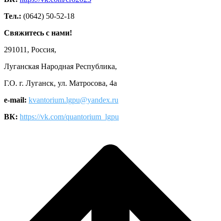
Тел.:
(0642) 50-52-18
Свяжитесь с нами!
291011, Россия,
Луганская Народная Республика,
Г.О. г. Луганск, ул. Матросова, 4а
e-mail:
kvantorium.lgpu@yandex.ru
ВК:
https://vk.com/quantorium_lgpu