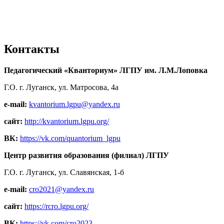
Контакты
Педагогический «Кванториум» ЛГПУ им. Л.М.Лоповка
Г.О. г. Луганск, ул. Матросова, 4а
e-mail:
kvantorium.lgpu@yandex.ru
сайт:
http://kvantorium.lgpu.org/
ВК:
https://vk.com/quantorium_lgpu
Центр развития образования (филиал) ЛГПУ
Г.О. г. Луганск, ул. Славянская, 1-б
e-mail:
cro2021@yandex.ru
сайт:
https://rcro.lgpu.org/
ВК:
https://vk.com/cro2023