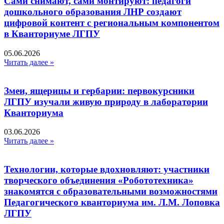
Сами снимают, сами монтируют: педагоги
дошкольного образования ЛНР создают
цифровой контент с региональным компонентом
в Кванториуме ЛГПУ​
05.06.2026
Читать далее »
Змеи, ящерицы и гербарии: первокурсники
ЛГПУ изучали живую природу в лаборатории
Кванториума
03.06.2026
Читать далее »
Технологии, которые вдохновляют: участники
творческого объединения «Робототехника»
знакомятся с образовательными возможностями
Педагогического кванториума им. Л.М. Лоповка
ЛГПУ