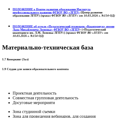
ПОЛОЖЕНИЕ о
Центре развития образования
Института
профессионального развития ФГБОУ ВО «ЛГПУ»
(Центр развития
образования ЛГПУ)
(приказ ФГБОУ ВО «ЛГПУ» от 10.03.2026 г. №154-ОД)
ПОЛОЖЕНИЕ об отделе «Педагогический технопарк «Кванториум» имени
Льва Михайловича Лоповка»
ФГБОУ ВО «ЛГПУ
» («Педагогический
кванториум им. Л.М. Лоповка ЛГПУ»)
(приказ ФГБОУ ВО «ЛГПУ» от
10.03.2026 г. №154-ОД)
Материально-техническая база
1.7 Коворкинг (Зал)
1.9 Студия для записи образовательного контента
Проектная деятельность
Совместная групповая деятельность
Досуговые мероприяти
Зона студииной съемки
Зона для проведения вебинаров, для создания