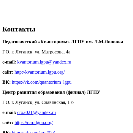
Контакты
Педагогический «Кванториум» ЛГПУ им. Л.М.Лоповка
Г.О. г. Луганск, ул. Матросова, 4а
e-mail:
kvantorium.lgpu@yandex.ru
сайт:
http://kvantorium.lgpu.org/
ВК:
https://vk.com/quantorium_lgpu
Центр развития образования (филиал) ЛГПУ
Г.О. г. Луганск, ул. Славянская, 1-б
e-mail:
cro2021@yandex.ru
сайт:
https://rcro.lgpu.org/
ВК:
https://vk.com/cro2023