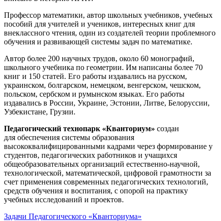
Профессор математики, автор школьных учебников, учебных
пособий для учителей и учеников, интересных книг для
внеклассного чтения, один из создателей теории проблемного
обучения и развивающей системы задач по математике.
Автор более 200 научных трудов, около 60 монографий,
школьного учебника по геометрии. Им написаны более 70
книг и 150 статей. Его работы издавались на русском,
украинском, болгарском, немецком, венгерском, чешском,
польском, сербском и румынском языках. Его работы
издавались в России, Украине, Эстонии, Литве, Белоруссии,
Узбекистане, Грузии.
Педагогический технопарк «Кванториум»
создан
для
обеспечения системы образования
высококвалифицированными кадрами через формирование у
студентов, педагогических работников и учащихся
общеобразовательных организаций естественно-научной,
технологической, математической, цифровой грамотности за
счет применения современных педагогических технологий,
средств обучения и воспитания, с опорой на практику
учебных исследований и проектов.
Задачи Педагогического «Кванториума»