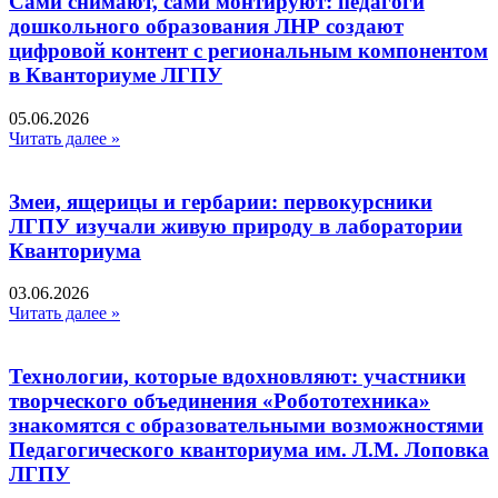
Сами снимают, сами монтируют: педагоги
дошкольного образования ЛНР создают
цифровой контент с региональным компонентом
в Кванториуме ЛГПУ​
05.06.2026
Читать далее »
Змеи, ящерицы и гербарии: первокурсники
ЛГПУ изучали живую природу в лаборатории
Кванториума
03.06.2026
Читать далее »
Технологии, которые вдохновляют: участники
творческого объединения «Робототехника»
знакомятся с образовательными возможностями
Педагогического кванториума им. Л.М. Лоповка
ЛГПУ