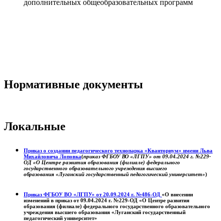
дополнительных общеобразовательных программ
Нормативные документы
Локальные
Приказ о создании педагогического технопарка «Кванториум» имени Льва
Михайловича Лоповка
(
приказ ФГБОУ ВО «ЛГПУ» от 09.04.2024 г. №229-
ОД «О Центре развития образования (филиале) федерального
государственного образовательного учреждения высшего
образования «Луганский государственный педагогический университет»
)
Приказ ФГБОУ ВО «ЛГПУ» от 20.09.2024 г. №486-ОД
«О внесении
изменений в приказ от 09.04.2024 г. №229-ОД «О Центре развития
образования (филиале) федерального государственного образовательного
учреждения высшего образования «Луганский государственный
педагогический университет»