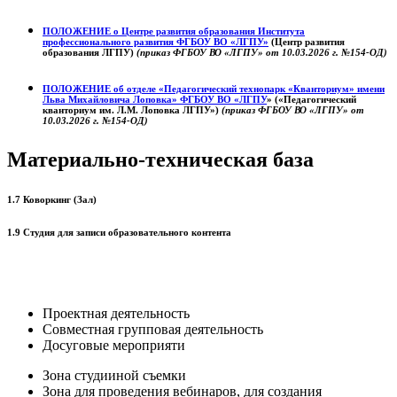
ПОЛОЖЕНИЕ о
Центре развития образования
Института
профессионального развития ФГБОУ ВО «ЛГПУ»
(Центр развития
образования ЛГПУ)
(приказ ФГБОУ ВО «ЛГПУ» от 10.03.2026 г. №154-ОД)
ПОЛОЖЕНИЕ об отделе «Педагогический технопарк «Кванториум» имени
Льва Михайловича Лоповка»
ФГБОУ ВО «ЛГПУ
» («Педагогический
кванториум им. Л.М. Лоповка ЛГПУ»)
(приказ ФГБОУ ВО «ЛГПУ» от
10.03.2026 г. №154-ОД)
Материально-техническая база
1.7 Коворкинг (Зал)
1.9 Студия для записи образовательного контента
Проектная деятельность
Совместная групповая деятельность
Досуговые мероприяти
Зона студииной съемки
Зона для проведения вебинаров, для создания