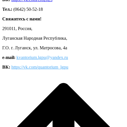
Тел.:
(0642) 50-52-18
Свяжитесь с нами!
291011, Россия,
Луганская Народная Республика,
Г.О. г. Луганск, ул. Матросова, 4а
e-mail:
kvantorium.lgpu@yandex.ru
ВК:
https://vk.com/quantorium_lgpu